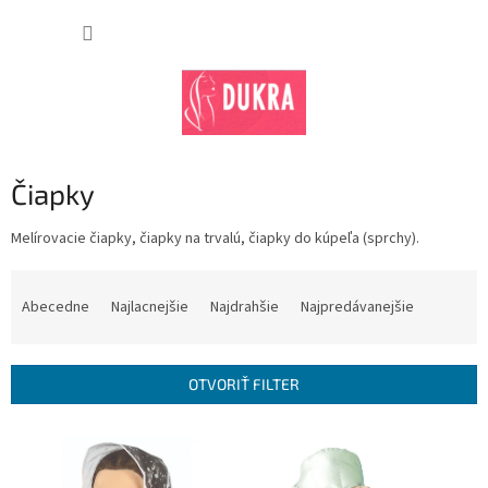
Prejsť
na
NÁKUP
obsah
KOŠÍK
Čiapky
Melírovacie čiapky, čiapky na trvalú, čiapky do kúpeľa (sprchy).
R
a
Abecedne
Najlacnejšie
Najdrahšie
Najpredávanejšie
d
e
n
OTVORIŤ FILTER
i
e
V
p
ý
r
p