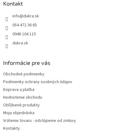
ä
Kontakt
c
t
i
info
@
dukra.sk
i
e
p
e
054 472 36 65
r
0948 104 115
v
k
dukra.sk
y
v
ý
Informácie pre vás
p
i
Obchodné podmienky
s
Podmienky ochrany osobných údajov
u
Doprava a platba
Hodnotenie obchodu
Obľúbené produkty
Moja objednávka
Vrátenie tovaru - odstúpenie od zmluvy
Kontakty