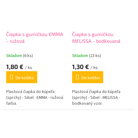
Čiapka s gumičkou EMMA
Čiapka s gumičkou
- ružová
MELISSA - bodkovaná
Skladom
(6 ks)
Skladom
(23 ks)
1,80 €
1,30 €
/ ks
/ ks
Do košíka
Do košíka
Plastová čiapka do kúpeľa
Plastová čiapka do kúpeľa
(sprchy) - Sibel - EMMA - ružová
(sprchy) - Sibel - MELISSA -
farba.
bodkovaný vzor.