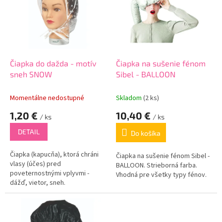
o
i
d
s
u
p
k
r
t
o
o
d
Čiapka do dažda - motív
Čiapka na sušenie fénom
v
u
sneh SNOW
Sibel - BALLOON
k
t
Momentálne nedostupné
Skladom
(2 ks)
o
1,20 €
10,40 €
v
/ ks
/ ks
DETAIL
Do košíka
Čiapka (kapucňa), ktorá chráni
Čiapka na sušenie fénom Sibel -
vlasy (účes) pred
BALLOON. Strieborná farba.
poveternostnými vplyvmi -
Vhodná pre všetky typy fénov.
dážď, vietor, sneh.