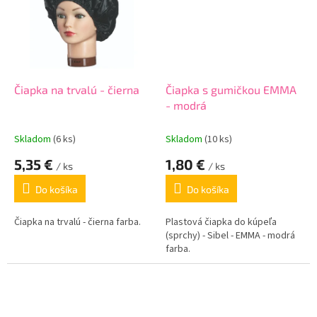
Čiapka na trvalú - čierna
Čiapka s gumičkou EMMA
- modrá
Skladom
(6 ks)
Skladom
(10 ks)
5,35 €
1,80 €
/ ks
/ ks
Do košíka
Do košíka
Čiapka na trvalú - čierna farba.
Plastová čiapka do kúpeľa
(sprchy) - Sibel - EMMA - modrá
farba.