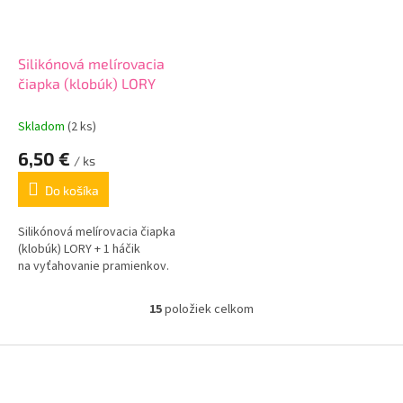
Silikónová melírovacia
čiapka (klobúk) LORY
Skladom
(2 ks)
6,50 €
/ ks
Do košíka
Silikónová melírovacia čiapka
(klobúk) LORY + 1 háčik
na vyťahovanie pramienkov.
15
položiek celkom
O
v
l
Z
á
á
d
p
a