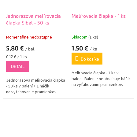
Jednorazova melírovacia
Melírovacia čiapka - 1 ks
čiapka Sibel - 50 ks
Momentálne nedostupné
Skladom
(1 ks)
5,80 €
1,50 €
/ bal.
/ ks
Jednotková
0,12 € / 1 ks
Do košíka
cena:
DETAIL
Melírovacia čiapka - 1 ks v
balení. Balenie neobsahuje háčik
Jednorazova melírovacia čiapka
na vyťahovanie pramienkov.
- 50 ks v balení + 1 háčik
na vyťahovanie pramienkov.