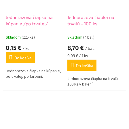
Jednorazova čiapka na
Jednorazova čiapka na
kúpanie /po trvalej/
trvalú - 100 ks
Skladom
(225 ks)
Skladom
(4 bal.)
0,15 €
8,70 €
/ ks
/ bal.
Jednotková
0,09 € / 1 ks
Do košíka
cena:
Do košíka
Jednorazova čiapka na kúpanie,
po trvalej, po farbení.
Jednorazova čiapka na trvalú -
100 ks v balení.