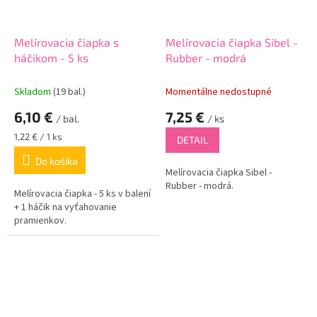
Melírovacia čiapka s
Melírovacia čiapka Sibel -
háčikom - 5 ks
Rubber - modrá
Skladom
(19 bal.)
Momentálne nedostupné
6,10 €
7,25 €
/ bal.
/ ks
Jednotková
1,22 € / 1 ks
DETAIL
cena:
Do košíka
Melírovacia čiapka Sibel -
Rubber - modrá.
Melírovacia čiapka - 5 ks v balení
+ 1 háčik na vyťahovanie
pramienkov.