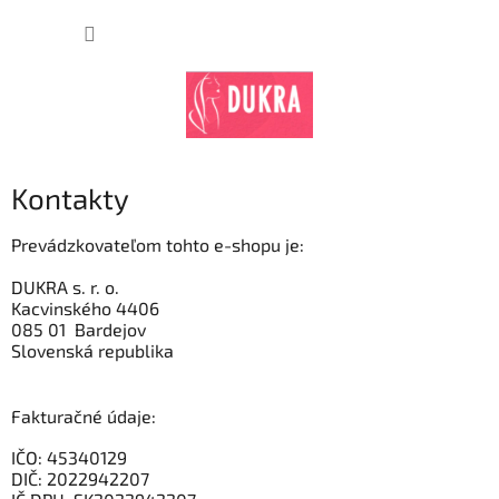
Prejsť
na
NÁKUP
obsah
KOŠÍK
Kontakty
Prevádzkovateľom tohto e-shopu je:
DUKRA s. r. o.
Kacvinského 4406
085 01 Bardejov
Slovenská republika
Fakturačné údaje:
IČO:
45340129
DIČ:
2022942207