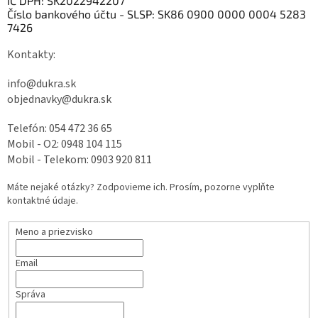
IČ DPH:
SK2022942207
Číslo bankového účtu - SLSP: SK86 0900 0000 0004 5283
7426
Kontakty:
info@dukra.sk
objednavky@dukra.sk
Telefón:
054 472 36 65
Mobil - O2:
0948 104 115
Mobil - Telekom:
0903 920 811
Máte nejaké otázky? Zodpovieme ich. Prosím, pozorne vyplňte
kontaktné údaje.
Meno a priezvisko
Email
Správa