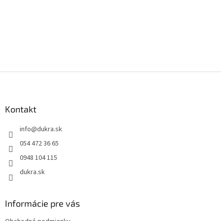
Z
á
p
ä
Kontakt
t
info
@
dukra.sk
i
e
054 472 36 65
0948 104 115
dukra.sk
Informácie pre vás