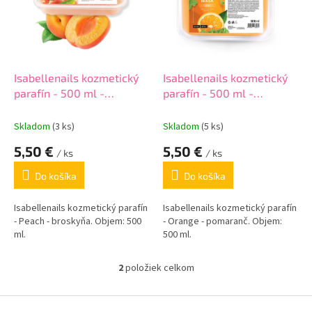
i
p
s
r
p
o
r
d
o
u
d
k
Isabellenails kozmetický
Isabellenails kozmetický
u
t
parafín - 500 ml -
parafín - 500 ml -
k
o
broskyňa
pomaranč
t
v
Skladom
(3 ks)
Skladom
(5 ks)
o
5,50 €
5,50 €
v
/ ks
/ ks
Do košíka
Do košíka
Isabellenails kozmetický parafín
Isabellenails kozmetický parafín
- Peach - broskyňa. Objem: 500
- Orange - pomaranč. Objem:
ml.
500 ml.
2
položiek celkom
O
v
l
Z