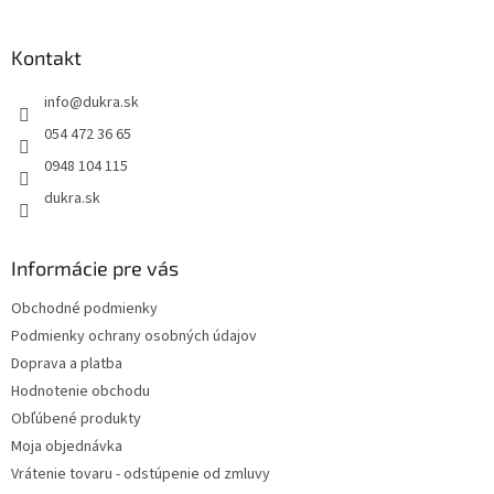
á
á
d
p
a
ä
Kontakt
c
t
i
info
@
dukra.sk
i
e
p
e
054 472 36 65
r
0948 104 115
v
k
dukra.sk
y
v
ý
Informácie pre vás
p
i
Obchodné podmienky
s
Podmienky ochrany osobných údajov
u
Doprava a platba
Hodnotenie obchodu
Obľúbené produkty
Moja objednávka
Vrátenie tovaru - odstúpenie od zmluvy