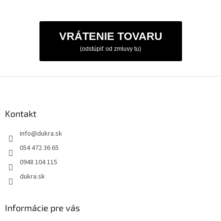
VRÁTENIE TOVARU
(odstúpiť od zmluvy tu)
Z
á
p
ä
Kontakt
t
info
@
dukra.sk
i
e
054 472 36 65
0948 104 115
dukra.sk
Informácie pre vás