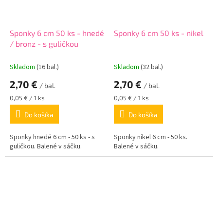
Sponky 6 cm 50 ks - hnedé
Sponky 6 cm 50 ks - nikel
/ bronz - s guličkou
Skladom
(16 bal.)
Skladom
(32 bal.)
2,70 €
2,70 €
/ bal.
/ bal.
Jednotková
Jednotková
0,05 € / 1 ks
0,05 € / 1 ks
cena:
cena:
Do košíka
Do košíka
Sponky hnedé 6 cm - 50 ks - s
Sponky nikel 6 cm - 50 ks.
guličkou. Balené v sáčku.
Balené v sáčku.