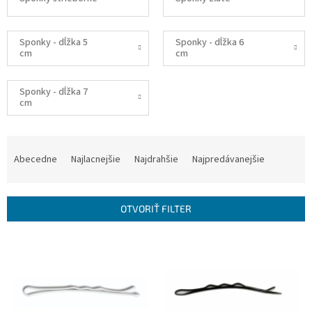
Sponky - dĺžka 5
Sponky - dĺžka 6
cm
cm
Sponky - dĺžka 7
cm
R
a
Abecedne
Najlacnejšie
Najdrahšie
Najpredávanejšie
d
e
n
OTVORIŤ FILTER
i
e
V
p
ý
r
p
o
i
d
s
u