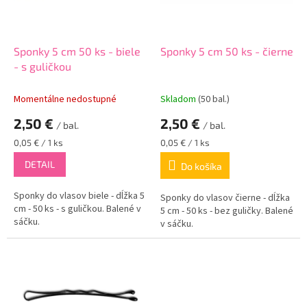
p
k
r
t
o
o
d
Sponky 5 cm 50 ks - biele
Sponky 5 cm 50 ks - čierne
v
u
- s guličkou
k
t
Momentálne nedostupné
Skladom
(50 bal.)
o
2,50 €
2,50 €
v
/ bal.
/ bal.
Jednotková
Jednotková
0,05 € / 1 ks
0,05 € / 1 ks
cena:
cena:
DETAIL
Do košíka
Sponky do vlasov biele - dĺžka 5
Sponky do vlasov čierne - dĺžka
cm - 50 ks - s guličkou. Balené v
5 cm - 50 ks - bez guličky. Balené
sáčku.
v sáčku.