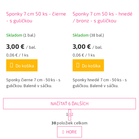
Sponky 7 cm 50 ks - čierne
Sponky 7 cm 50 ks - hnedé
- s guličkou
/ bronz - s guličkou
Skladom
(1 bal.)
Skladom
(38 bal.)
3,00 €
3,00 €
/ bal.
/ bal.
Jednotková
Jednotková
0,06 € / 1 ks
0,06 € / 1 ks
cena:
cena:
Do košíka
Do košíka
Sponky čierne 7 cm - 50 ks - s
Sponky hnedé 7 cm - 50 ks - s
guličkou. Balené v sáčku.
guličkou. Balené v sáčku.
NAČÍTAŤ 6 ĎALŠÍCH
S
1
2
t
O
r
30
položiek celkom
v
á
l
HORE
n
á
k