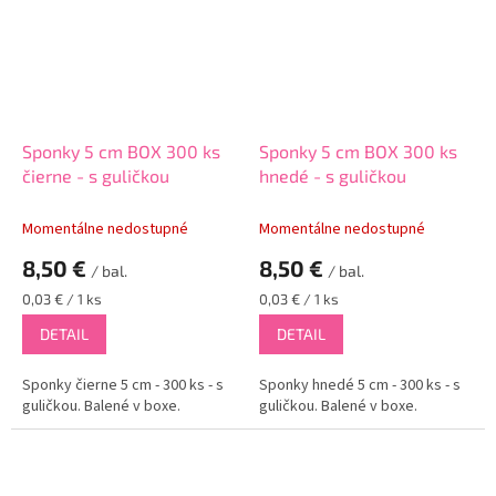
Sponky 5 cm BOX 300 ks
Sponky 5 cm BOX 300 ks
čierne - s guličkou
hnedé - s guličkou
Momentálne nedostupné
Momentálne nedostupné
8,50 €
8,50 €
/ bal.
/ bal.
Jednotková
Jednotková
0,03 € / 1 ks
0,03 € / 1 ks
cena:
cena:
DETAIL
DETAIL
Sponky čierne 5 cm - 300 ks - s
Sponky hnedé 5 cm - 300 ks - s
guličkou. Balené v boxe.
guličkou. Balené v boxe.