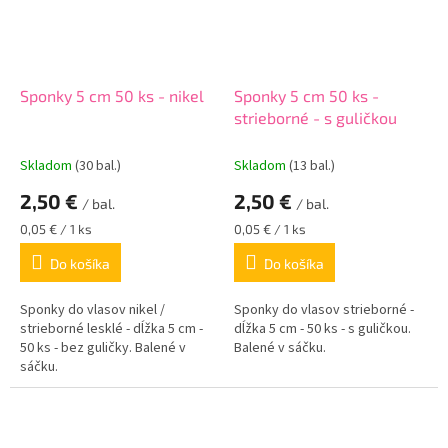
Sponky 5 cm 50 ks - nikel
Sponky 5 cm 50 ks -
strieborné - s guličkou
Skladom
(30 bal.)
Skladom
(13 bal.)
2,50 €
2,50 €
/ bal.
/ bal.
Jednotková
Jednotková
0,05 € / 1 ks
0,05 € / 1 ks
cena:
cena:
Do košíka
Do košíka
Sponky do vlasov nikel /
Sponky do vlasov strieborné -
strieborné lesklé - dĺžka 5 cm -
dĺžka 5 cm - 50 ks - s guličkou.
50 ks - bez guličky. Balené v
Balené v sáčku.
sáčku.