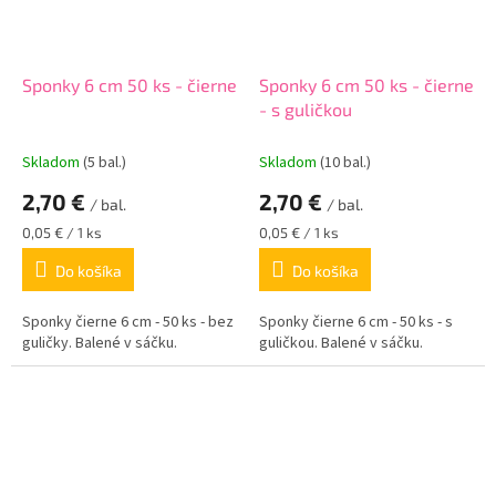
Sponky 6 cm 50 ks - čierne
Sponky 6 cm 50 ks - čierne
- s guličkou
Skladom
(5 bal.)
Skladom
(10 bal.)
2,70 €
2,70 €
/ bal.
/ bal.
Jednotková
Jednotková
0,05 € / 1 ks
0,05 € / 1 ks
cena:
cena:
Do košíka
Do košíka
Sponky čierne 6 cm - 50 ks - bez
Sponky čierne 6 cm - 50 ks - s
guličky. Balené v sáčku.
guličkou. Balené v sáčku.