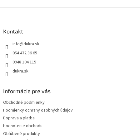
d
o
v
Z
a
a
c
á
n
i
p
i
e
ä
Kontakt
e
p
t
r
info
@
dukra.sk
i
v
e
k
054 472 36 65
y
0948 104 115
v
ý
dukra.sk
p
i
s
Informácie pre vás
u
Obchodné podmienky
Podmienky ochrany osobných údajov
Doprava a platba
Hodnotenie obchodu
Obľúbené produkty