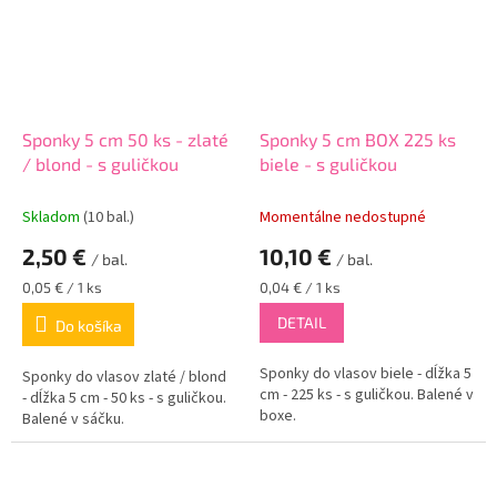
Sponky 5 cm 50 ks - zlaté
Sponky 5 cm BOX 225 ks
/ blond - s guličkou
biele - s guličkou
Skladom
(10 bal.)
Momentálne nedostupné
2,50 €
10,10 €
/ bal.
/ bal.
Jednotková
Jednotková
0,05 € / 1 ks
0,04 € / 1 ks
cena:
cena:
DETAIL
Do košíka
Sponky do vlasov biele - dĺžka 5
Sponky do vlasov zlaté / blond
cm - 225 ks - s guličkou. Balené v
- dĺžka 5 cm - 50 ks - s guličkou.
boxe.
Balené v sáčku.