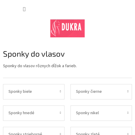
Prejsť
na
NÁKUP
obsah
KOŠÍK
Sponky do vlasov
Sponky do vlasov rôznych dĺžok a farieb.
Sponky biele
Sponky čierne
Sponky hnedé
Sponky nikel
Sponky strieborné
Sponky zlaté