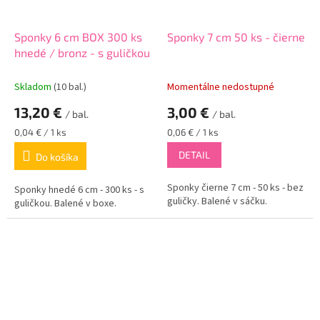
Sponky 6 cm BOX 300 ks
Sponky 7 cm 50 ks - čierne
hnedé / bronz - s guličkou
Skladom
(10 bal.)
Momentálne nedostupné
13,20 €
3,00 €
/ bal.
/ bal.
Jednotková
Jednotková
0,04 € / 1 ks
0,06 € / 1 ks
cena:
cena:
DETAIL
Do košíka
Sponky čierne 7 cm - 50 ks - bez
Sponky hnedé 6 cm - 300 ks - s
guličky. Balené v sáčku.
guličkou. Balené v boxe.