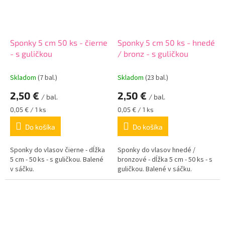
Sponky 5 cm 50 ks - čierne
Sponky 5 cm 50 ks - hnedé
- s guličkou
/ bronz - s guličkou
Skladom
(7 bal.)
Skladom
(23 bal.)
2,50 €
2,50 €
/ bal.
/ bal.
Jednotková
Jednotková
0,05 € / 1 ks
0,05 € / 1 ks
cena:
cena:
Do košíka
Do košíka
Sponky do vlasov čierne - dĺžka
Sponky do vlasov hnedé /
5 cm - 50 ks - s guličkou. Balené
bronzové - dĺžka 5 cm - 50 ks - s
v sáčku.
guličkou. Balené v sáčku.