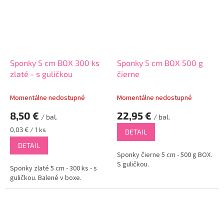
Sponky 5 cm BOX 300 ks
Sponky 5 cm BOX 500 g
zlaté - s guličkou
čierne
Momentálne nedostupné
Momentálne nedostupné
8,50 €
22,95 €
/ bal.
/ bal.
Jednotková
0,03 € / 1 ks
DETAIL
cena:
DETAIL
Sponky čierne 5 cm - 500 g BOX.
S guličkou.
Sponky zlaté 5 cm - 300 ks - s
guličkou. Balené v boxe.