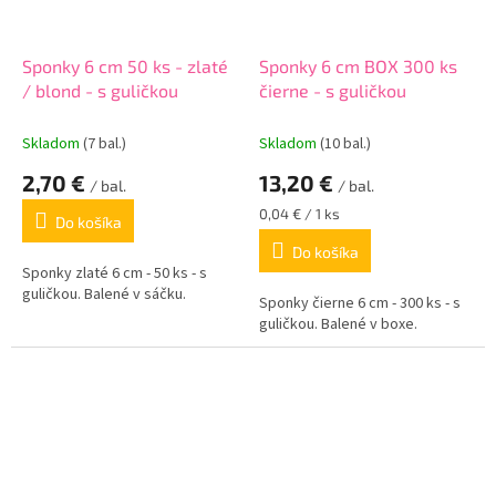
Sponky 6 cm 50 ks - zlaté
Sponky 6 cm BOX 300 ks
/ blond - s guličkou
čierne - s guličkou
Skladom
(7 bal.)
Skladom
(10 bal.)
2,70 €
13,20 €
/ bal.
/ bal.
Jednotková
0,04 € / 1 ks
Do košíka
cena:
Do košíka
Sponky zlaté 6 cm - 50 ks - s
guličkou. Balené v sáčku.
Sponky čierne 6 cm - 300 ks - s
guličkou. Balené v boxe.