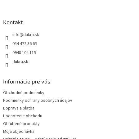
l
Z
á
á
d
p
a
ä
Kontakt
c
t
i
info
@
dukra.sk
i
e
p
e
054 472 36 65
r
0948 104 115
v
k
dukra.sk
y
v
ý
Informácie pre vás
p
i
Obchodné podmienky
s
Podmienky ochrany osobných údajov
u
Doprava a platba
Hodnotenie obchodu
Obľúbené produkty
Moja objednávka