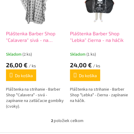
i
p
s
r
p
o
r
d
o
u
d
k
Pláštenka Barber Shop
Pláštenka Barber Shop
u
t
"Calavera" sivá - na
"Lebka" čierna - na háčik
k
o
gombíky
t
v
Skladom
(2 ks)
Skladom
(1 ks)
o
26,00 €
24,00 €
v
/ ks
/ ks
Do košíka
Do košíka
Pláštenka na strihanie - Barber
Pláštenka na strihanie - Barber
Shop "Calavera" - sivá -
Shop "Lebka" - čierna - zapínanie
zapínanie na zatláčacie gombíky
na háčik.
(cvoky).
2
položiek celkom
O
v