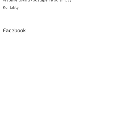
Vrátenie tovaru - odstúpenie od zmluvy
Kontakty
Facebook