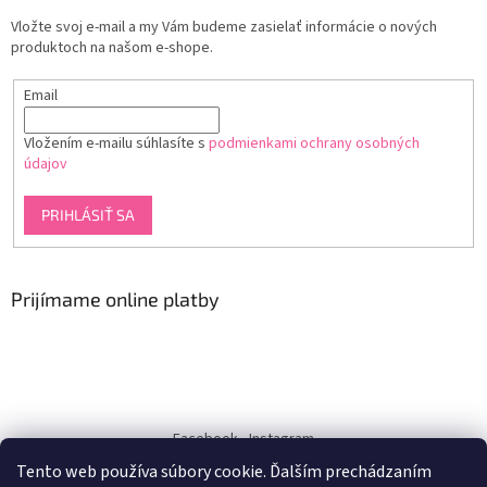
Vložte svoj e-mail a my Vám budeme zasielať informácie o nových
produktoch na našom e-shope.
Email
Vložením e-mailu súhlasíte s
podmienkami ochrany osobných
údajov
PRIHLÁSIŤ SA
Prijímame online platby
Facebook
Instagram
Tento web používa súbory cookie. Ďalším prechádzaním
dukra-white