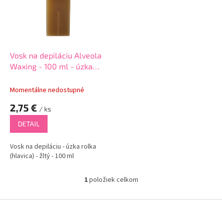
i
p
s
r
p
o
r
d
o
u
d
k
Vosk na depiláciu Alveola
u
t
Waxing - 100 ml - úzka
k
o
rolka - žltý
t
v
Momentálne nedostupné
o
2,75 €
v
/ ks
DETAIL
Vosk na depiláciu - úzka rolka
(hlavica) - žltý - 100 ml
1
položiek celkom
O
v
l
Z
á
á
d