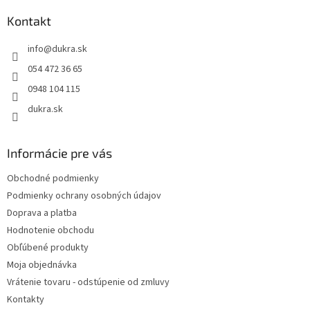
p
a
ä
Kontakt
c
t
i
info
@
dukra.sk
i
e
p
e
054 472 36 65
r
0948 104 115
v
k
dukra.sk
y
v
ý
Informácie pre vás
p
i
Obchodné podmienky
s
Podmienky ochrany osobných údajov
u
Doprava a platba
Hodnotenie obchodu
Obľúbené produkty
Moja objednávka
Vrátenie tovaru - odstúpenie od zmluvy
Kontakty