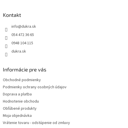
á
á
d
p
a
ä
Kontakt
c
t
i
info
@
dukra.sk
i
e
p
e
054 472 36 65
r
0948 104 115
v
k
dukra.sk
y
v
ý
Informácie pre vás
p
i
Obchodné podmienky
s
Podmienky ochrany osobných údajov
u
Doprava a platba
Hodnotenie obchodu
Obľúbené produkty
Moja objednávka
Vrátenie tovaru - odstúpenie od zmluvy