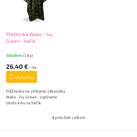
i
p
s
r
p
o
r
d
o
u
d
k
Pláštenka Wako - Ivy
u
t
Green - háčik
k
o
t
v
Skladom
(1 ks)
o
26,40 €
v
/ ks
Do košíka
Pláštenka na strihanie zákazníka
Wako - Ivy Green - zapínanie
okolo krku na háčik.
1
položiek celkom
O
v
l
Z