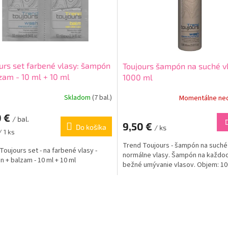
urs set farbené vlasy: šampón
Toujours šampón na suché vl
zam - 10 ml + 10 ml
1000 ml
Skladom
(7 bal.)
Momentálne ne
0 €
/ bal.
9,50 €
Do košíka
/ ks
ková
/ 1 ks
Trend Toujours - šampón na suché
Toujours set - na farbené vlasy -
normálne vlasy. Šampón na každo
 + balzam - 10 ml + 10 ml
bežné umývanie vlasov. Objem: 10
O
v
l
á
d