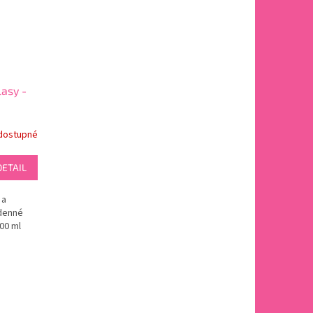
asy -
dostupné
DETAIL
 a
denné
00 ml