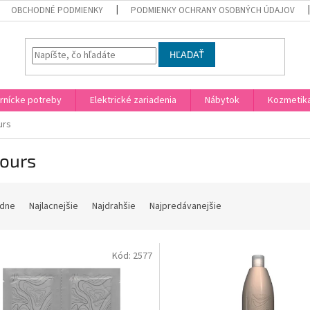
OBCHODNÉ PODMIENKY
PODMIENKY OCHRANY OSOBNÝCH ÚDAJOV
HĽADAŤ
rnícke potreby
Elektrické zariadenia
Nábytok
Kozmetik
urs
jours
dne
Najlacnejšie
Najdrahšie
Najpredávanejšie
Kód:
2577