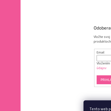
Odobera
Vložte svoj
produktoch
Email
Vložením 
údajov
PRIHL
Tento web p