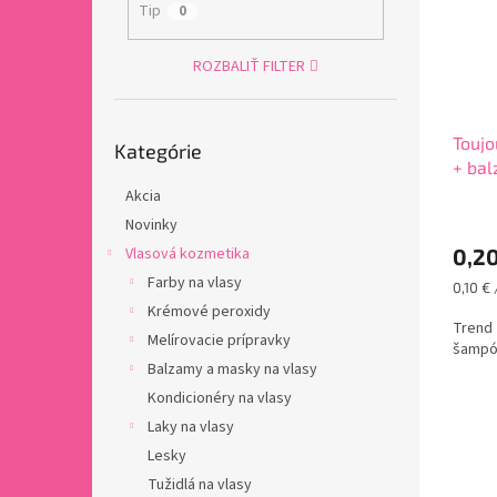
s
r
Tip
0
p
o
r
d
ROZBALIŤ FILTER
o
u
d
k
u
t
Preskočiť
Toujo
k
o
Kategórie
kategórie
+ bal
t
v
o
Akcia
v
Novinky
Vlasová kozmetika
0,2
Farby na vlasy
Jednot
0,10 € 
cena:
Krémové peroxidy
Trend 
Melírovacie prípravky
šampón
Balzamy a masky na vlasy
Kondicionéry na vlasy
Laky na vlasy
Lesky
Tužidlá na vlasy