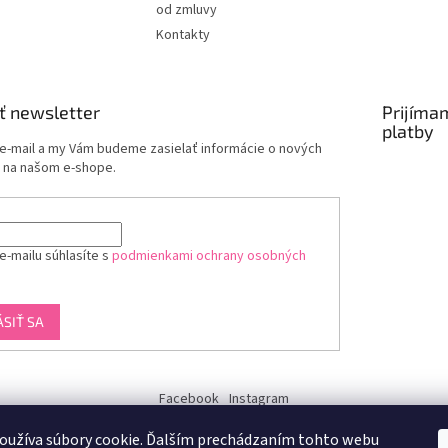
od zmluvy
Kontakty
ť newsletter
Prijíma
platby
 e-mail a my Vám budeme zasielať informácie o nových
 na našom e-shope.
e-mailu súhlasíte s
podmienkami ochrany osobných
ÁSIŤ SA
Facebook
Instagram
dukra-white
oužíva súbory cookie. Ďalším prechádzaním tohto webu