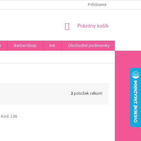
DOPRAVA A PLATBA
HODNOTENIE OBCHODU
Prihlásenie
OBĽÚBENÉ PRODU
NÁKUPNÝ
Prázdny košík
KOŠÍK
a
BarberShop
Iné
Obchodné podmienky
Vrátenie 
2
položiek celkom
Kód:
136