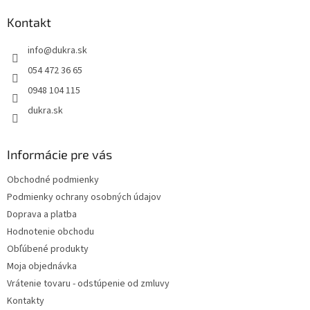
d
p
a
ä
Kontakt
c
t
i
info
@
dukra.sk
i
e
p
e
054 472 36 65
r
0948 104 115
v
k
dukra.sk
y
v
ý
Informácie pre vás
p
i
Obchodné podmienky
s
Podmienky ochrany osobných údajov
u
Doprava a platba
Hodnotenie obchodu
Obľúbené produkty
Moja objednávka
Vrátenie tovaru - odstúpenie od zmluvy
Kontakty