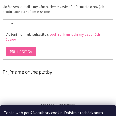
Vložte svoj e-mail a my Vám budeme zasielať informácie o nových
produktoch na našom e-shope.
Email
Vložením e-mailu súhlasíte s
podmienkami ochrany osobných
údajov
PRIHLÁSIŤ SA
Prijímame online platby
Facebook
Instagram
Tento web používa súbory cookie. Ďalším prechádzaním
dukra-white