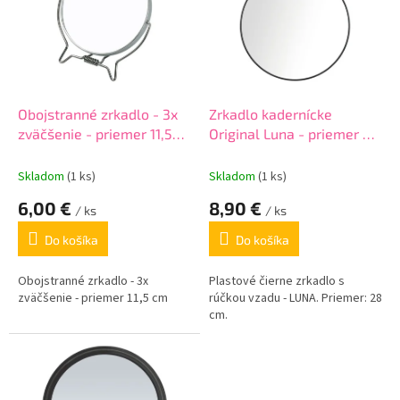
o
i
d
s
u
p
k
r
t
o
o
d
Obojstranné zrkadlo - 3x
Zrkadlo kadernícke
v
u
zväčšenie - priemer 11,5
Original Luna - priemer 28
k
cm
cm - čierne
t
Skladom
(1 ks)
Skladom
(1 ks)
o
6,00 €
8,90 €
v
/ ks
/ ks
Do košíka
Do košíka
Obojstranné zrkadlo - 3x
Plastové čierne zrkadlo s
zväčšenie - priemer 11,5 cm
rúčkou vzadu - LUNA. Priemer: 28
cm.