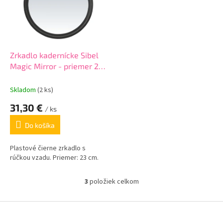
Zrkadlo kadernícke Sibel
Magic Mirror - priemer 23
cm - čierne
Skladom
(2 ks)
31,30 €
/ ks
Do košíka
Plastové čierne zrkadlo s
rúčkou vzadu. Priemer: 23 cm.
3
položiek celkom
O
v
l
Z
á
á