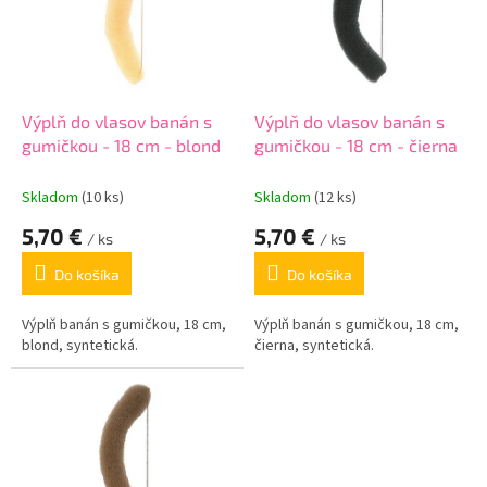
i
p
s
r
p
o
r
d
o
u
d
k
Výplň do vlasov banán s
Výplň do vlasov banán s
u
t
gumičkou - 18 cm - blond
gumičkou - 18 cm - čierna
k
o
t
v
Skladom
(10 ks)
Skladom
(12 ks)
o
5,70 €
5,70 €
v
/ ks
/ ks
Do košíka
Do košíka
Výplň banán s gumičkou, 18 cm,
Výplň banán s gumičkou, 18 cm,
blond, syntetická.
čierna, syntetická.