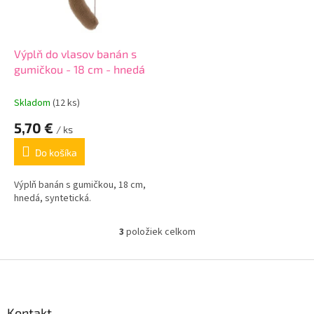
Výplň do vlasov banán s
gumičkou - 18 cm - hnedá
Skladom
(12 ks)
5,70 €
/ ks
Do košíka
Výplň banán s gumičkou, 18 cm,
hnedá, syntetická.
3
položiek celkom
O
v
l
Z
á
á
d
p
a
ä
Kontakt