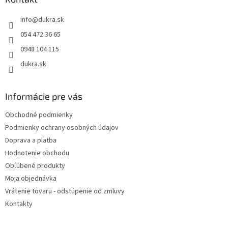
c
t
i
info
@
dukra.sk
i
e
p
e
054 472 36 65
r
0948 104 115
v
k
dukra.sk
y
v
ý
Informácie pre vás
p
i
Obchodné podmienky
s
Podmienky ochrany osobných údajov
u
Doprava a platba
Hodnotenie obchodu
Obľúbené produkty
Moja objednávka
Vrátenie tovaru - odstúpenie od zmluvy
Kontakty