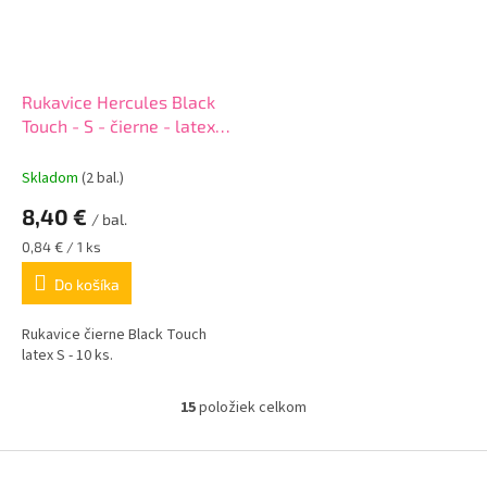
Rukavice Hercules Black
Touch - S - čierne - latex -
10 ks
Skladom
(2 bal.)
8,40 €
/ bal.
Jednotková
0,84 € / 1 ks
cena:
Do košíka
Rukavice čierne Black Touch
latex S - 10 ks.
15
položiek celkom
O
v
l
Z
á
á