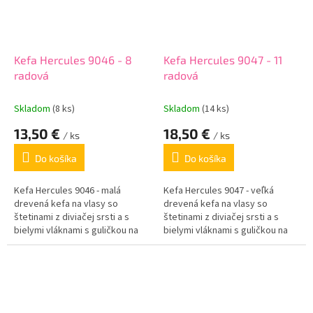
Kefa Hercules 9046 - 8
Kefa Hercules 9047 - 11
radová
radová
Skladom
(8 ks)
Skladom
(14 ks)
13,50 €
18,50 €
/ ks
/ ks
Do košíka
Do košíka
Kefa Hercules 9046 - malá
Kefa Hercules 9047 - veľká
drevená kefa na vlasy so
drevená kefa na vlasy so
štetinami z diviačej srsti a s
štetinami z diviačej srsti a s
bielymi vláknami s guličkou na
bielymi vláknami s guličkou na
konci. 8 radov štetín.
konci. 11 radov štetín.