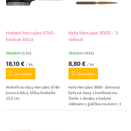
i
p
s
r
p
o
r
d
o
u
d
k
Hrebeň Hercules 6740 -
Kefa Hercules 9000 - 3
u
t
kovová ihlica
radová
k
o
t
v
Skladom
(1 ks)
Skladom
(4 ks)
o
18,10 €
8,80 €
v
/ ks
/ ks
Do košíka
Do košíka
Hrebeň na vlasy Hercules 6740 -
Kefa Hercules 9000 - drevená
kovová ihlica. Dĺžka hrebeňa:
kefa na vlasy s kombináciou
23,5 cm.
štetín z diviaka a bielymi
vláknami s guličkou na konci. 3
rady štetín.