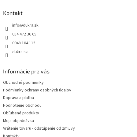
d
p
a
ä
Kontakt
c
t
i
info
@
dukra.sk
i
e
p
e
054 472 36 65
r
0948 104 115
v
k
dukra.sk
y
v
ý
Informácie pre vás
p
i
Obchodné podmienky
s
Podmienky ochrany osobných údajov
u
Doprava a platba
Hodnotenie obchodu
Obľúbené produkty
Moja objednávka
Vrátenie tovaru - odstúpenie od zmluvy
Kontakty