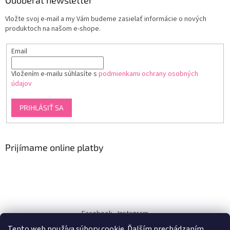
Odoberať newsletter
Vložte svoj e-mail a my Vám budeme zasielať informácie o nových
produktoch na našom e-shope.
Email
Vložením e-mailu súhlasíte s
podmienkami ochrany osobných
údajov
PRIHLÁSIŤ SA
Prijímame online platby
Facebook
Instagram
Tento web používa súbory cookie. Ďalším prechádzaním