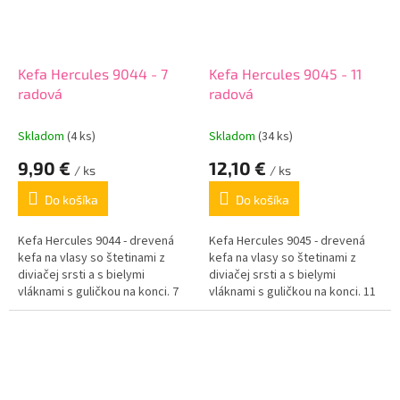
Kefa Hercules 9044 - 7
Kefa Hercules 9045 - 11
radová
radová
Skladom
(4 ks)
Skladom
(34 ks)
9,90 €
12,10 €
/ ks
/ ks
Do košíka
Do košíka
Kefa Hercules 9044 - drevená
Kefa Hercules 9045 - drevená
kefa na vlasy so štetinami z
kefa na vlasy so štetinami z
diviačej srsti a s bielymi
diviačej srsti a s bielymi
vláknami s guličkou na konci. 7
vláknami s guličkou na konci. 11
radov štetín.
radov štetín.