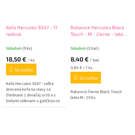
Kefa Hercules 9247 - 11
Rukavice Hercules Black
radová
Touch - M - čierne - latex -
10 ks
Skladom
(9 ks)
Skladom
(3 bal.)
18,50 €
8,40 €
/ ks
/ bal.
Jednotková
0,84 € / 1 ks
Do košíka
cena:
Do košíka
Kefa Hercules 9247 - veľká
drevená kefa na vlasy so
Rukavice čierne Black Touch
štetinami z diviačej srsti a s
latex M - 10 ks.
bielymi vláknami s guličkou na
konci. 11 radov štetín.