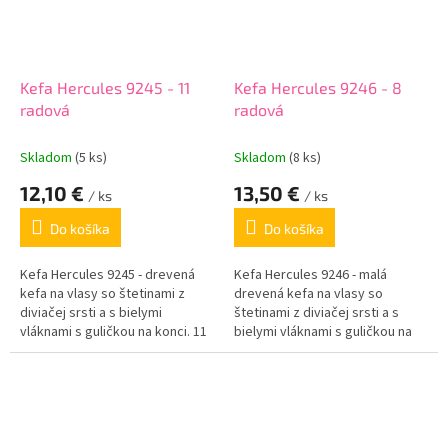
Kefa Hercules 9245 - 11
Kefa Hercules 9246 - 8
radová
radová
Skladom
(5 ks)
Skladom
(8 ks)
12,10 €
13,50 €
/ ks
/ ks
Do košíka
Do košíka
Kefa Hercules 9245 - drevená
Kefa Hercules 9246 - malá
kefa na vlasy so štetinami z
drevená kefa na vlasy so
diviačej srsti a s bielymi
štetinami z diviačej srsti a s
vláknami s guličkou na konci. 11
bielymi vláknami s guličkou na
radov štetín.
konci. 8 radov štetín