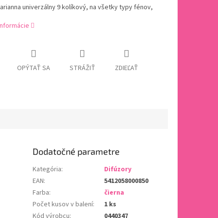
arianna univerzálny 9 kolíkový, na všetky typy fénov,
informácie
OPÝTAŤ SA
STRÁŽIŤ
ZDIEĽAŤ
Dodatočné parametre
Kategória
:
Difúzory
EAN
:
5412058000850
Farba
:
čierna
Počet kusov v balení
:
1 ks
Kód výrobcu
:
0440347