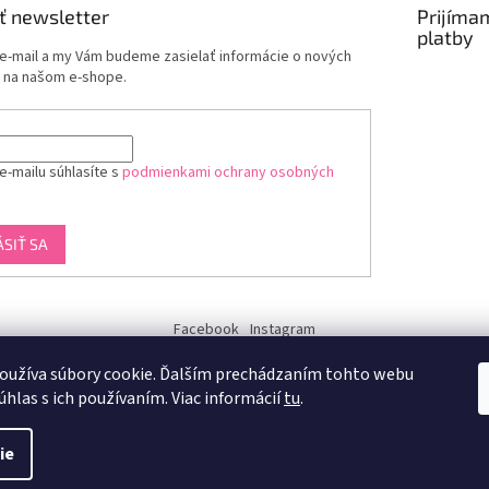
ť newsletter
Prijíma
platby
 e-mail a my Vám budeme zasielať informácie o nových
 na našom e-shope.
e-mailu súhlasíte s
podmienkami ochrany osobných
ÁSIŤ SA
Facebook
Instagram
dukra-white
oužíva súbory cookie. Ďalším prechádzaním tohto webu
úhlas s ich používaním. Viac informácií
tu
.
ie