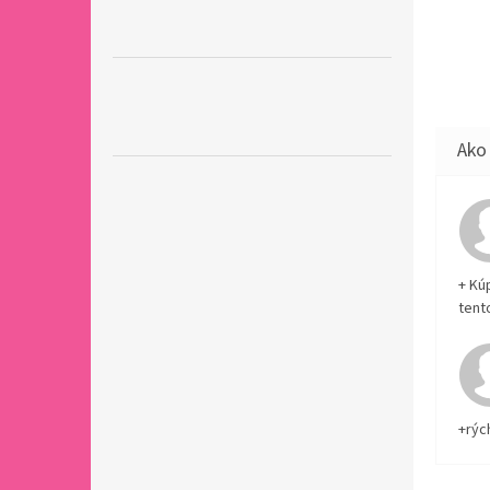
+ Kú
tent
+rýc