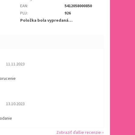
EAN
:
5412058000850
PLU
:
926
Položka bola vypredaná…
Hodnotenie obchodu je 5 z 5 hviezdičiek.
11.11.2023
dorucenie
Hodnotenie obchodu je 5 z 5 hviezdičiek.
13.10.2023
dodanie
Zobraziť ďalšie recenzie