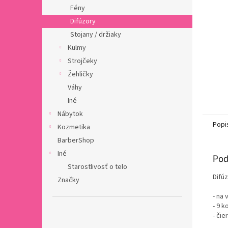
Fény
Difúzory
Stojany / držiaky
Kulmy
Strojčeky
Žehličky
Váhy
Iné
Nábytok
Popi
Kozmetika
BarberShop
Iné
Pod
Starostlivosť o telo
Difúz
Značky
- na
- 9 k
- čie