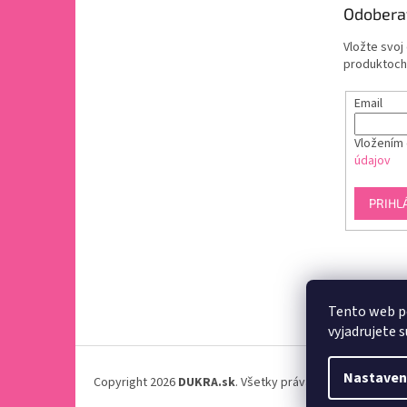
Odobera
Vložte svoj
produktoch
Email
Vložením 
údajov
PRIHL
Tento web p
vyjadrujete s
Nastaven
Copyright 2026
DUKRA.sk
. Všetky práva vyhradené.