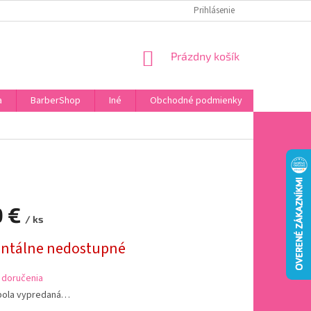
DOPRAVA A PLATBA
HODNOTENIE OBCHODU
Prihlásenie
OBĽÚBENÉ PRODU
NÁKUPNÝ
Prázdny košík
KOŠÍK
a
BarberShop
Iné
Obchodné podmienky
Vrátenie 
0 €
/ ks
ová
tálne nedostupné
 doručenia
bola vypredaná…