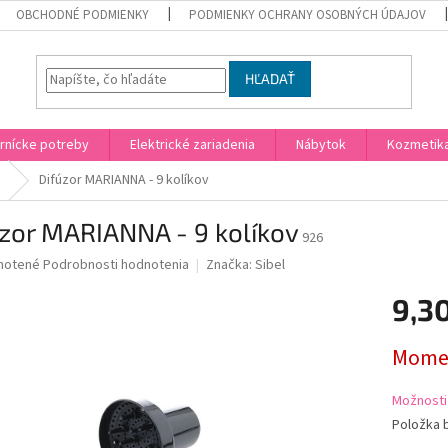
OBCHODNÉ PODMIENKY
PODMIENKY OCHRANY OSOBNÝCH ÚDAJOV
HĽADAŤ
rnícke potreby
Elektrické zariadenia
Nábytok
Kozmetik
Difúzor MARIANNA - 9 kolíkov
zor MARIANNA - 9 kolíkov
926
né
notené
Podrobnosti hodnotenia
Značka:
Sibel
nie
9,3
u
Jednotk
Momen
cena:
iek.
Možnosti
Položka 