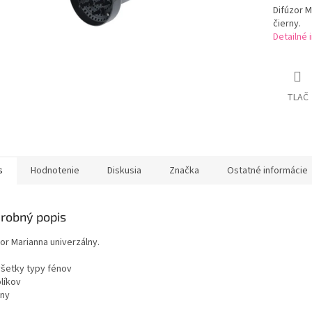
Difúzor M
čierny.
Detailné 
TLAČ
s
Hodnotenie
Diskusia
Značka
Ostatné informácie
robný popis
or Marianna univerzálny.
 všetky typy fénov
olíkov
rny