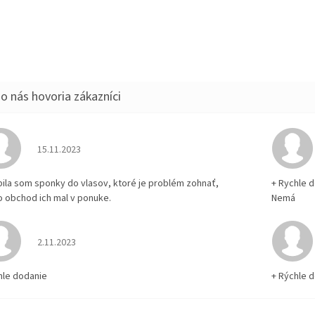
Hodnotenie obchodu je 5 z 5 hviezdičiek.
15.11.2023
pila som sponky do vlasov, ktoré je problém zohnať,
+ Rychle 
o obchod ich mal v ponuke.
Nemá
Hodnotenie obchodu je 5 z 5 hviezdičiek.
2.11.2023
hle dodanie
+ Rýchle 