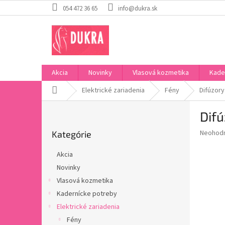
Prejsť
054 472 36 65
info@dukra.sk
na
obsah
Akcia
Novinky
Vlasová kozmetika
Kade
Domov
Elektrické zariadenia
Fény
Difúzory
B
Difú
o
Preskočiť
č
Priemer
Neohod
Kategórie
kategórie
n
hodnote
ý
produkt
Akcia
p
je
Novinky
0,0
a
z
Vlasová kozmetika
n
5
e
Kadernícke potreby
hviezdič
l
Elektrické zariadenia
Fény