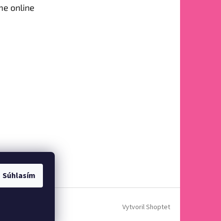
me online
Súhlasím
Vytvoril Shoptet