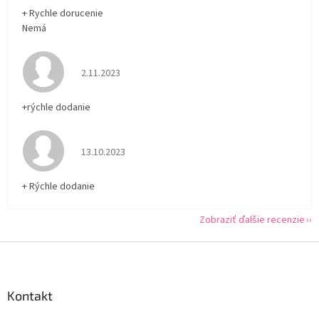
+ Rychle dorucenie
Nemá
Hodnotenie obchodu je 5 z 5 hviezdičiek.
2.11.2023
+rýchle dodanie
Hodnotenie obchodu je 5 z 5 hviezdičiek.
13.10.2023
+ Rýchle dodanie
Zobraziť ďalšie recenzie
Z
á
p
ä
Kontakt
t