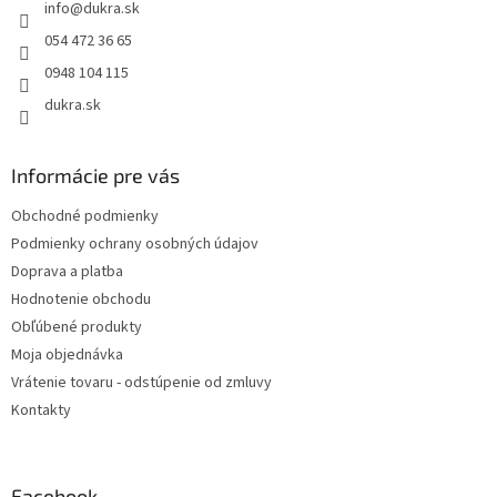
info
@
dukra.sk
i
e
054 472 36 65
0948 104 115
dukra.sk
Informácie pre vás
Obchodné podmienky
Podmienky ochrany osobných údajov
Doprava a platba
Hodnotenie obchodu
Obľúbené produkty
Moja objednávka
Vrátenie tovaru - odstúpenie od zmluvy
Kontakty
Facebook