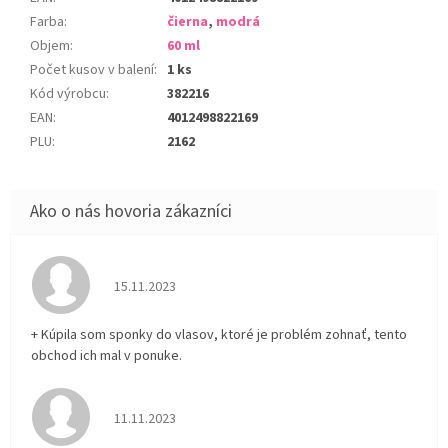
Farba
:
čierna
,
modrá
Objem
:
60 ml
Počet kusov v balení
:
1 ks
Kód výrobcu
:
382216
EAN
:
4012498822169
PLU
:
2162
Hodnotenie obchodu je 5 z 5 hviezdičiek.
15.11.2023
+ Kúpila som sponky do vlasov, ktoré je problém zohnať, tento
obchod ich mal v ponuke.
Hodnotenie obchodu je 5 z 5 hviezdičiek.
11.11.2023