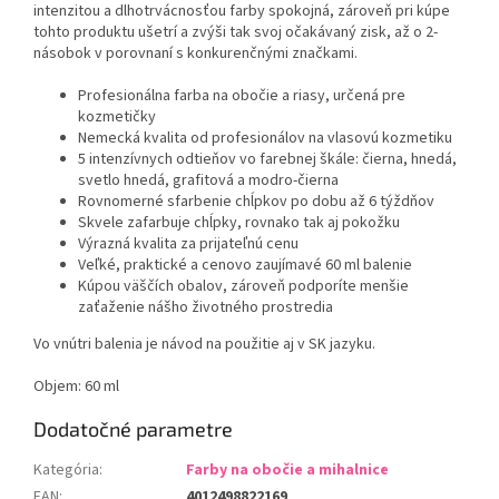
intenzitou a dlhotrvácnosťou farby spokojná, zároveň pri kúpe
tohto produktu ušetrí a zvýši tak svoj očakávaný zisk, až o 2-
násobok v porovnaní s konkurenčnými značkami.
Profesionálna farba na obočie a riasy, určená pre
kozmetičky
Nemecká kvalita od profesionálov na vlasovú kozmetiku
5 intenzívnych odtieňov vo farebnej škále: čierna, hnedá,
svetlo hnedá, grafitová a modro-čierna
Rovnomerné sfarbenie chĺpkov po dobu až 6 týždňov
Skvele zafarbuje chĺpky, rovnako tak aj pokožku
Výrazná kvalita za prijateľnú cenu
Veľké, praktické a cenovo zaujímavé 60 ml balenie
Kúpou väščích obalov, zároveň podporíte menšie
zaťaženie nášho životného prostredia
Vo vnútri balenia je návod na použitie aj v SK jazyku.
Objem: 60 ml
Dodatočné parametre
Kategória
:
Farby na obočie a mihalnice
EAN
:
4012498822169