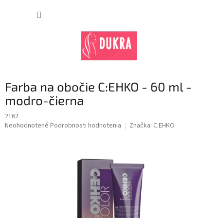
Prejsť
na
NÁKUP
obsah
KOŠÍK
Farba na obočie C:EHKO - 60 ml -
modro-čierna
2162
Priemerné
Neohodnotené
Podrobnosti hodnotenia
Značka:
C:EHKO
hodnotenie
produktu
je
0,0
z
5
hviezdičiek.