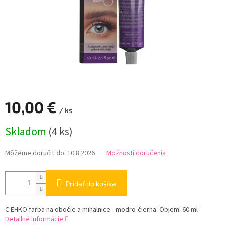
10,00 €
/ ks
Jednotková
Skladom
(4 ks)
cena:
Môžeme doručiť do:
10.8.2026
Možnosti doručenia
Pridať do košíka
C:EHKO farba na obočie a mihalnice - modro-čierna. Objem: 60 ml
Detailné informácie