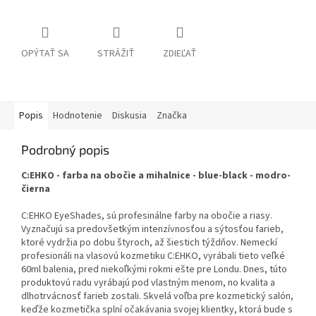
OPÝTAŤ SA
STRÁŽIŤ
ZDIEĽAŤ
Popis
Hodnotenie
Diskusia
Značka
Podrobný popis
C:EHKO - farba na obočie a mihalnice - blue-black - modro-
čierna
C:EHKO EyeShades, sú profesinálne farby na obočie a riasy.
Vyznačujú sa predovšetkým intenzívnosťou a sýtosťou farieb,
ktoré vydržia po dobu štyroch, až šiestich týždňov. Nemeckí
profesionáli na vlasovú kozmetiku C:EHKO, vyrábali tieto veľké
60ml balenia, pred niekoľkými rokmi ešte pre Londu. Dnes, túto
produktovú radu vyrábajú pod vlastným menom, no kvalita a
dlhotrvácnosť farieb zostali. Skvelá voľba pre kozmetický salón,
keďže kozmetička splní očakávania svojej klientky, ktorá bude s