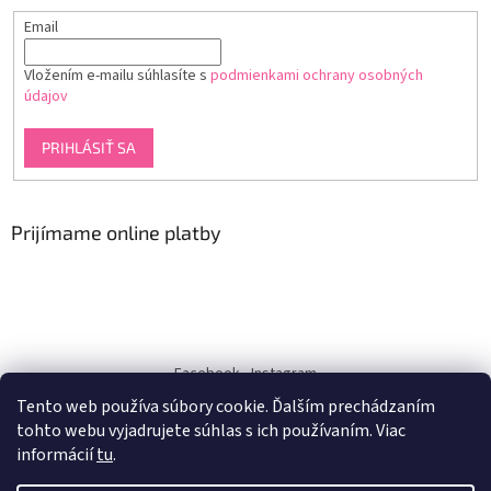
Email
Vložením e-mailu súhlasíte s
podmienkami ochrany osobných
údajov
PRIHLÁSIŤ SA
Prijímame online platby
Facebook
Instagram
Tento web používa súbory cookie. Ďalším prechádzaním
dukra-white
tohto webu vyjadrujete súhlas s ich používaním. Viac
informácií
tu
.