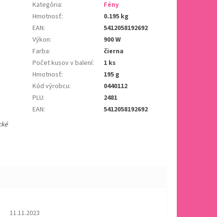
Kategória
:
Fény
Hmotnosť
:
0.195 kg
EAN
:
5412058192692
Výkon
:
900 W
Farba
:
čierna
Počet kusov v balení
:
1 ks
Hmotnosť
:
195 g
Kód výrobcu
:
0440112
PLU
:
2481
EAN
:
5412058192692
cké
Hodnotenie obchodu je 5 z 5 hviezdičiek.
11.11.2023