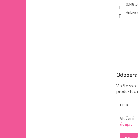
0948 1
dukra.
Odobera
Vložte svoj
produktoch
Email
Vložením 
údajov