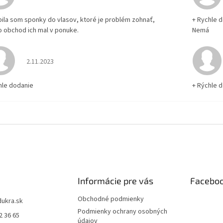
pila som sponky do vlasov, ktoré je problém zohnať,
+ Rychle 
o obchod ich mal v ponuke.
Nemá
Hodnotenie obchodu je 5 z 5 hviezdičiek.
2.11.2023
hle dodanie
+ Rýchle 
Informácie pre vás
Facebo
Obchodné podmienky
dukra.sk
Podmienky ochrany osobných
2 36 65
údajov