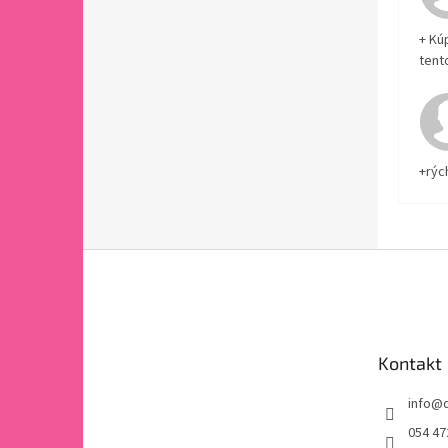
+ Kú
tent
+rýc
Z
á
p
ä
t
Kontakt
i
e
info
@
054 47