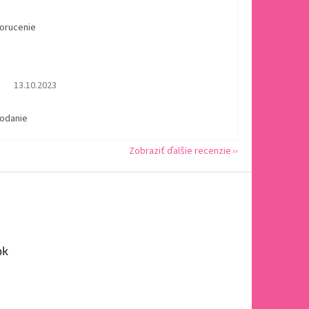
dorucenie
Hodnotenie obchodu je 5 z 5 hviezdičiek.
13.10.2023
dodanie
Zobraziť ďalšie recenzie
ok