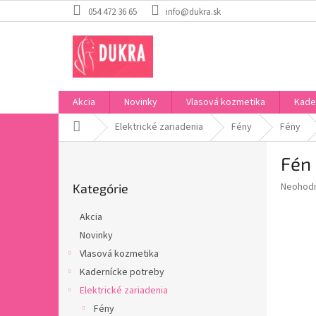
Prejsť
054 472 36 65
info@dukra.sk
na
obsah
Akcia
Novinky
Vlasová kozmetika
Kade
Domov
Elektrické zariadenia
Fény
Fény
B
Fén 
o
Preskočiť
č
Priemer
Neohod
Kategórie
kategórie
n
hodnote
ý
produkt
Akcia
p
je
Novinky
0,0
a
z
Vlasová kozmetika
n
5
e
Kadernícke potreby
hviezdič
l
Elektrické zariadenia
Fény