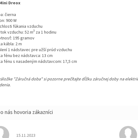
Mini Dreox
ba: čierna
on: 900 W
ýchlosti fúkania vzduchu
3
etok vzduchu: 52 m
za 1 hodinu
otnosť: 195 gramov
ka kábla: 2 m
alení 1 nádstavec pre užší prúd vzduchu
žka fénu bez nádstavca: 13 cm
žka fénu s nasadeným nádstavcom: 17,5 cm
záložke "Záručná doba" si pozorne prečítajte dĺžku záručnej doby na elektri
denia.
Hodnotenie obchodu je 5 z 5 hviezdičiek.
15.11.2023