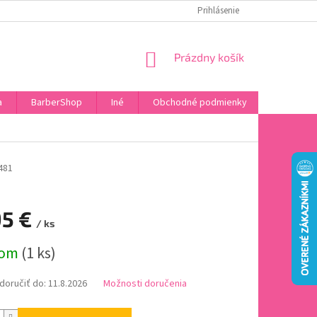
DOPRAVA A PLATBA
HODNOTENIE OBCHODU
Prihlásenie
OBĽÚBENÉ PRODU
NÁKUPNÝ
Prázdny košík
KOŠÍK
a
BarberShop
Iné
Obchodné podmienky
Vrátenie 
481
95 €
/ ks
ová
dom
(1 ks)
oručiť do:
11.8.2026
Možnosti doručenia