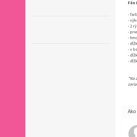
Fén 
- far
- výk
- 2 r
- pri
- hm
- dĺž
- v b
- dĺ
- dĺ
*Na 
zaria