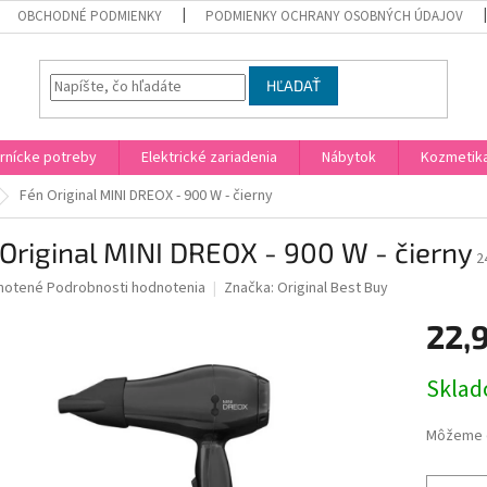
OBCHODNÉ PODMIENKY
PODMIENKY OCHRANY OSOBNÝCH ÚDAJOV
HĽADAŤ
rnícke potreby
Elektrické zariadenia
Nábytok
Kozmetik
Fén Original MINI DREOX - 900 W - čierny
Original MINI DREOX - 900 W - čierny
2
né
notené
Podrobnosti hodnotenia
Značka:
Original Best Buy
nie
22,
u
Jednotk
Skla
cena:
iek.
Môžeme d