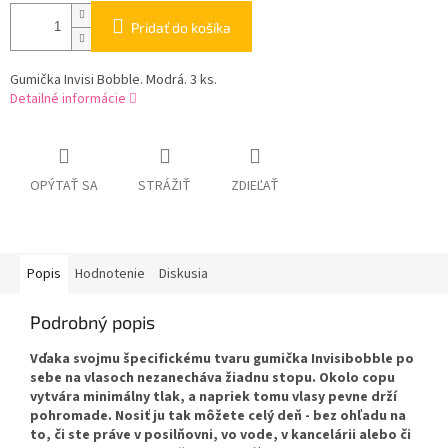
Pridať do košíka
Gumička Invisi Bobble. Modrá. 3 ks.
Detailné informácie
OPÝTAŤ SA
STRÁŽIŤ
ZDIEĽAŤ
Popis
Hodnotenie
Diskusia
Podrobný popis
Vďaka svojmu špecifickému tvaru gumička Invisibobble po
sebe na vlasoch nezanecháva žiadnu stopu. Okolo copu
vytvára minimálny tlak, a napriek tomu vlasy pevne drží
pohromade. Nosiť ju tak môžete celý deň - bez ohľadu na
to, či ste práve v posilňovni, vo vode, v kancelárii alebo či