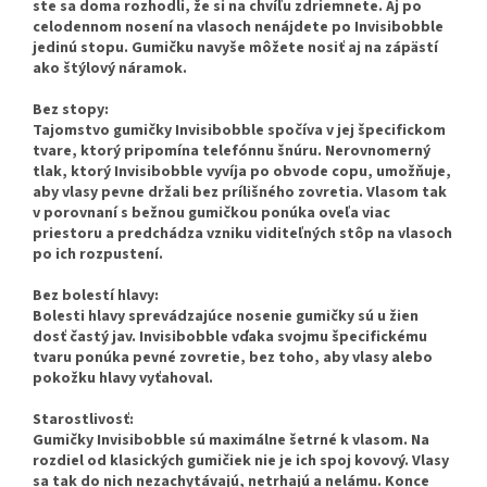
ste sa doma rozhodli, že si na chvíľu zdriemnete. Aj po
celodennom nosení na vlasoch nenájdete po Invisibobble
jedinú stopu. Gumičku navyše môžete nosiť aj na zápästí
ako štýlový náramok.
Bez stopy:
Tajomstvo gumičky Invisibobble spočíva v jej špecifickom
tvare, ktorý pripomína telefónnu šnúru. Nerovnomerný
tlak, ktorý Invisibobble vyvíja po obvode copu, umožňuje,
aby vlasy pevne držali bez prílišného zovretia. Vlasom tak
v porovnaní s bežnou gumičkou ponúka oveľa viac
priestoru a predchádza vzniku viditeľných stôp na vlasoch
po ich rozpustení.
Bez bolestí hlavy:
Bolesti hlavy sprevádzajúce nosenie gumičky sú u žien
dosť častý jav. Invisibobble vďaka svojmu špecifickému
tvaru ponúka pevné zovretie, bez toho, aby vlasy alebo
pokožku hlavy vyťahoval.
Starostlivosť:
Gumičky Invisibobble sú maximálne šetrné k vlasom. Na
rozdiel od klasických gumičiek nie je ich spoj kovový. Vlasy
sa tak do nich nezachytávajú, netrhajú a nelámu. Konce