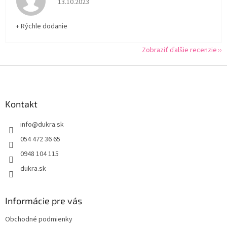
13.10.2023
+ Rýchle dodanie
Zobraziť ďalšie recenzie
Z
á
p
ä
Kontakt
t
info
@
dukra.sk
i
e
054 472 36 65
0948 104 115
dukra.sk
Informácie pre vás
Obchodné podmienky