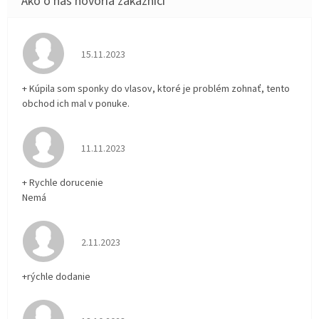
Hodnotenie obchodu je 5 z 5 hviezdičiek.
15.11.2023
+ Kúpila som sponky do vlasov, ktoré je problém zohnať, tento
obchod ich mal v ponuke.
Hodnotenie obchodu je 5 z 5 hviezdičiek.
11.11.2023
+ Rychle dorucenie
Nemá
Hodnotenie obchodu je 5 z 5 hviezdičiek.
2.11.2023
+rýchle dodanie
Hodnotenie obchodu je 5 z 5 hviezdičiek.