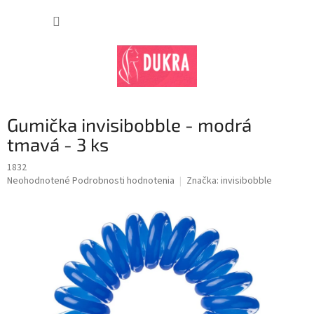
Prejsť
na
NÁKUP
obsah
KOŠÍK
Gumička invisibobble - modrá
tmavá - 3 ks
1832
Priemerné
Neohodnotené
Podrobnosti hodnotenia
Značka:
invisibobble
hodnotenie
produktu
je
0,0
z
5
hviezdičiek.