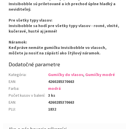
Invisibobble sú priletované a ich prechod úplne hladký a
neviditeľný.
Pre všetky typy vlasov:
Invisibobble sa hodí pre všetky typy vlasov - rovné, vlnité,
kučeravé, husté aj jemné!
Náramok:
Keď práve nemáte gumičku Invisibobble vo vlasoch,
môžete ju nosiť na zápästí ako štýlový náramok.
Dodatočné parametre
Kategória
:
Gumičky do vlasov
,
Gumičky modré
EAN
:
4260285370663
Farba
:
modrá
Počet kusov v balení
:
3 ks
EAN
:
4260285370663
PLU
:
1832