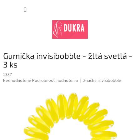
Prejsť
na
NÁKUP
obsah
KOŠÍK
Gumička invisibobble - žltá svetlá -
3 ks
1837
Priemerné
Neohodnotené
Podrobnosti hodnotenia
Značka:
invisibobble
hodnotenie
produktu
je
0,0
z
5
hviezdičiek.