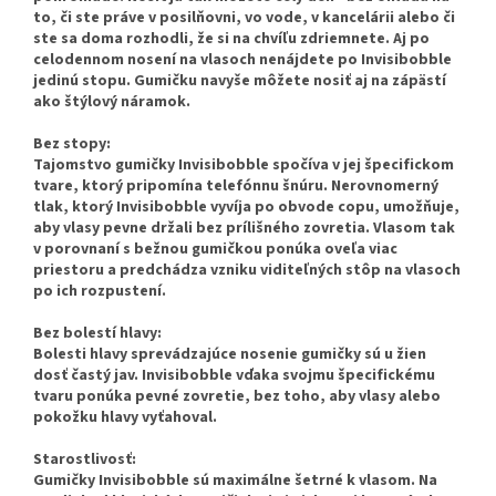
to, či ste práve v posilňovni, vo vode, v kancelárii alebo či
ste sa doma rozhodli, že si na chvíľu zdriemnete. Aj po
celodennom nosení na vlasoch nenájdete po Invisibobble
jedinú stopu. Gumičku navyše môžete nosiť aj na zápästí
ako štýlový náramok.
Bez stopy:
Tajomstvo gumičky Invisibobble spočíva v jej špecifickom
tvare, ktorý pripomína telefónnu šnúru. Nerovnomerný
tlak, ktorý Invisibobble vyvíja po obvode copu, umožňuje,
aby vlasy pevne držali bez prílišného zovretia. Vlasom tak
v porovnaní s bežnou gumičkou ponúka oveľa viac
priestoru a predchádza vzniku viditeľných stôp na vlasoch
po ich rozpustení.
Bez bolestí hlavy:
Bolesti hlavy sprevádzajúce nosenie gumičky sú u žien
dosť častý jav. Invisibobble vďaka svojmu špecifickému
tvaru ponúka pevné zovretie, bez toho, aby vlasy alebo
pokožku hlavy vyťahoval.
Starostlivosť:
Gumičky Invisibobble sú maximálne šetrné k vlasom. Na