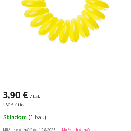
3,90 €
/ bal.
Jednotková
1,30 € / 1 ks
cena:
Skladom
(1 bal.)
Môžeme doručiť do:
10.8.2026
Možnosti doručenia