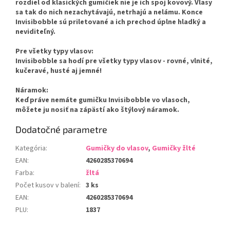
rozdiel od klasických gumičiek nie je ich spoj kovový. Vlasy
sa tak do nich nezachytávajú, netrhajú a nelámu. Konce
Invisibobble sú priletované a ich prechod úplne hladký a
neviditeľný.
Pre všetky typy vlasov:
Invisibobble sa hodí pre všetky typy vlasov - rovné, vlnité,
kučeravé, husté aj jemné!
Náramok:
Keď práve nemáte gumičku Invisibobble vo vlasoch,
môžete ju nosiť na zápästí ako štýlový náramok.
Dodatočné parametre
Kategória
:
Gumičky do vlasov
,
Gumičky žlté
EAN
:
4260285370694
Farba
:
žltá
Počet kusov v balení
:
3 ks
EAN
:
4260285370694
PLU
:
1837