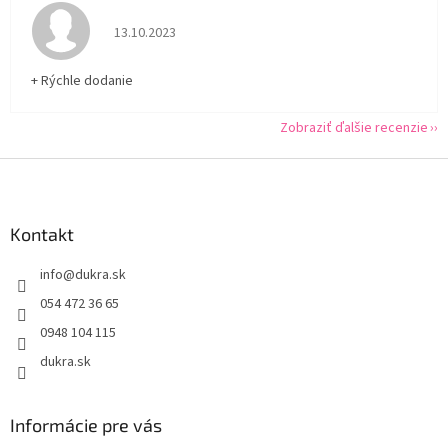
Hodnotenie obchodu je 5 z 5 hviezdičiek.
13.10.2023
+ Rýchle dodanie
Zobraziť ďalšie recenzie
Z
á
p
ä
Kontakt
t
info
@
dukra.sk
i
e
054 472 36 65
0948 104 115
dukra.sk
Informácie pre vás