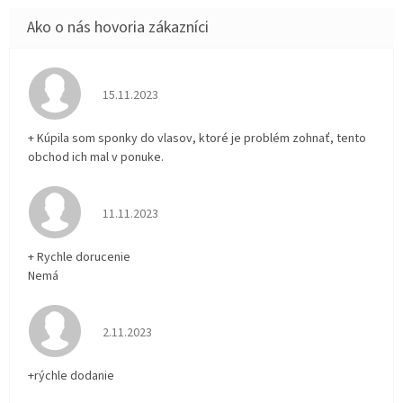
Hodnotenie obchodu je 5 z 5 hviezdičiek.
15.11.2023
+ Kúpila som sponky do vlasov, ktoré je problém zohnať, tento
obchod ich mal v ponuke.
Hodnotenie obchodu je 5 z 5 hviezdičiek.
11.11.2023
+ Rychle dorucenie
Nemá
Hodnotenie obchodu je 5 z 5 hviezdičiek.
2.11.2023
+rýchle dodanie