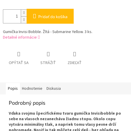
Pridať do košíka
Gumička Invisi Bobble. Žltá - Submarine Yellow. 3 ks.
Detailné informácie
OPÝTAŤ SA
STRÁŽIŤ
ZDIEĽAŤ
Popis
Hodnotenie
Diskusia
Podrobný popis
Vďaka svojmu špecifickému tvaru gumička Invisibobble po
sebe na vlasoch nezanecháva žiadnu stopu. Okolo copu
vytvára minimálny tlak, a napriek tomu vlasy pevne drží
pohromade. Nosiť ju tak môžete celý deň - bez ohľadu na