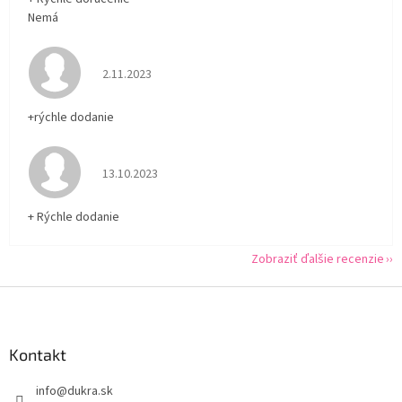
Nemá
Hodnotenie obchodu je 5 z 5 hviezdičiek.
2.11.2023
+rýchle dodanie
Hodnotenie obchodu je 5 z 5 hviezdičiek.
13.10.2023
+ Rýchle dodanie
Zobraziť ďalšie recenzie
Z
á
p
ä
Kontakt
t
info
@
dukra.sk
i