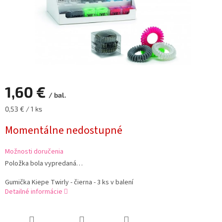
1,60 €
/ bal.
Jednotková
0,53 € / 1 ks
cena:
Momentálne nedostupné
Možnosti doručenia
Položka bola vypredaná…
Gumička Kiepe Twirly - čierna - 3 ks v balení
Detailné informácie