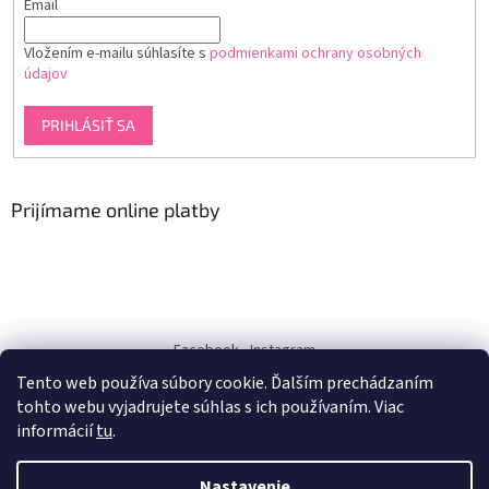
Email
Vložením e-mailu súhlasíte s
podmienkami ochrany osobných
údajov
PRIHLÁSIŤ SA
Prijímame online platby
Facebook
Instagram
Tento web používa súbory cookie. Ďalším prechádzaním
dukra-white
tohto webu vyjadrujete súhlas s ich používaním. Viac
informácií
tu
.
Nastavenie