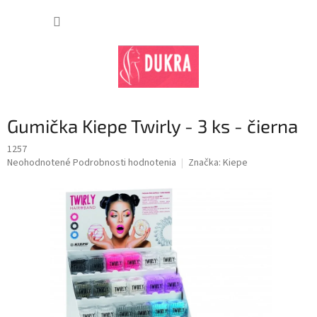
Prejsť
na
NÁKUP
obsah
KOŠÍK
Gumička Kiepe Twirly - 3 ks - čierna
1257
Priemerné
Neohodnotené
Podrobnosti hodnotenia
Značka:
Kiepe
hodnotenie
produktu
je
0,0
z
5
hviezdičiek.