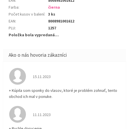
EAN
:
8008981001612
Farba
:
čierna
Počet kusov v balení
:
3 ks
EAN
:
8008981001612
PLU
:
1257
Položka bola vypredaná…
Hodnotenie obchodu je 5 z 5 hviezdičiek.
15.11.2023
+ Kúpila som sponky do vlasov, ktoré je problém zohnať, tento
obchod ich mal v ponuke.
Hodnotenie obchodu je 5 z 5 hviezdičiek.
11.11.2023
+ Rychle dorucenie