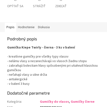
OPÝTAŤ SA
STRÁŽIŤ
ZDIEĽAŤ
Popis
Hodnotenie
Diskusia
Podrobný popis
Gumička Kiepe Twirly - čierna - 3 ks v balení
- kreatívne gumičky pre všetky typy vlasov
- nelámu vlasy a nezanechávajú vo vlasoch žiadnu stopu
- zabraňujú bolestiam hlavy spôsobenými pri utiahnutí klasickou
gumičkou
- neťahajú vlasy a silne držia
- antialergické
- v balení 3 kusy
Dodatočné parametre
Kategória
:
Gumičky do vlasov
,
Gumičky čierne