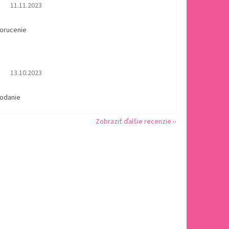
Hodnotenie obchodu je 5 z 5 hviezdičiek.
11.11.2023
dorucenie
Hodnotenie obchodu je 5 z 5 hviezdičiek.
13.10.2023
dodanie
Zobraziť ďalšie recenzie