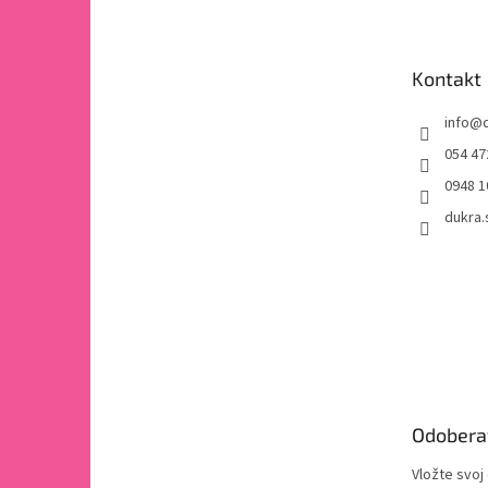
p
ä
t
Kontakt
i
e
info
@
054 47
0948 1
dukra.
Odobera
Vložte svoj