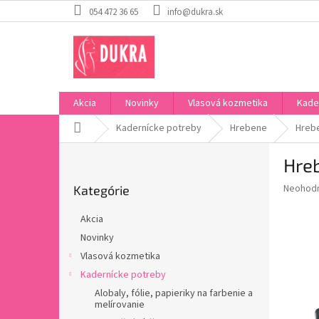
Prejsť
054 472 36 65
info@dukra.sk
na
obsah
Akcia
Novinky
Vlasová kozmetika
Kade
Domov
Kadernícke potreby
Hrebene
Hrebe
B
Hreb
o
Preskočiť
č
Priemer
Neohod
Kategórie
kategórie
n
hodnote
ý
produkt
Akcia
p
je
Novinky
0,0
a
z
Vlasová kozmetika
n
5
e
Kadernícke potreby
hviezdič
l
Alobaly, fólie, papieriky na farbenie a
melírovanie