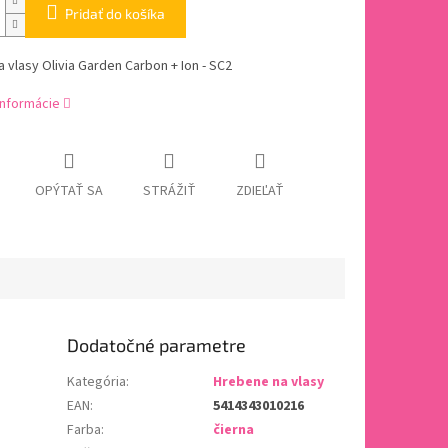
Pridať do košíka
 vlasy Olivia Garden Carbon + Ion - SC2
informácie
OPÝTAŤ SA
STRÁŽIŤ
ZDIEĽAŤ
Dodatočné parametre
Kategória
:
Hrebene na vlasy
EAN
:
5414343010216
Farba
:
čierna