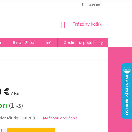
DOPRAVA A PLATBA
HODNOTENIE OBCHODU
Prihlásenie
OBĽÚBENÉ PRODU
NÁKUPNÝ
Prázdny košík
KOŠÍK
a
BarberShop
Iné
Obchodné podmienky
Vrátenie 
0 €
/ ks
ová
dom
(1 ks)
oručiť do:
11.8.2026
Možnosti doručenia