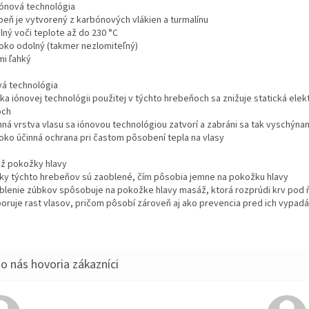
ónová technológia
ebeň je vytvorený z karbónových vlákien a turmalínu
lný voči teplote až do 230 °C
soko odolný (takmer nezlomiteľný)
mi ľahký
vá technológia
ka iónovej technológii použitej v týchto hrebeňoch sa znižuje statická elek
och
hná vrstva vlasu sa iónovou technológiou zatvorí a zabráni sa tak vyschýnan
soko účinná ochrana pri častom pôsobení tepla na vlasy
ž pokožky hlavy
bky týchto hrebeňov sú zaoblené, čím pôsobia jemne na pokožku hlavy
oblenie zúbkov spôsobuje na pokožke hlavy masáž, ktorá rozprúdi krv pod 
oruje rast vlasov, pričom pôsobí zároveň aj ako prevencia pred ich vypad