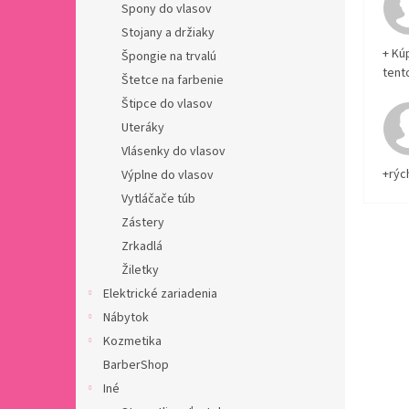
Spony do vlasov
Stojany a držiaky
+ Kú
Špongie na trvalú
tent
Štetce na farbenie
Štipce do vlasov
Uteráky
Vlásenky do vlasov
+rýc
Výplne do vlasov
Vytláčače túb
Zástery
Zrkadlá
Žiletky
Elektrické zariadenia
Nábytok
Kozmetika
BarberShop
Iné