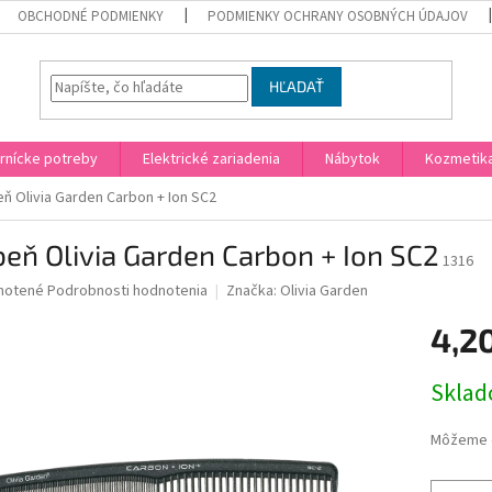
OBCHODNÉ PODMIENKY
PODMIENKY OCHRANY OSOBNÝCH ÚDAJOV
HĽADAŤ
rnícke potreby
Elektrické zariadenia
Nábytok
Kozmetik
ň Olivia Garden Carbon + Ion SC2
eň Olivia Garden Carbon + Ion SC2
1316
né
notené
Podrobnosti hodnotenia
Značka:
Olivia Garden
nie
4,2
u
Jednotk
Skla
cena:
iek.
Môžeme d