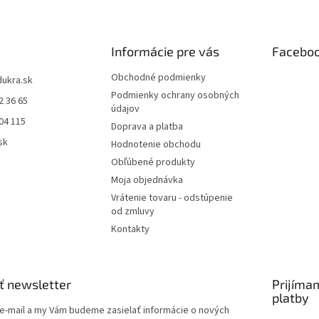
Informácie pre vás
Facebo
Obchodné podmienky
dukra.sk
Podmienky ochrany osobných
2 36 65
údajov
04 115
Doprava a platba
sk
Hodnotenie obchodu
Obľúbené produkty
Moja objednávka
Vrátenie tovaru - odstúpenie
od zmluvy
Kontakty
ť newsletter
Prijíma
platby
 e-mail a my Vám budeme zasielať informácie o nových