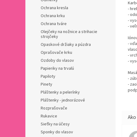
Odmerky
Karb
Ochrana kresla
- hr
- odo
Ochrana krku
- vy
Ochrana tváre
- veľ
Olejčeky na nožnice a strihacie
strojčeky
Ióno
- vďa
Opaskové držiaky a púzdra
vlas
Oprašovače krku
- vrc
Ozdoby do vlasov
- vy
Papieriky na trvalú
Masá
Papiloty
- zú
Pinety
- za
podp
Pláštenky a pelerínky
Pláštenky - jednorázové
Rozprašovače
Rukavice
Sieťky na účesy
Sponky do vlasov