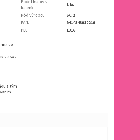
Počet kusov v
1 ks
balení
:
Kód výrobcu
:
SC-2
EAN
:
5414343010216
PLU
:
1316
trina vo
iu vlasov
ňou a tým
ávaním