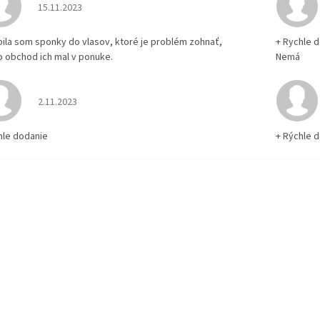
Hodnotenie obchodu je 5 z 5 hviezdičiek.
15.11.2023
pila som sponky do vlasov, ktoré je problém zohnať,
+ Rychle 
o obchod ich mal v ponuke.
Nemá
Hodnotenie obchodu je 5 z 5 hviezdičiek.
2.11.2023
hle dodanie
+ Rýchle 