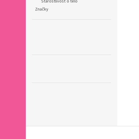
Starostlivosť o telo
Značky
Z
á