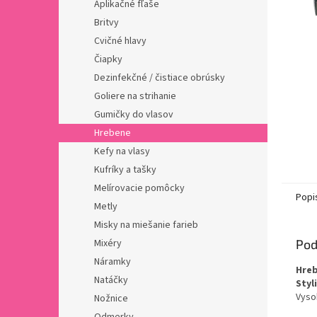
Aplikačné fľaše
Britvy
Cvičné hlavy
Čiapky
Dezinfekčné / čistiace obrúsky
Goliere na strihanie
Gumičky do vlasov
Hrebene
Kefy na vlasy
Kufríky a tašky
Melírovacie pomôcky
Popi
Metly
Misky na miešanie farieb
Mixéry
Pod
Náramky
Hreb
Natáčky
Styl
Vysok
Nožnice