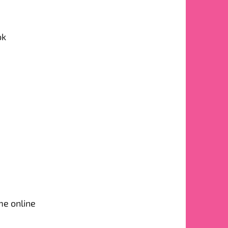
ok
me online