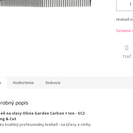
Hrebeň na
Detailné 
TLAČ
s
Hodnotenie
Diskusia
robný popis
eň na vlasy Olivia Garden Carbon + Ion - SC2
ing & Cut
o kvalitný profesionálny hrebeň - na účesy a strihy.