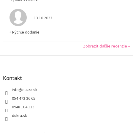
Hodnotenie obchodu je 5 z 5 hviezdičiek.
13.10.2023
+ Rýchle dodanie
Zobraziť ďalšie recenzie
Z
á
p
ä
Kontakt
t
info
@
dukra.sk
i
e
054 472 36 65
0948 104 115
dukra.sk