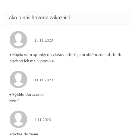
Hodnotenie obchodu je 5 z 5 hviezdičiek.
15.11.2023
+ Kúpila som sponky do vlasov, ktoré je problém zohnať, tento
obchod ich mal v ponuke.
Hodnotenie obchodu je 5 z 5 hviezdičiek.
11.11.2023
+ Rychle dorucenie
Nemá
Hodnotenie obchodu je 5 z 5 hviezdičiek.
2.11.2023
+rýchle dodanie