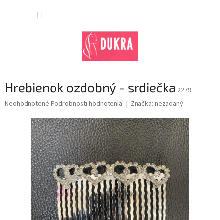
Prejsť
na
NÁKUP
obsah
KOŠÍK
Hrebienok ozdobný - srdiečka
2279
Priemerné
Neohodnotené
Podrobnosti hodnotenia
Značka:
nezadaný
hodnotenie
produktu
je
0,0
z
5
hviezdičiek.