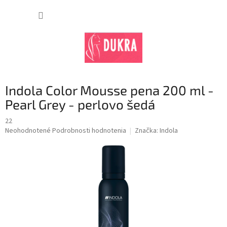
Prejsť
na
NÁKUP
obsah
KOŠÍK
Indola Color Mousse pena 200 ml -
Pearl Grey - perlovo šedá
22
Priemerné
Neohodnotené
Podrobnosti hodnotenia
Značka:
Indola
hodnotenie
produktu
je
0,0
z
5
hviezdičiek.