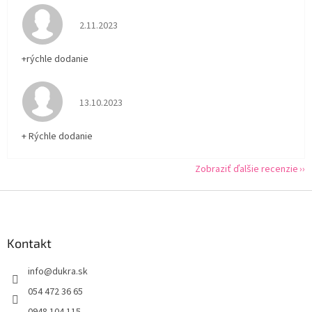
Hodnotenie obchodu je 5 z 5 hviezdičiek.
2.11.2023
+rýchle dodanie
Hodnotenie obchodu je 5 z 5 hviezdičiek.
13.10.2023
+ Rýchle dodanie
Zobraziť ďalšie recenzie
Z
á
p
ä
Kontakt
t
info
@
dukra.sk
i
e
054 472 36 65