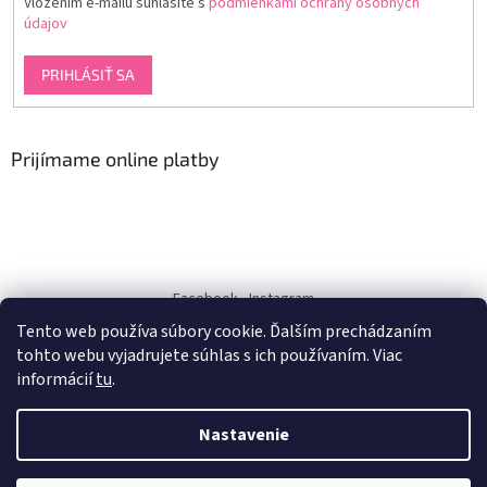
Vložením e-mailu súhlasíte s
podmienkami ochrany osobných
údajov
PRIHLÁSIŤ SA
Prijímame online platby
Facebook
Instagram
Tento web používa súbory cookie. Ďalším prechádzaním
dukra-white
tohto webu vyjadrujete súhlas s ich používaním. Viac
informácií
tu
.
Nastavenie
Vytvoril Shoptet