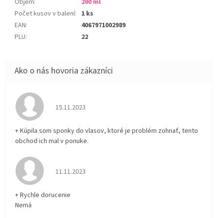
Objem
:
200 ml
Počet kusov v balení
:
1 ks
EAN
:
4067971002989
PLU
:
22
Hodnotenie obchodu je 5 z 5 hviezdičiek.
15.11.2023
+ Kúpila som sponky do vlasov, ktoré je problém zohnať, tento
obchod ich mal v ponuke.
Hodnotenie obchodu je 5 z 5 hviezdičiek.
11.11.2023
+ Rychle dorucenie
Nemá