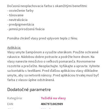
Dočasná neoplachovacia farba s okamžitými benefitmi:
- osvieženie farby
- tónovanie
- neutralizácia
- predpigmentácia
- jemná prirodzená fixácia
Pomáha chrániť vlasy pred vplyvom tepla z fénu.
Aplikácia:
Vlasy umyte šampónom a vysušte uterákom. Použite ochranné
rukavice. Nádobou dobre potraste a podržte hore dnom. Na
vlasy naneste množstvo o veľkosti pomaranča. Rovnomerne
rozotrite a prečešte. Neoplachujte. Vyfúkajte a upravte. Vyhnite
sa kontaktu s textíliami. Pred ďalšou aplikáciou vlasy dôkladne
umyte, aby sa netvorili nánosy. Pred aplikáciou trvalej musí byť
farba z vlasov úplne odstránená.
Dodatočné parametre
Kategória
:
Tužidlá na vlasy
EAN
:
4067971002989