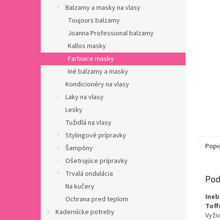
Balzamy a masky na vlasy
Toujours balzamy
Joanna Professional balzamy
Kallos masky
Farbiace masky
Iné balzamy a masky
Kondicionéry na vlasy
Laky na vlasy
Lesky
Tužidlá na vlasy
Stylingové prípravky
Popi
Šampóny
Ošetrujúce prípravky
Trvalá ondulácia
Pod
Na kučery
Ineb
Ochrana pred teplom
Toff
Kadernícke potreby
Vyži