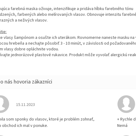
vujúca farebná maska oživuje, intenzifikuje a pridáva hĺbku farebného tónu
odzených, farbených alebo melírovaných vlasov. Obnovuje intenzitu farebn
razných a neživých vlasov.
tie:
e vlasy šampónom a osušte ich uterákom. Rovnomerne naneste masku na 
cou hrebeňa a nechajte pôsobiť 3 - 10 minút, v závislosti od požadovanéh
m vlasy dobre opláchnite vodou.
žívajte jednorázové plastové rukavice. Produkt môže vyvolať alergickú reak
Hodnotenie obchodu je 5 z 5 hviezdičiek.
15.11.2023
pila som sponky do vlasov, ktoré je problém zohnať,
+ Rychle 
o obchod ich mal v ponuke.
Nemá