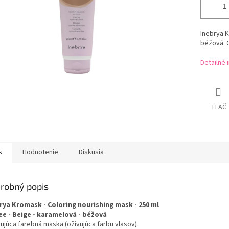
Inebrya K
béžová. 
Detailné 
TLAČ
s
Hodnotenie
Diskusia
robný popis
rya Kromask - Coloring nourishing mask - 250 ml
ee - Beige - karamelová - béžová
vujúca farebná maska (oživujúca farbu vlasov).