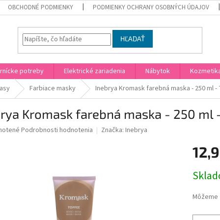
OBCHODNÉ PODMIENKY
PODMIENKY OCHRANY OSOBNÝCH ÚDAJOV
HĽADAŤ
rnícke potreby
Elektrické zariadenia
Nábytok
Kozmetik
lasy
Farbiace masky
Inebrya Kromask farebná maska - 250 ml - 
rya Kromask farebná maska - 250 ml -
né
notené
Podrobnosti hodnotenia
Značka:
Inebrya
nie
12,
u
Jednotk
Skla
cena:
iek.
Môžeme d