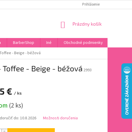
DOPRAVA A PLATBA
HODNOTENIE OBCHODU
Prihlásenie
OBĽÚBENÉ PRODU
NÁKUPNÝ
Prázdny košík
KOŠÍK
a
BarberShop
Iné
Obchodné podmienky
Vrátenie 
Toffee - Beige - béžová
 Toffee - Beige - béžová
2993
95 €
/ ks
ová
dom
(2 ks)
oručiť do:
10.8.2026
Možnosti doručenia