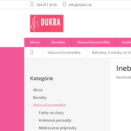
Prejsť
054 472 36 65
info@dukra.sk
na
obsah
Akcia
Novinky
Vlasová kozmetika
Kade
Domov
Vlasová kozmetika
Balzamy a masky na v
B
Ineb
o
Preskočiť
č
Priemer
Neohod
Kategórie
kategórie
n
hodnote
ý
produkt
Akcia
p
je
Novinky
0,0
a
z
Vlasová kozmetika
n
5
e
Farby na vlasy
hviezdič
l
Krémové peroxidy
Melírovacie prípravky