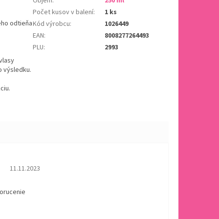
Objem
:
250 ml
Počet kusov v balení
:
1 ks
ého odtieňa
Kód výrobcu
:
1026449
EAN
:
8008277264493
PLU
:
2993
vlasy
o výsledku.
ciu.
Hodnotenie obchodu je 5 z 5 hviezdičiek.
11.11.2023
dorucenie