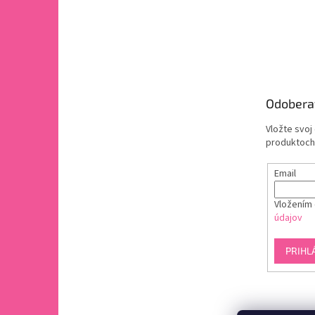
Odobera
Vložte svoj
produktoch
Email
Vložením 
údajov
PRIHL