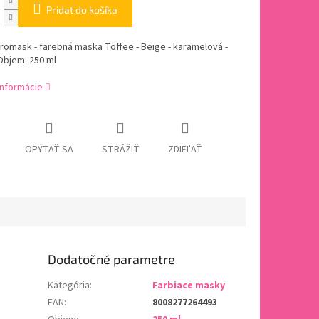
Pridať do košíka
romask - farebná maska Toffee - Beige - karamelová -
Objem: 250 ml
informácie
OPÝTAŤ SA
STRÁŽIŤ
ZDIEĽAŤ
Dodatočné parametre
Kategória
:
Farbiace masky
EAN
:
8008277264493