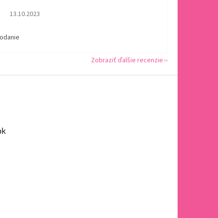
Hodnotenie obchodu je 5 z 5 hviezdičiek.
13.10.2023
dodanie
Zobraziť ďalšie recenzie
ok