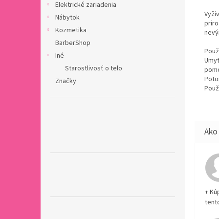
Elektrické zariadenia
Vyži
Nábytok
prir
Kozmetika
nevý
BarberShop
Použi
Iné
Umyt
Starostlivosť o telo
pomo
Poto
Značky
​Pou
+ Kú
tent