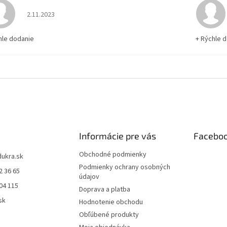
Hodnotenie obchodu je 5 z 5 hviezdičiek.
2.11.2023
hle dodanie
+ Rýchle 
Informácie pre vás
Facebo
Obchodné podmienky
dukra.sk
Podmienky ochrany osobných
2 36 65
údajov
04 115
Doprava a platba
sk
Hodnotenie obchodu
Obľúbené produkty