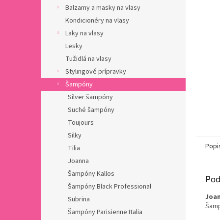
Balzamy a masky na vlasy
Kondicionéry na vlasy
Laky na vlasy
Lesky
Tužidlá na vlasy
Stylingové prípravky
Šampóny
Silver šampóny
Suché šampóny
Toujours
Silky
Popi
Tilia
Joanna
Šampóny Kallos
Pod
Šampóny Black Professional
Joan
Subrina
Šamp
Šampóny Parisienne Italia