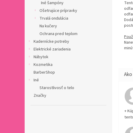
Iné šampóny
Tent
odfa
Ošetrujúce prípravky
odfa
Trvalá ondulácia
Dodá
post
Na kučery
Ochrana pred teplom
Použi
Kadernícke potreby
Nane
minú
Elektrické zariadenia
Nábytok
Kozmetika
BarberShop
Iné
Starostlivosť o telo
Značky
+ Kú
tent