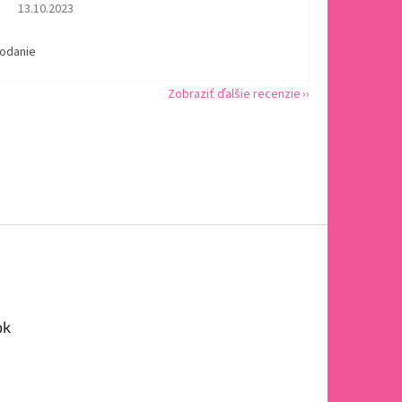
Hodnotenie obchodu je 5 z 5 hviezdičiek.
13.10.2023
dodanie
Zobraziť ďalšie recenzie
ok