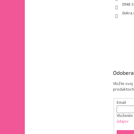
0948 1
dukra.
Odobera
Vložte svoj
produktoch
Email
Vložením 
údajov