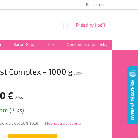
DOPRAVA A PLATBA
HODNOTENIE OBCHODU
Prihlásenie
OBĽÚBENÉ PRODU
NÁKUPNÝ
Prázdny košík
KOŠÍK
a
BarberShop
Iné
Obchodné podmienky
Vrátenie 
ost Complex - 1000 g
3094
60 €
/ ks
ová
dom
(3 ks)
oručiť do:
10.8.2026
Možnosti doručenia