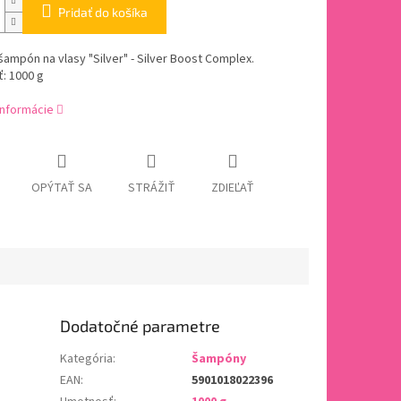
Pridať do košíka
šampón na vlasy "Silver" - Silver Boost Complex.
: 1000 g
informácie
OPÝTAŤ SA
STRÁŽIŤ
ZDIEĽAŤ
Dodatočné parametre
Kategória
:
Šampóny
EAN
:
5901018022396