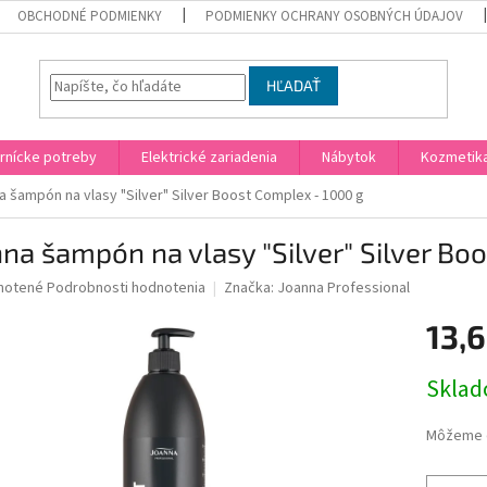
OBCHODNÉ PODMIENKY
PODMIENKY OCHRANY OSOBNÝCH ÚDAJOV
HĽADAŤ
rnícke potreby
Elektrické zariadenia
Nábytok
Kozmetik
 šampón na vlasy "Silver" Silver Boost Complex - 1000 g
na šampón na vlasy "Silver" Silver Bo
né
notené
Podrobnosti hodnotenia
Značka:
Joanna Professional
nie
13,
u
Jednotk
Skla
cena:
iek.
Môžeme d