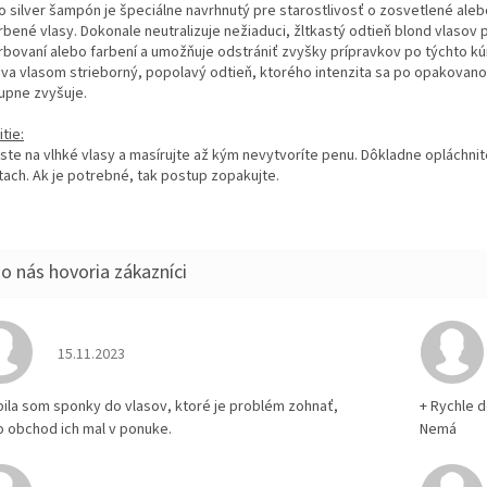
o silver šampón je špeciálne navrhnutý pre starostlivosť o zosvetlené aleb
rbené vlasy. Dokonale neutralizuje nežiaduci, žltkastý odtieň blond vlasov 
rbovaní alebo farbení a umožňuje odstrániť zvyšky prípravkov po týchto kú
va vlasom strieborný, popolavý odtieň, ktorého intenzita sa po opakovano
upne zvyšuje.
tie:
ste na vlhké vlasy a masírujte až kým nevytvoríte penu. Dôkladne opláchnit
tach. Ak je potrebné, tak postup zopakujte.
Hodnotenie obchodu je 5 z 5 hviezdičiek.
15.11.2023
pila som sponky do vlasov, ktoré je problém zohnať,
+ Rychle 
o obchod ich mal v ponuke.
Nemá