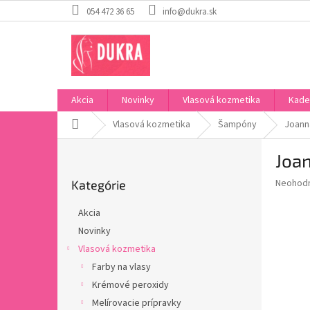
Prejsť
054 472 36 65
info@dukra.sk
na
obsah
Akcia
Novinky
Vlasová kozmetika
Kade
Domov
Vlasová kozmetika
Šampóny
Joanna
B
Joan
o
Preskočiť
č
Priemer
Neohod
Kategórie
kategórie
n
hodnote
ý
produkt
Akcia
p
je
Novinky
0,0
a
z
Vlasová kozmetika
n
5
e
Farby na vlasy
hviezdič
l
Krémové peroxidy
Melírovacie prípravky