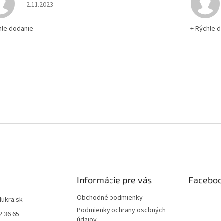
Hodnotenie obchodu je 5 z 5 hviezdičiek.
2.11.2023
hle dodanie
+ Rýchle 
Informácie pre vás
Facebo
Obchodné podmienky
dukra.sk
Podmienky ochrany osobných
2 36 65
údajov