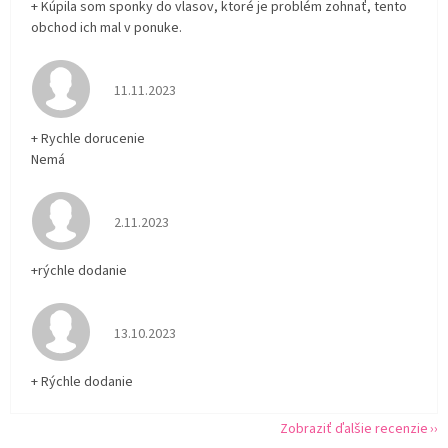
+ Kúpila som sponky do vlasov, ktoré je problém zohnať, tento
obchod ich mal v ponuke.
Hodnotenie obchodu je 5 z 5 hviezdičiek.
11.11.2023
+ Rychle dorucenie
Nemá
Hodnotenie obchodu je 5 z 5 hviezdičiek.
2.11.2023
+rýchle dodanie
Hodnotenie obchodu je 5 z 5 hviezdičiek.
13.10.2023
+ Rýchle dodanie
Zobraziť ďalšie recenzie