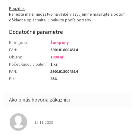
Použitie:
Naneste malé množstvo na vlhké vlasy, jemne masírujte a potom
dôkladne opláchnite. Opakujte podľa potreby.
Dodatočné parametre
Kategória
:
Šampóny
EAN
:
5901018004514
Objem
:
1000 ml
Počet kusov v balení
:
1 ks
EAN
:
5901018004514
PLU
:
856
Hodnotenie obchodu je 5 z 5 hviezdičiek.
15.11.2023