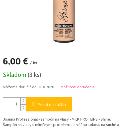
6,00 €
/ ks
Jednotková
Skladom
(3 ks)
cena:
Môžeme doručiť do:
10.8.2026
Možnosti doručenia
Pridať do košíka
Joanna Professional - šampón na vlasy - MILK PROTEINS - Shine.
Šampón na vlasy s mliečnymi proteínmi a s vôňou kokosu na suché a