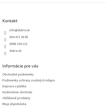
Z
á
p
ä
Kontakt
t
info
@
dukra.sk
i
e
054 472 36 65
0948 104 115
dukra.sk
Informácie pre vás
Obchodné podmienky
Podmienky ochrany osobných údajov
Doprava a platba
Hodnotenie obchodu
Obľúbené produkty
Moja objednávka