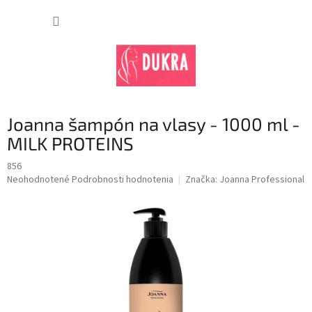
Prejsť
na
NÁKUP
obsah
KOŠÍK
Joanna šampón na vlasy - 1000 ml -
MILK PROTEINS
856
Priemerné
Neohodnotené
Podrobnosti hodnotenia
Značka:
Joanna Professional
hodnotenie
produktu
je
0,0
z
5
hviezdičiek.