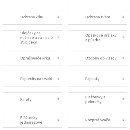
Ochrana krku
Ochrana tváre
Olejčeky na
Opaskové držiaky
nožnice a strihacie
a púzdra
strojčeky
Oprašovače krku
Ozdoby do vlasov
Papieriky na trvalú
Papiloty
Pláštenky a
Pinety
pelerínky
Pláštenky -
Rozprašovače
jednorázové