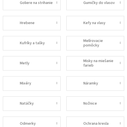
Goliere na strihanie
Gumičky do vlasov
Hrebene
Kefy na vlasy
Melírovacie
Kufríky a tašky
pomôcky
Misky na miešanie
Metly
farieb
Mixéry
Náramky
Natáčky
Nožnice
Odmerky
Ochrana kresla