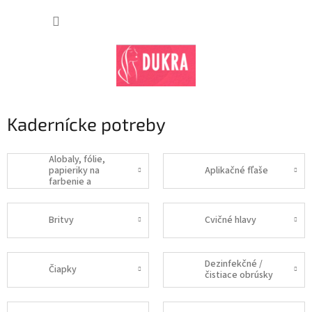
Prejsť
na
NÁKUP
obsah
KOŠÍK
Kadernícke potreby
Alobaly, fólie,
papieriky na
Aplikačné fľaše
farbenie a
melírovanie
Britvy
Cvičné hlavy
Dezinfekčné /
Čiapky
čistiace obrúsky