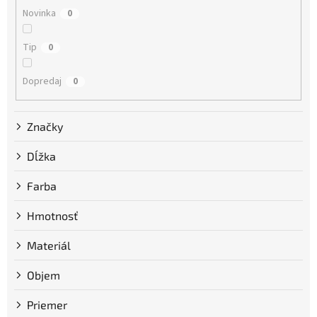
o
Novinka
0
v
Tip
0
Dopredaj
0
Značky
Dĺžka
Farba
Hmotnosť
Materiál
Objem
Priemer