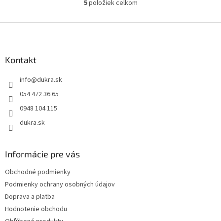
5
položiek celkom
O
v
l
Z
á
á
d
p
a
ä
Kontakt
c
t
i
info
@
dukra.sk
i
e
p
e
054 472 36 65
r
0948 104 115
v
k
dukra.sk
y
v
ý
Informácie pre vás
p
i
Obchodné podmienky
s
Podmienky ochrany osobných údajov
u
Doprava a platba
Hodnotenie obchodu