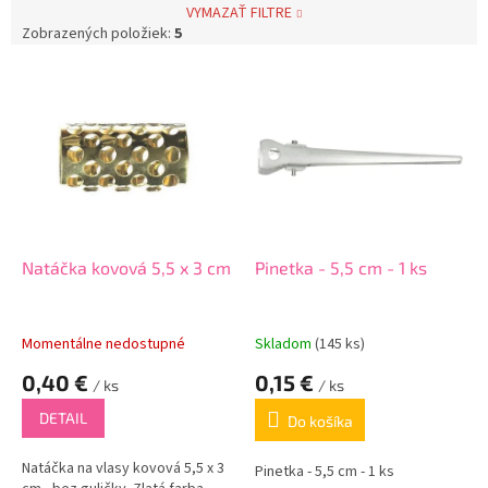
VYMAZAŤ FILTRE
Zobrazených položiek:
5
V
ý
p
i
s
p
r
o
d
Natáčka kovová 5,5 x 3 cm
Pinetka - 5,5 cm - 1 ks
u
k
t
Momentálne nedostupné
Skladom
(145 ks)
o
0,40 €
0,15 €
v
/ ks
/ ks
DETAIL
Do košíka
Natáčka na vlasy kovová 5,5 x 3
Pinetka - 5,5 cm - 1 ks