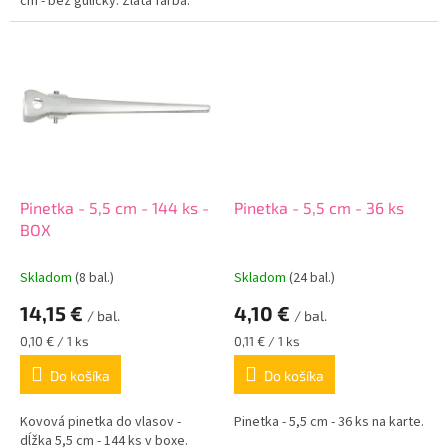
cm - bez guličky. Zlatá farba.
Pinetka - 5,5 cm - 144 ks -
Pinetka - 5,5 cm - 36 ks
BOX
Skladom
(8 bal.)
Skladom
(24 bal.)
14,15 €
4,10 €
/ bal.
/ bal.
Jednotková
Jednotková
0,10 € / 1 ks
0,11 € / 1 ks
cena:
cena:
Do košíka
Do košíka
Kovová pinetka do vlasov -
Pinetka - 5,5 cm - 36 ks na karte.
dĺžka 5,5 cm - 144 ks v boxe.