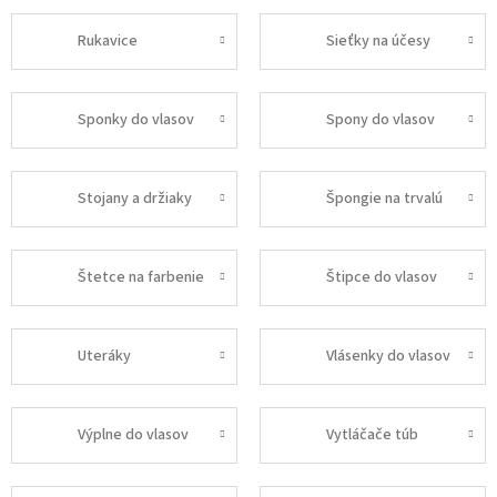
Rukavice
Sieťky na účesy
Sponky do vlasov
Spony do vlasov
Stojany a držiaky
Špongie na trvalú
Štetce na farbenie
Štipce do vlasov
Uteráky
Vlásenky do vlasov
Výplne do vlasov
Vytláčače túb