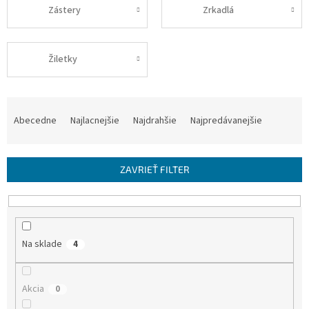
Zástery
Zrkadlá
Žiletky
R
a
Abecedne
Najlacnejšie
Najdrahšie
Najpredávanejšie
d
e
n
ZAVRIEŤ FILTER
i
e
p
r
o
Na sklade
4
d
u
k
Akcia
0
t