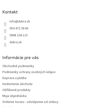
á
p
ä
Kontakt
t
info
@
dukra.sk
i
e
054 472 36 65
0948 104 115
dukra.sk
Informácie pre vás
Obchodné podmienky
Podmienky ochrany osobných údajov
Doprava a platba
Hodnotenie obchodu
Obľúbené produkty
Moja objednávka
Vrátenie tovaru - odstúpenie od zmluvy