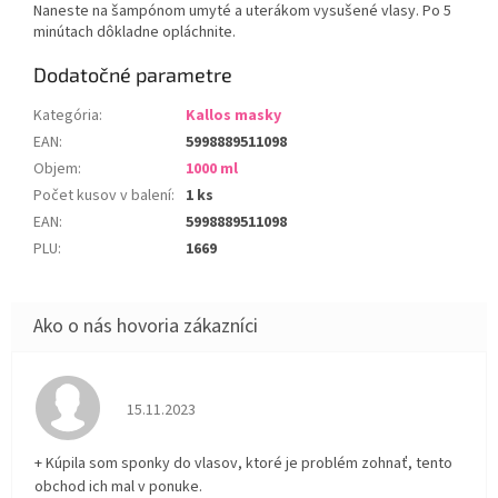
Naneste na šampónom umyté a uterákom vysušené vlasy. Po 5
minútach dôkladne opláchnite.
Dodatočné parametre
Kategória
:
Kallos masky
EAN
:
5998889511098
Objem
:
1000 ml
Počet kusov v balení
:
1 ks
EAN
:
5998889511098
PLU
:
1669
Hodnotenie obchodu je 5 z 5 hviezdičiek.
15.11.2023
+ Kúpila som sponky do vlasov, ktoré je problém zohnať, tento
obchod ich mal v ponuke.