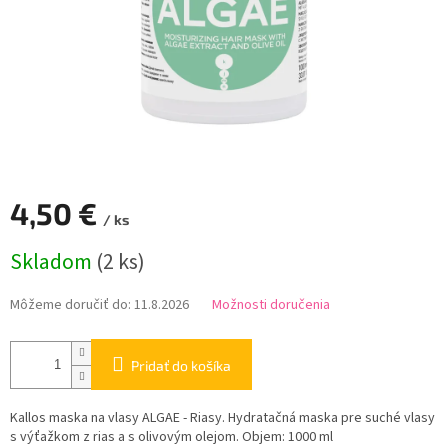
4,50 €
/ ks
Jednotková
Skladom
(2 ks)
cena:
Môžeme doručiť do:
11.8.2026
Možnosti doručenia
Pridať do košíka
Kallos maska na vlasy ALGAE - Riasy. Hydratačná maska pre suché vlasy
s výťažkom z rias a s olivovým olejom. Objem: 1000 ml