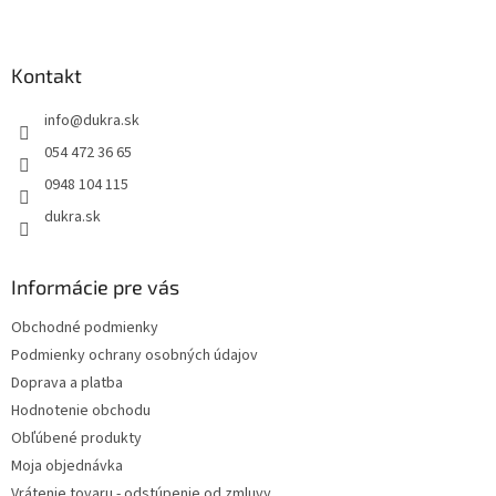
Z
á
p
ä
Kontakt
t
info
@
dukra.sk
i
e
054 472 36 65
0948 104 115
dukra.sk
Informácie pre vás
Obchodné podmienky
Podmienky ochrany osobných údajov
Doprava a platba
Hodnotenie obchodu
Obľúbené produkty
Moja objednávka
Vrátenie tovaru - odstúpenie od zmluvy