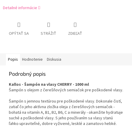
Detailné informácie
OPÝTAŤ SA
STRÁŽIŤ
ZDIEĽAŤ
Popis
Hodnotenie
Diskusia
Podrobný popis
Kallos - Šampón na vlasy CHERRY - 1000 ml
Šampón s olejom z čerešňových semiačok pre poškodené vlasy.
Šampón s jemnou textúrou pre poškodené vlasy. Dokonale čistí,
zatiaľ čo jeho aktívna zložka oleja z čerešňových semiačok -
bohatá na vitamín A, B1, B2, B6, C a minerály - okamžite hydratuje
suché a poškodené vlasy. S jeho používaním sa vlasy stanú
ľahko upraviteľné, dobre vyživené, lesklé a zamatovo hebké.