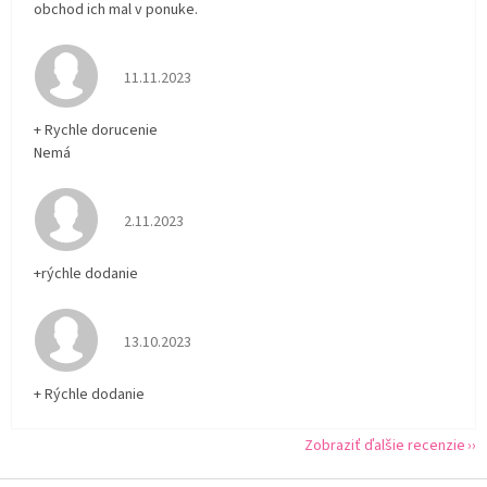
obchod ich mal v ponuke.
Hodnotenie obchodu je 5 z 5 hviezdičiek.
11.11.2023
+ Rychle dorucenie
Nemá
Hodnotenie obchodu je 5 z 5 hviezdičiek.
2.11.2023
+rýchle dodanie
Hodnotenie obchodu je 5 z 5 hviezdičiek.
13.10.2023
+ Rýchle dodanie
Zobraziť ďalšie recenzie