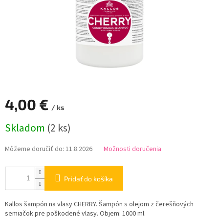
4,00 €
/ ks
Jednotková
Skladom
(2 ks)
cena:
Môžeme doručiť do:
11.8.2026
Možnosti doručenia
Pridať do košíka
Kallos šampón na vlasy CHERRY. Šampón s olejom z čerešňových
semiačok pre poškodené vlasy. Objem: 1000 ml.