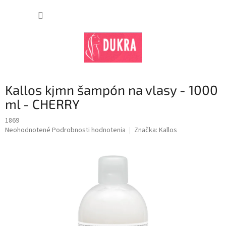
Prejsť
na
NÁKUP
obsah
KOŠÍK
Kallos kjmn šampón na vlasy - 1000
ml - CHERRY
1869
Priemerné
Neohodnotené
Podrobnosti hodnotenia
Značka:
Kallos
hodnotenie
produktu
je
0,0
z
5
hviezdičiek.