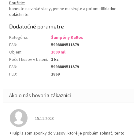
Použitie:
Naneste na vlhké vlasy, jemne masírujte a potom dôkladne
opláchnite.
Dodatočné parametre
Kategória
:
Šampóny Kallos
EAN
:
5998889511579
Objem
:
1000 ml
Počet kusov v balení
:
1 ks
EAN
:
5998889511579
PLU
:
1869
Hodnotenie obchodu je 5 z 5 hviezdičiek.
15.11.2023
+ Kúpila som sponky do vlasov, ktoré je problém zohnať, tento