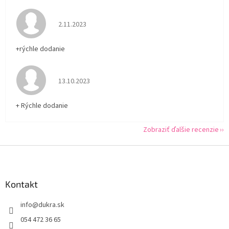
Hodnotenie obchodu je 5 z 5 hviezdičiek.
2.11.2023
+rýchle dodanie
Hodnotenie obchodu je 5 z 5 hviezdičiek.
13.10.2023
+ Rýchle dodanie
Zobraziť ďalšie recenzie
Z
á
p
ä
Kontakt
t
info
@
dukra.sk
i
e
054 472 36 65