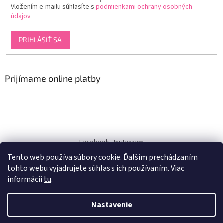
Vložením e-mailu súhlasíte s
podmienkami ochrany osobných
údajov
PRIHLÁSIŤ SA
Prijímame online platby
Facebook
Instagram
Tento web používa súbory cookie. Ďalším prechádzaním
dukra-white
tohto webu vyjadrujete súhlas s ich používaním. Viac
informácií
tu
.
Nastavenie
Vytvoril Shoptet