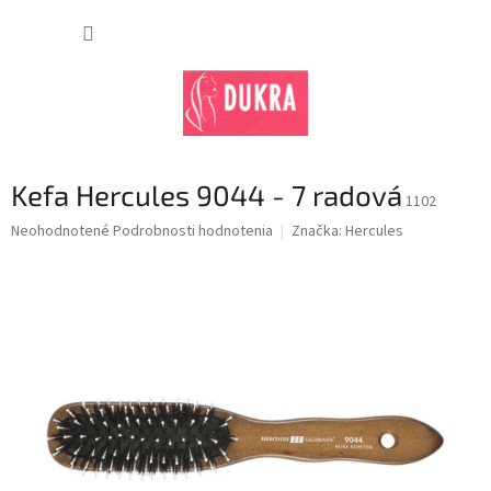
Prejsť
na
NÁKUP
obsah
KOŠÍK
Kefa Hercules 9044 - 7 radová
1102
Priemerné
Neohodnotené
Podrobnosti hodnotenia
Značka:
Hercules
hodnotenie
produktu
je
0,0
z
5
hviezdičiek.