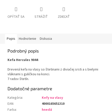
OPÝTAŤ SA
STRÁŽIŤ
ZDIEĽAŤ
Popis
Hodnotenie
Diskusia
Podrobný popis
Kefa Hercules 9044
Drevená kefa na vlasy so štetinami z diviačej srsti a s bielymi
vláknami s guličkou na konci.
7 radov štetín.
Dodatočné parametre
Kategória
:
Kefy na vlasy
EAN
:
4000165651310
Farba
:
hnedá