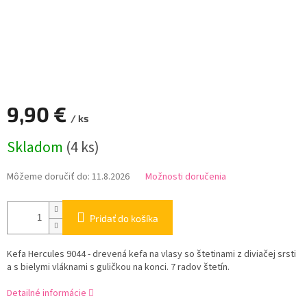
9,90 €
/ ks
Jednotková
Skladom
(4 ks)
cena:
Môžeme doručiť do:
11.8.2026
Možnosti doručenia
Pridať do košíka
Kefa Hercules 9044 - drevená kefa na vlasy so štetinami z diviačej srsti
a s bielymi vláknami s guličkou na konci. 7 radov štetín.
Detailné informácie