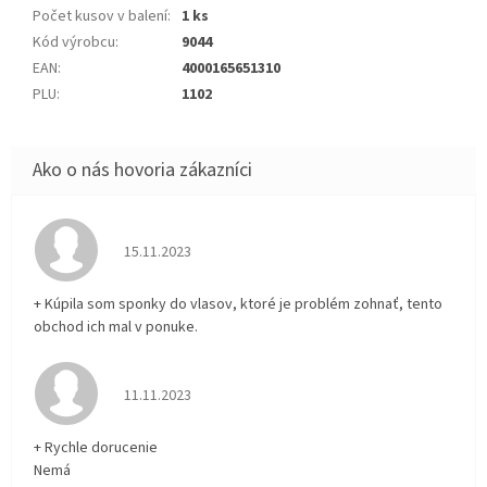
Počet kusov v balení
:
1 ks
Kód výrobcu
:
9044
EAN
:
4000165651310
PLU
:
1102
Hodnotenie obchodu je 5 z 5 hviezdičiek.
15.11.2023
+ Kúpila som sponky do vlasov, ktoré je problém zohnať, tento
obchod ich mal v ponuke.
Hodnotenie obchodu je 5 z 5 hviezdičiek.
11.11.2023
+ Rychle dorucenie
Nemá