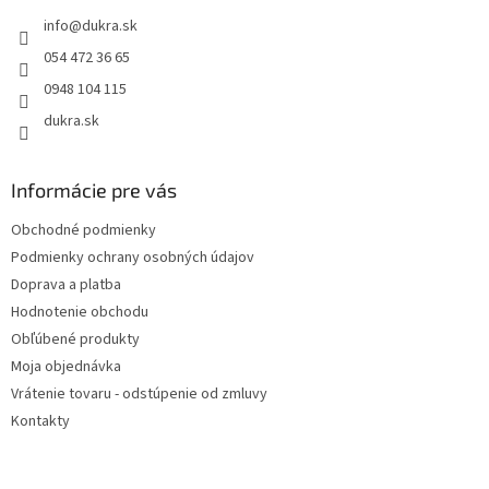
t
info
@
dukra.sk
i
e
054 472 36 65
0948 104 115
dukra.sk
Informácie pre vás
Obchodné podmienky
Podmienky ochrany osobných údajov
Doprava a platba
Hodnotenie obchodu
Obľúbené produkty
Moja objednávka
Vrátenie tovaru - odstúpenie od zmluvy
Kontakty