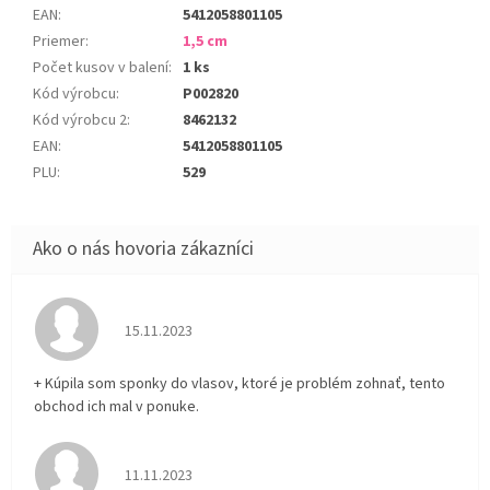
EAN
:
5412058801105
Priemer
:
1,5 cm
Počet kusov v balení
:
1 ks
Kód výrobcu
:
P002820
Kód výrobcu 2
:
8462132
EAN
:
5412058801105
PLU
:
529
Hodnotenie obchodu je 5 z 5 hviezdičiek.
15.11.2023
+ Kúpila som sponky do vlasov, ktoré je problém zohnať, tento
obchod ich mal v ponuke.
Hodnotenie obchodu je 5 z 5 hviezdičiek.
11.11.2023