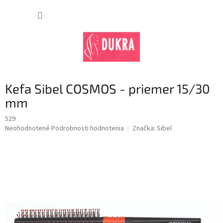
Prejsť
na
NÁKUP
obsah
KOŠÍK
Kefa Sibel COSMOS - priemer 15/30
mm
529
Priemerné
Neohodnotené
Podrobnosti hodnotenia
Značka:
Sibel
hodnotenie
produktu
je
0,0
z
5
hviezdičiek.