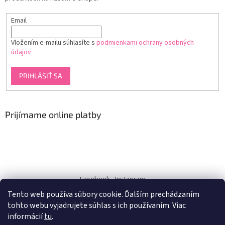
Email
Vložením e-mailu súhlasíte s
podmienkami ochrany osobných
údajov
PRIHLÁSIŤ SA
Prijímame online platby
Facebook
Instagram
Tento web používa súbory cookie. Ďalším prechádzaním
dukra-white
tohto webu vyjadrujete súhlas s ich používaním. Viac
informácií
tu
.