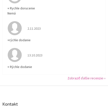
+ Rychle dorucenie
Nemá
Hodnotenie obchodu je 5 z 5 hviezdičiek.
2.11.2023
+rýchle dodanie
Hodnotenie obchodu je 5 z 5 hviezdičiek.
13.10.2023
+ Rýchle dodanie
Zobraziť ďalšie recenzie
Z
á
p
ä
Kontakt