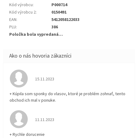
Kód výrobcu
:
P000714
Kód výrobcu 2
:
0150491
EAN
:
5412058122033
PLU
:
386
Položka bola vypredaná…
Hodnotenie obchodu je 5 z 5 hviezdičiek.
15.11.2023
+ Kúpila som sponky do vlasov, ktoré je problém zohnať, tento
obchod ich mal v ponuke.
Hodnotenie obchodu je 5 z 5 hviezdičiek.
11.11.2023
+ Rychle dorucenie