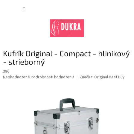
Prejsť
na
NÁKUP
obsah
KOŠÍK
Kufrík Original - Compact - hliníkový
- strieborný
386
Priemerné
Neohodnotené
Podrobnosti hodnotenia
Značka:
Original Best Buy
hodnotenie
produktu
je
0,0
z
5
hviezdičiek.