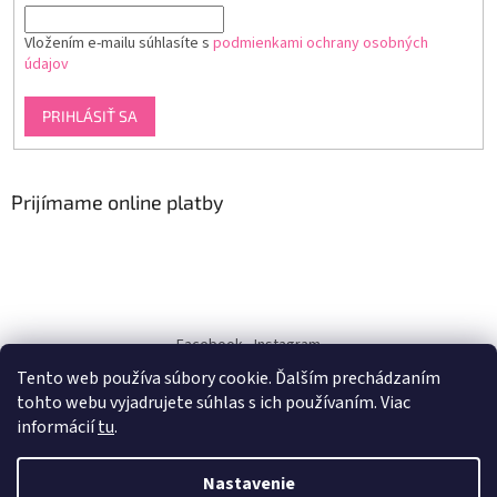
Vložením e-mailu súhlasíte s
podmienkami ochrany osobných
údajov
PRIHLÁSIŤ SA
Prijímame online platby
Facebook
Instagram
Tento web používa súbory cookie. Ďalším prechádzaním
dukra-white
tohto webu vyjadrujete súhlas s ich používaním. Viac
informácií
tu
.
Nastavenie
Vytvoril Shoptet