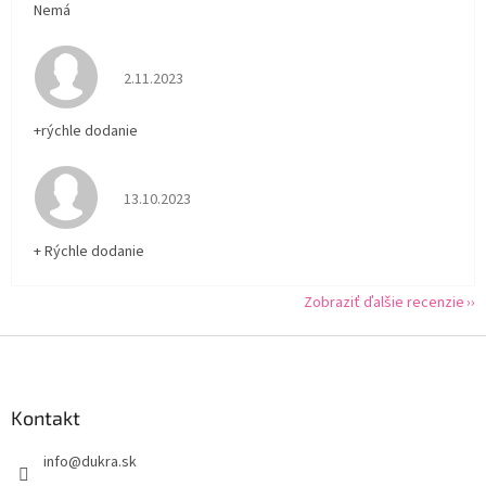
Nemá
Hodnotenie obchodu je 5 z 5 hviezdičiek.
2.11.2023
+rýchle dodanie
Hodnotenie obchodu je 5 z 5 hviezdičiek.
13.10.2023
+ Rýchle dodanie
Zobraziť ďalšie recenzie
Z
á
p
ä
Kontakt
t
info
@
dukra.sk
i