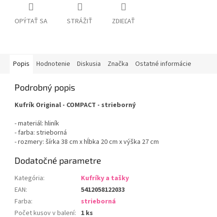
OPÝTAŤ SA
STRÁŽIŤ
ZDIEĽAŤ
Popis
Hodnotenie
Diskusia
Značka
Ostatné informácie
Podrobný popis
Kufrík Original - COMPACT - strieborný
- materiál: hliník
- farba: strieborná
- rozmery: šírka 38 cm x hĺbka 20 cm x výška 27 cm
Dodatočné parametre
Kategória
:
Kufríky a tašky
EAN
:
5412058122033
Farba
:
strieborná
Počet kusov v balení
:
1 ks