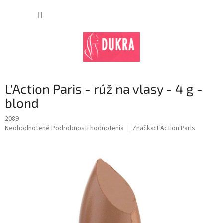
Prejsť
na
NÁKUP
obsah
KOŠÍK
L'Action Paris - rúž na vlasy - 4 g -
blond
2089
Priemerné
Neohodnotené
Podrobnosti hodnotenia
Značka:
L'Action Paris
hodnotenie
produktu
je
0,0
z
5
hviezdičiek.