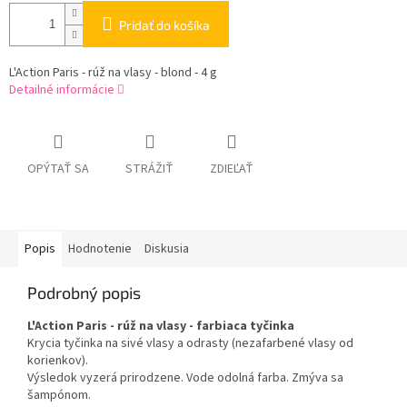
Pridať do košíka
L'Action Paris - rúž na vlasy - blond - 4 g
Detailné informácie
OPÝTAŤ SA
STRÁŽIŤ
ZDIEĽAŤ
Popis
Hodnotenie
Diskusia
Podrobný popis
L'Action Paris - rúž na vlasy - farbiaca tyčinka
Krycia tyčinka na sivé vlasy a odrasty (nezafarbené vlasy od
korienkov).
Výsledok vyzerá prirodzene. Vode odolná farba. Zmýva sa
šampónom.