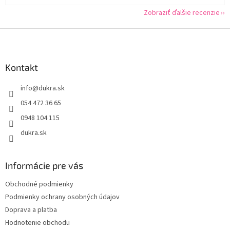
Zobraziť ďalšie recenzie
Z
á
p
ä
Kontakt
t
info
@
dukra.sk
i
e
054 472 36 65
0948 104 115
dukra.sk
Informácie pre vás
Obchodné podmienky
Podmienky ochrany osobných údajov
Doprava a platba
Hodnotenie obchodu