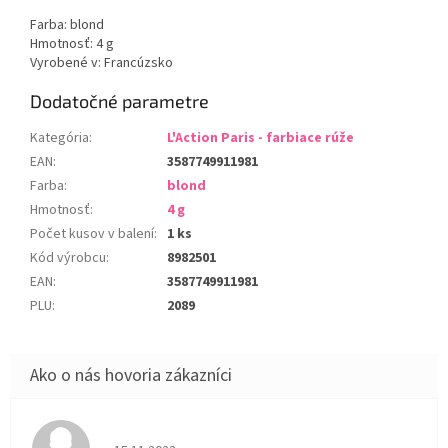
Farba: blond
Hmotnosť: 4 g
Vyrobené v: Francúzsko
Dodatočné parametre
Kategória
:
L'Action Paris - farbiace rúže
EAN
:
3587749911981
Farba
:
blond
Hmotnosť
:
4 g
Počet kusov v balení
:
1 ks
Kód výrobcu
:
8982501
EAN
:
3587749911981
PLU
:
2089
Hodnotenie obchodu je 5 z 5 hviezdičiek.