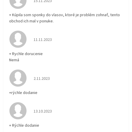
15.11.2023
+ Kúpila som sponky do vlasov, ktoré je problém zohnať, tento
obchod ich mal v ponuke.
Hodnotenie obchodu je 5 z 5 hviezdičiek.
11.11.2023
+ Rychle dorucenie
Nemá
Hodnotenie obchodu je 5 z 5 hviezdičiek.
2.11.2023
+rýchle dodanie
Hodnotenie obchodu je 5 z 5 hviezdičiek.
13.10.2023
+ Rýchle dodanie