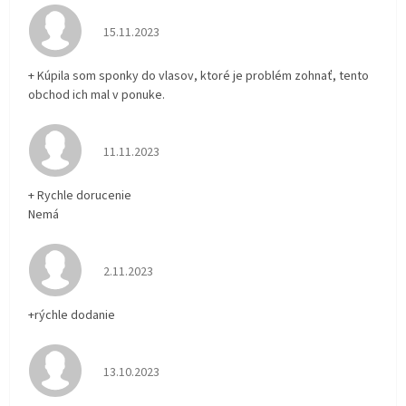
Hodnotenie obchodu je 5 z 5 hviezdičiek.
15.11.2023
+ Kúpila som sponky do vlasov, ktoré je problém zohnať, tento
obchod ich mal v ponuke.
Hodnotenie obchodu je 5 z 5 hviezdičiek.
11.11.2023
+ Rychle dorucenie
Nemá
Hodnotenie obchodu je 5 z 5 hviezdičiek.
2.11.2023
+rýchle dodanie
Hodnotenie obchodu je 5 z 5 hviezdičiek.
13.10.2023