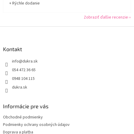
+ Rýchle dodanie
Zobraziť ďalšie recenzie
Z
á
p
ä
Kontakt
t
info
@
dukra.sk
i
e
054 472 36 65
0948 104 115
dukra.sk
Informácie pre vás
Obchodné podmienky
Podmienky ochrany osobných údajov
Doprava a platba