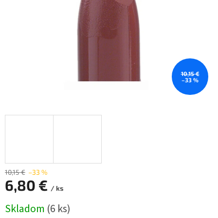
10,15 €
–33 %
10,15 €
–33 %
6,80 €
/ ks
Jednotková
Skladom
(6 ks)
cena: