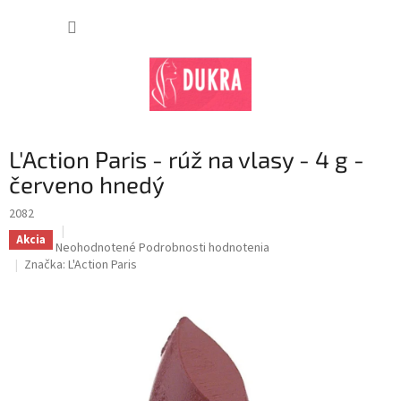
Prejsť
na
NÁKUP
obsah
KOŠÍK
L'Action Paris - rúž na vlasy - 4 g -
červeno hnedý
2082
Akcia
Priemerné
Neohodnotené
Podrobnosti hodnotenia
hodnotenie
Značka:
L'Action Paris
produktu
je
0,0
z
5
hviezdičiek.