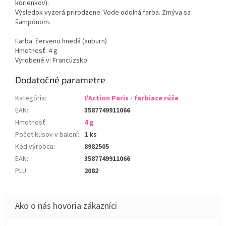
korienkov).
Výsledok vyzerá prirodzene. Vode odolná farba. Zmýva sa
šampónom.
Farba: červeno hnedá (auburn)
Hmotnosť: 4 g
Vyrobené v: Francúzsko
Dodatočné parametre
Kategória
:
L'Action Paris - farbiace rúže
EAN
:
3587749911066
Hmotnosť
:
4 g
Počet kusov v balení
:
1 ks
Kód výrobcu
:
8982505
EAN
:
3587749911066
PLU
:
2082