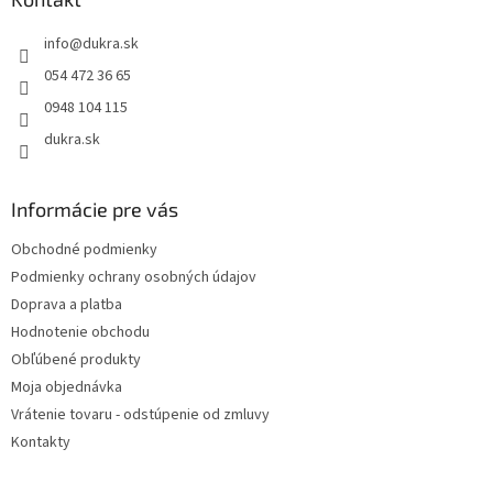
t
info
@
dukra.sk
i
e
054 472 36 65
0948 104 115
dukra.sk
Informácie pre vás
Obchodné podmienky
Podmienky ochrany osobných údajov
Doprava a platba
Hodnotenie obchodu
Obľúbené produkty
Moja objednávka
Vrátenie tovaru - odstúpenie od zmluvy
Kontakty