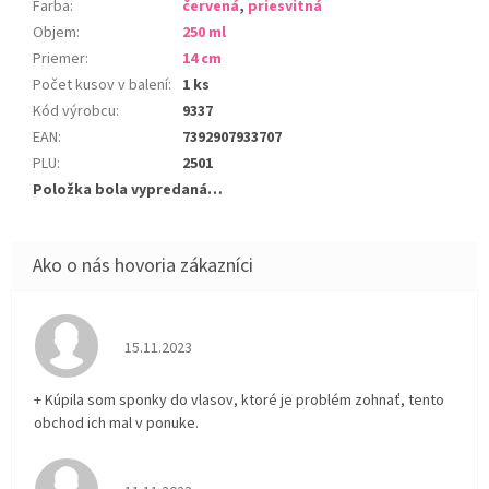
Farba
:
červená
,
priesvitná
Objem
:
250 ml
Priemer
:
14 cm
Počet kusov v balení
:
1 ks
Kód výrobcu
:
9337
EAN
:
7392907933707
PLU
:
2501
Položka bola vypredaná…
Hodnotenie obchodu je 5 z 5 hviezdičiek.
15.11.2023
+ Kúpila som sponky do vlasov, ktoré je problém zohnať, tento
obchod ich mal v ponuke.
Hodnotenie obchodu je 5 z 5 hviezdičiek.