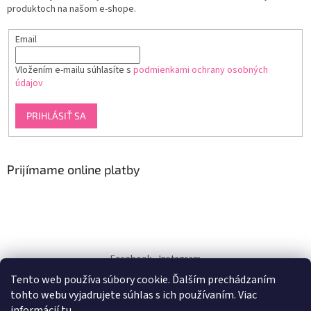
produktoch na našom e-shope.
Email
Vložením e-mailu súhlasíte s
podmienkami ochrany osobných
údajov
PRIHLÁSIŤ SA
Prijímame online platby
Facebook
Instagram
Tento web používa súbory cookie. Ďalším prechádzaním
dukra-white
tohto webu vyjadrujete súhlas s ich používaním. Viac
informácií
tu
.