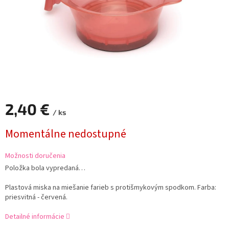
2,40 €
/ ks
Jednotková
Momentálne nedostupné
cena:
Možnosti doručenia
Položka bola vypredaná…
Plastová miska na miešanie farieb s protišmykovým spodkom. Farba:
priesvitná - červená.
Detailné informácie