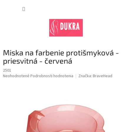
Prejsť
na
NÁKUP
obsah
KOŠÍK
Miska na farbenie protišmyková -
priesvitná - červená
2501
Priemerné
Neohodnotené
Podrobnosti hodnotenia
Značka:
BraveHead
hodnotenie
produktu
je
0,0
z
5
hviezdičiek.