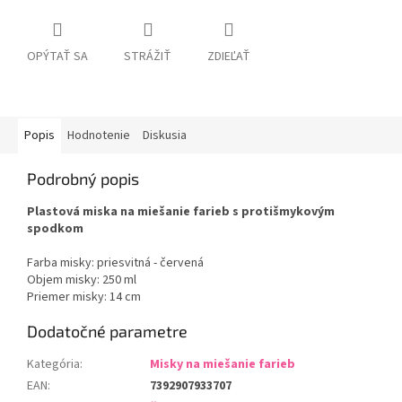
OPÝTAŤ SA
STRÁŽIŤ
ZDIEĽAŤ
Popis
Hodnotenie
Diskusia
Podrobný popis
Plastová miska na miešanie farieb s protišmykovým
spodkom
Farba misky: priesvitná - červená
Objem misky: 250 ml
Priemer misky: 14 cm
Dodatočné parametre
Kategória
:
Misky na miešanie farieb
EAN
:
7392907933707