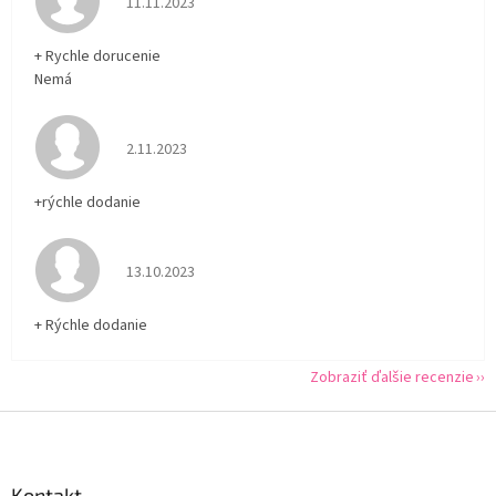
11.11.2023
+ Rychle dorucenie
Nemá
Hodnotenie obchodu je 5 z 5 hviezdičiek.
2.11.2023
+rýchle dodanie
Hodnotenie obchodu je 5 z 5 hviezdičiek.
13.10.2023
+ Rýchle dodanie
Zobraziť ďalšie recenzie
Z
á
p
ä
Kontakt