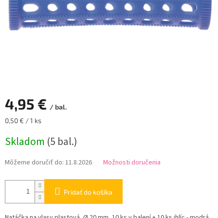
4,95 €
/ bal.
Jednotková
0,50 € / 1 ks
cena:
Skladom
(5 bal.)
Môžeme doručiť do:
11.8.2026
Možnosti doručenia
Pridať do košíka
Natáčka na vlasy plastová, Ø 20 mm, 10 ks v balení + 10 ks ihlíc - modrá.