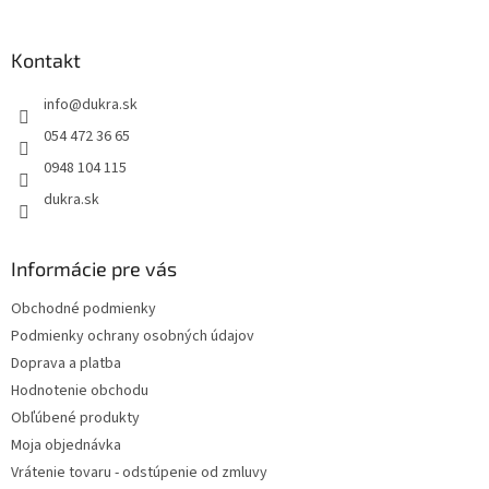
á
p
ä
Kontakt
t
info
@
dukra.sk
i
e
054 472 36 65
0948 104 115
dukra.sk
Informácie pre vás
Obchodné podmienky
Podmienky ochrany osobných údajov
Doprava a platba
Hodnotenie obchodu
Obľúbené produkty
Moja objednávka
Vrátenie tovaru - odstúpenie od zmluvy