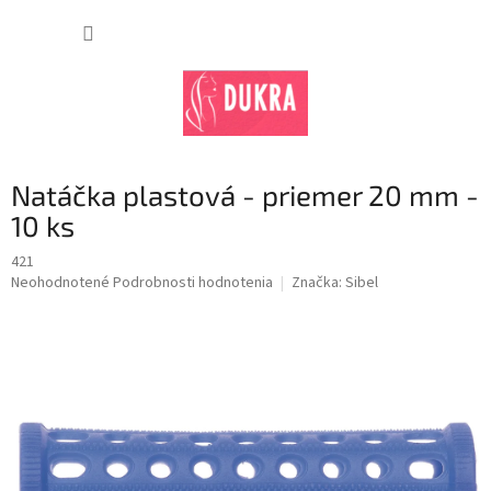
Prejsť
na
NÁKUP
obsah
KOŠÍK
Natáčka plastová - priemer 20 mm -
10 ks
421
Priemerné
Neohodnotené
Podrobnosti hodnotenia
Značka:
Sibel
hodnotenie
produktu
je
0,0
z
5
hviezdičiek.