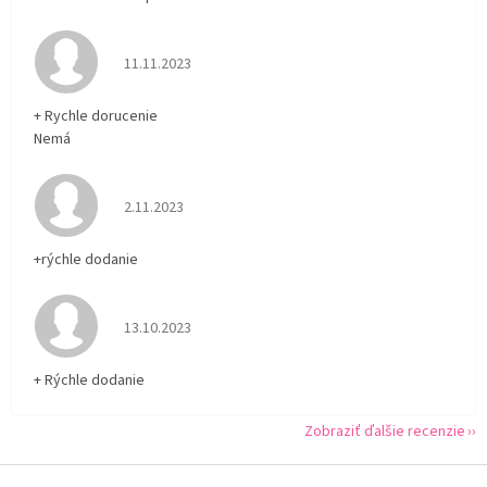
Hodnotenie obchodu je 5 z 5 hviezdičiek.
11.11.2023
+ Rychle dorucenie
Nemá
Hodnotenie obchodu je 5 z 5 hviezdičiek.
2.11.2023
+rýchle dodanie
Hodnotenie obchodu je 5 z 5 hviezdičiek.
13.10.2023
+ Rýchle dodanie
Zobraziť ďalšie recenzie
Z