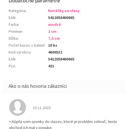
Dodatočné parametre
Kategória
:
Natáčky na vlasy
EAN
:
5412058400865
Farba
:
modrá
Priemer
:
2 cm
Dĺžka
:
7,5 cm
Počet kusov v balení
:
10 ks
Kód výrobcu
:
4600532
EAN
:
5412058400865
PLU
:
421
Hodnotenie obchodu je 5 z 5 hviezdičiek.
15.11.2023
+ Kúpila som sponky do vlasov, ktoré je problém zohnať, tento
obchod ich mal v ponuke.