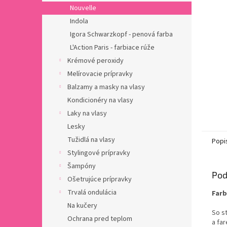
Nouvelle
Indola
Igora Schwarzkopf - penová farba
L'Action Paris - farbiace rúže
Krémové peroxidy
Melírovacie prípravky
Balzamy a masky na vlasy
Kondicionéry na vlasy
Laky na vlasy
Lesky
Tužidlá na vlasy
Popi
Stylingové prípravky
Šampóny
Pod
Ošetrujúce prípravky
Trvalá ondulácia
Farb
Na kučery
So st
Ochrana pred teplom
a far