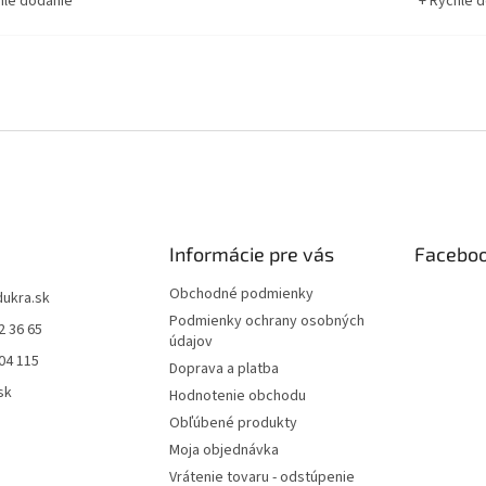
hle dodanie
+ Rýchle 
Informácie pre vás
Facebo
Obchodné podmienky
dukra.sk
Podmienky ochrany osobných
2 36 65
údajov
04 115
Doprava a platba
sk
Hodnotenie obchodu
Obľúbené produkty
Moja objednávka
Vrátenie tovaru - odstúpenie