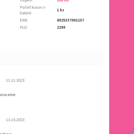
Objem
:
100 ml
Počet kusov v
1 ks
balení
:
EAN
:
8025337001157
PLU
:
2299
Hodnotenie obchodu je 5 z 5 hviezdičiek.
11.11.2023
dorucenie
Hodnotenie obchodu je 5 z 5 hviezdičiek.
13.10.2023