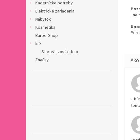
Kadernícke potreby
Poz
Elektrické zariadenia
- na
Nábytok
Upoz
Kozmetika
Perox
BarberShop
Iné
Starostlivosť o telo
Značky
+ Kú
tent