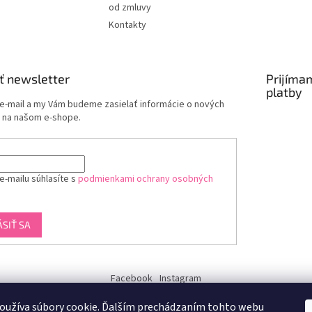
od zmluvy
Kontakty
ť newsletter
Prijíma
platby
 e-mail a my Vám budeme zasielať informácie o nových
 na našom e-shope.
e-mailu súhlasíte s
podmienkami ochrany osobných
ÁSIŤ SA
Facebook
Instagram
dukra-white
oužíva súbory cookie. Ďalším prechádzaním tohto webu