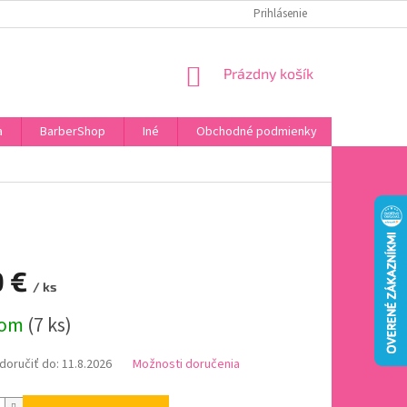
DOPRAVA A PLATBA
HODNOTENIE OBCHODU
Prihlásenie
OBĽÚBENÉ PRODU
NÁKUPNÝ
Prázdny košík
KOŠÍK
a
BarberShop
Iné
Obchodné podmienky
Vrátenie 
0 €
/ ks
ová
dom
(7 ks)
oručiť do:
11.8.2026
Možnosti doručenia