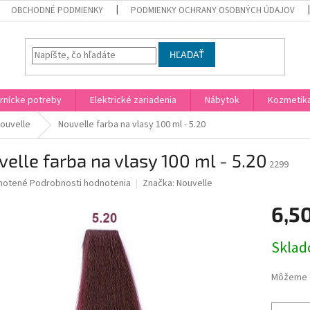
OBCHODNÉ PODMIENKY
PODMIENKY OCHRANY OSOBNÝCH ÚDAJOV
HĽADAŤ
rnícke potreby
Elektrické zariadenia
Nábytok
Kozmetik
ouvelle
Nouvelle farba na vlasy 100 ml - 5.20
elle farba na vlasy 100 ml - 5.20
2299
né
notené
Podrobnosti hodnotenia
Značka:
Nouvelle
nie
6,5
u
Jednotk
Skla
cena:
iek.
Môžeme d