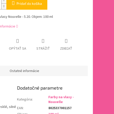
Pridať do košíka
vlasy Nouvelle - 5.20. Objem: 100 ml
informácie
OPÝTAŤ SA
STRÁŽIŤ
ZDIEĽAŤ
Ostatné informácie
Dodatočné parametre
Farby na vlasy -
Kategória
:
Nouvelle
sklé, silné
EAN
:
8025337001157