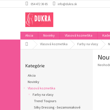
Prejsť
054 472 36 65
info@dukra.sk
na
obsah
Akcia
Novinky
Vlasová kozmetika
Kade
Domov
Vlasová kozmetika
Farby na vlasy
N
B
Nouv
o
Preskočiť
č
Priemer
Neohod
Kategórie
kategórie
n
hodnote
ý
produkt
Akcia
p
je
Novinky
0,0
a
z
Vlasová kozmetika
n
5
e
Farby na vlasy
hviezdič
l
Trend Toujours
Silky Dressing - bezamoniakové