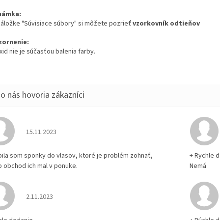
námka:
 záložke "Súvisiace súbory" si môžete pozrieť
vzorkovník odtieňov
ornenie:
id nie je súčasťou balenia farby.
Hodnotenie obchodu je 5 z 5 hviezdičiek.
15.11.2023
pila som sponky do vlasov, ktoré je problém zohnať,
+ Rychle 
o obchod ich mal v ponuke.
Nemá
Hodnotenie obchodu je 5 z 5 hviezdičiek.
2.11.2023