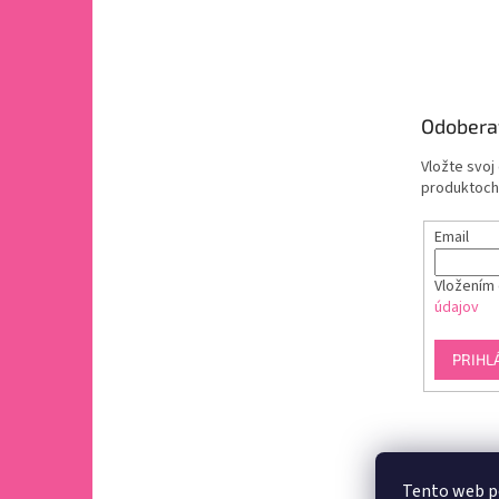
Odobera
Vložte svoj
produktoch
Email
Vložením 
údajov
PRIHL
Tento web p