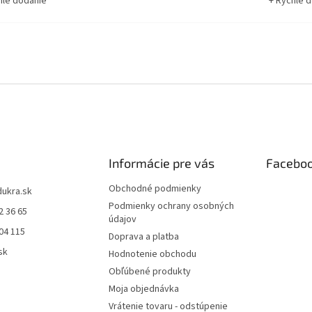
hle dodanie
+ Rýchle 
Informácie pre vás
Facebo
Obchodné podmienky
dukra.sk
Podmienky ochrany osobných
2 36 65
údajov
04 115
Doprava a platba
sk
Hodnotenie obchodu
Obľúbené produkty
Moja objednávka
Vrátenie tovaru - odstúpenie