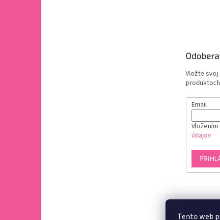
Odobera
Vložte svoj
produktoch
Email
Vložením 
údajov
PRIHL
Tento web p