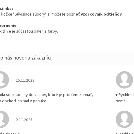
námka:
 záložke "Súvisiace súbory" si môžete pozrieť
vzorkovník odtieňov
ornenie:
id nie je súčasťou balenia farby.
Hodnotenie obchodu je 5 z 5 hviezdičiek.
15.11.2023
pila som sponky do vlasov, ktoré je problém zohnať,
+ Rychle 
o obchod ich mal v ponuke.
Nemá
Hodnotenie obchodu je 5 z 5 hviezdičiek.
2.11.2023