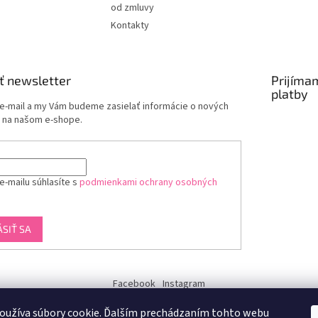
od zmluvy
Kontakty
ť newsletter
Prijíma
platby
 e-mail a my Vám budeme zasielať informácie o nových
 na našom e-shope.
e-mailu súhlasíte s
podmienkami ochrany osobných
ÁSIŤ SA
Facebook
Instagram
dukra-white
oužíva súbory cookie. Ďalším prechádzaním tohto webu