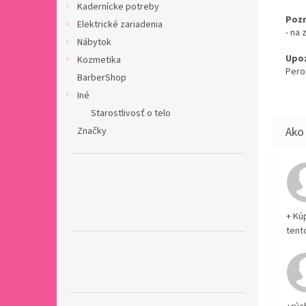
Kadernícke potreby
Poz
Elektrické zariadenia
- na
Nábytok
Upoz
Kozmetika
Perox
BarberShop
Iné
Starostlivosť o telo
Značky
+ Kú
tent