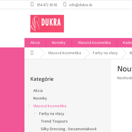
Prejsť
054 472 36 65
info@dukra.sk
na
obsah
Akcia
Novinky
Vlasová kozmetika
Kade
Domov
Vlasová kozmetika
Farby na vlasy
N
B
Nouv
o
Preskočiť
č
Priemer
Neohod
Kategórie
kategórie
n
hodnote
ý
produkt
Akcia
p
je
Novinky
0,0
a
z
Vlasová kozmetika
n
5
e
Farby na vlasy
hviezdič
l
Trend Toujours
Silky Dressing - bezamoniakové