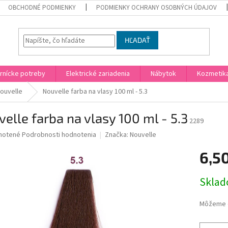
OBCHODNÉ PODMIENKY
PODMIENKY OCHRANY OSOBNÝCH ÚDAJOV
HĽADAŤ
rnícke potreby
Elektrické zariadenia
Nábytok
Kozmetik
ouvelle
Nouvelle farba na vlasy 100 ml - 5.3
elle farba na vlasy 100 ml - 5.3
2289
né
notené
Podrobnosti hodnotenia
Značka:
Nouvelle
nie
6,5
u
Jednotk
Skla
cena:
iek.
Môžeme d