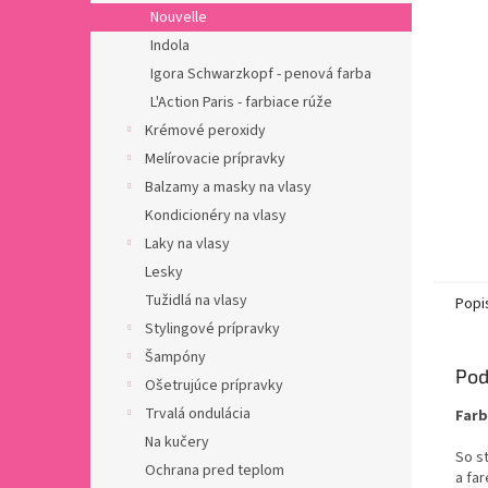
Nouvelle
Indola
Igora Schwarzkopf - penová farba
L'Action Paris - farbiace rúže
Krémové peroxidy
Melírovacie prípravky
Balzamy a masky na vlasy
Kondicionéry na vlasy
Laky na vlasy
Lesky
Tužidlá na vlasy
Popi
Stylingové prípravky
Šampóny
Pod
Ošetrujúce prípravky
Trvalá ondulácia
Farb
Na kučery
So st
Ochrana pred teplom
a far