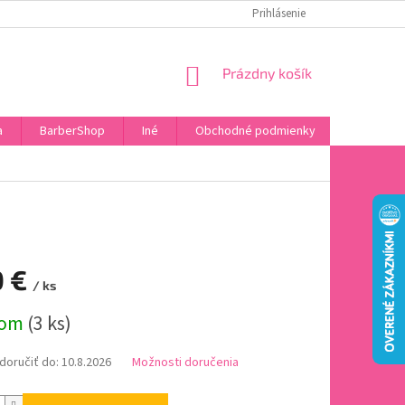
DOPRAVA A PLATBA
HODNOTENIE OBCHODU
Prihlásenie
OBĽÚBENÉ PRODU
NÁKUPNÝ
Prázdny košík
KOŠÍK
a
BarberShop
Iné
Obchodné podmienky
Vrátenie 
0 €
/ ks
ová
dom
(3 ks)
oručiť do:
10.8.2026
Možnosti doručenia