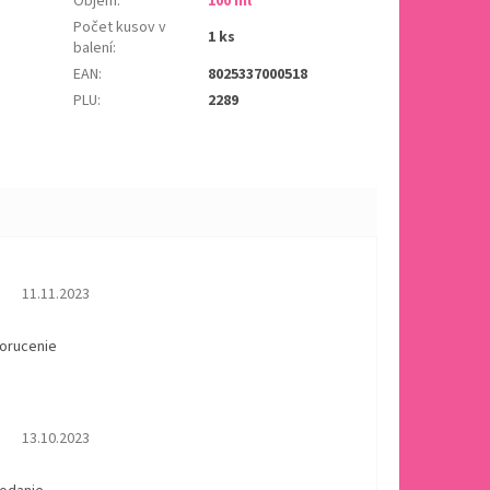
Objem
:
100 ml
Počet kusov v
1 ks
balení
:
EAN
:
8025337000518
PLU
:
2289
Hodnotenie obchodu je 5 z 5 hviezdičiek.
11.11.2023
dorucenie
Hodnotenie obchodu je 5 z 5 hviezdičiek.
13.10.2023