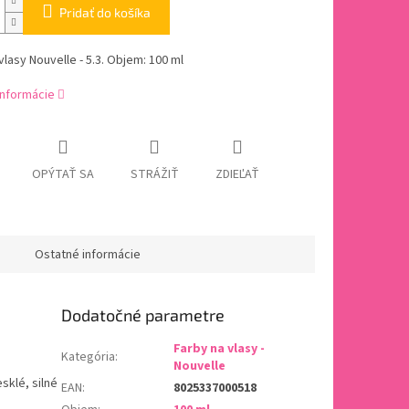
Pridať do košíka
vlasy Nouvelle - 5.3. Objem: 100 ml
informácie
OPÝTAŤ SA
STRÁŽIŤ
ZDIEĽAŤ
Ostatné informácie
Dodatočné parametre
Farby na vlasy -
Kategória
:
Nouvelle
sklé, silné
EAN
:
8025337000518