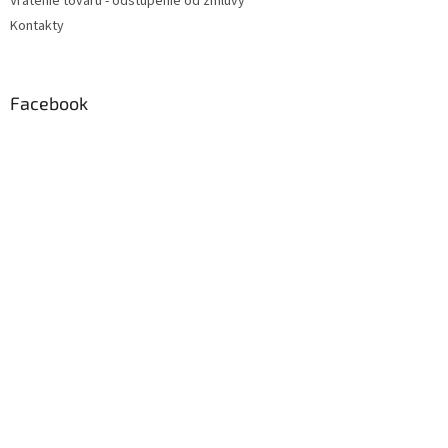
Vrátenie tovaru - odstúpenie od zmluvy
Kontakty
Facebook