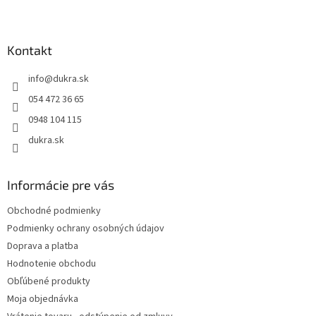
Z
á
p
ä
Kontakt
t
info
@
dukra.sk
i
e
054 472 36 65
0948 104 115
dukra.sk
Informácie pre vás
Obchodné podmienky
Podmienky ochrany osobných údajov
Doprava a platba
Hodnotenie obchodu
Obľúbené produkty
Moja objednávka