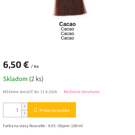
6,50 €
/ ks
Jednotková
Skladom
(2 ks)
cena:
Môžeme doručiť do:
11.8.2026
Možnosti doručenia
Pridať do košíka
Farba na vlasy Nouvelle - 6.53. Objem: 100 ml