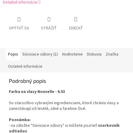
Detailné informácie
OPÝTAŤ SA
STRÁŽIŤ
ZDIEĽAŤ
Popis
Súvisiace súbory (1)
Hodnotenie
Diskusia
Značka
Ostatné informácie
Podrobný popis
Farba na vlasy Nouvelle - 6.53
So starostlivo vybranými ingredienciami, ktoré chránia vlasy a
zanechávajú ich lesklé, silné a farebne živé.
Poznámka:
- na záložke "Súvisiace súbory" si môžete pozrieť
vzorkovník
odtieňov