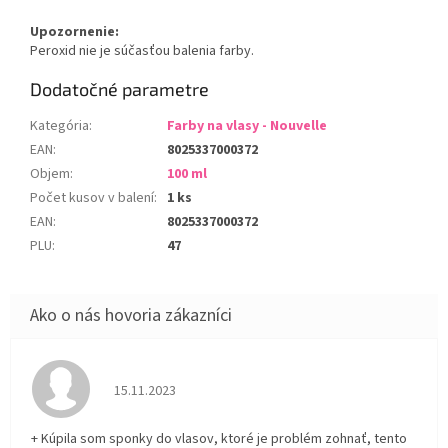
Upozornenie:
Peroxid nie je súčasťou balenia farby.
Dodatočné parametre
Kategória
:
Farby na vlasy - Nouvelle
EAN
:
8025337000372
Objem
:
100 ml
Počet kusov v balení
:
1 ks
EAN
:
8025337000372
PLU
:
47
Hodnotenie obchodu je 5 z 5 hviezdičiek.
15.11.2023
+ Kúpila som sponky do vlasov, ktoré je problém zohnať, tento