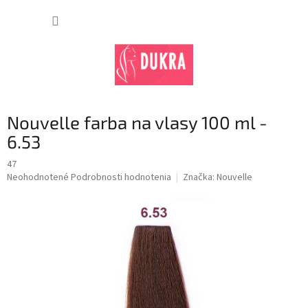
Prejsť
na
NÁKUP
obsah
KOŠÍK
Nouvelle farba na vlasy 100 ml -
6.53
47
Priemerné
Neohodnotené
Podrobnosti hodnotenia
Značka:
Nouvelle
hodnotenie
produktu
je
0,0
z
5
hviezdičiek.