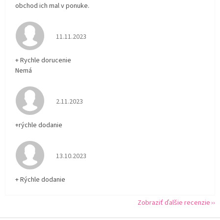
obchod ich mal v ponuke.
Hodnotenie obchodu je 5 z 5 hviezdičiek.
11.11.2023
+ Rychle dorucenie
Nemá
Hodnotenie obchodu je 5 z 5 hviezdičiek.
2.11.2023
+rýchle dodanie
Hodnotenie obchodu je 5 z 5 hviezdičiek.
13.10.2023
+ Rýchle dodanie
Zobraziť ďalšie recenzie