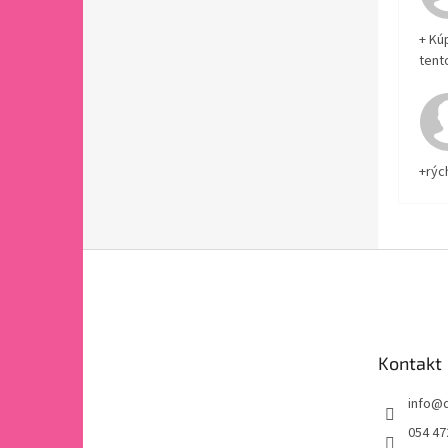
+ Kú
tent
+rýc
Z
á
p
ä
t
Kontakt
i
e
info
@
054 47