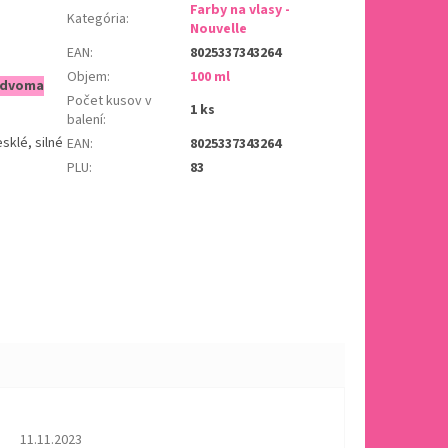
Farby na vlasy -
Kategória
:
Nouvelle
EAN
:
8025337343264
Objem
:
100 ml
s dvoma
Počet kusov v
1 ks
balení
:
sklé, silné
EAN
:
8025337343264
PLU
:
83
Hodnotenie obchodu je 5 z 5 hviezdičiek.
11.11.2023