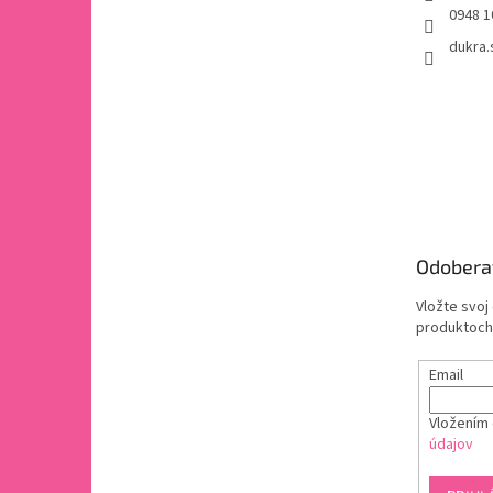
0948 1
dukra.
Odobera
Vložte svoj
produktoch
Email
Vložením 
údajov