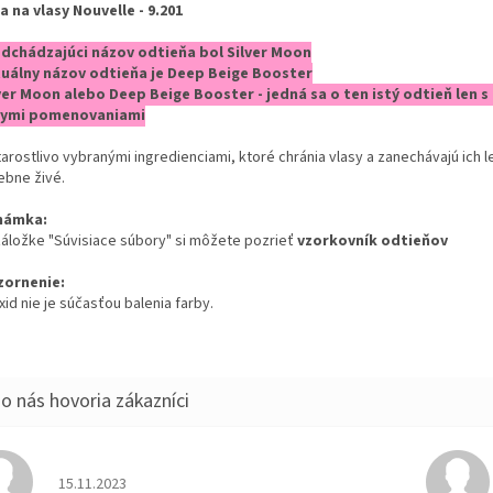
a na vlasy Nouvelle - 9.201
edchádzajúci názov odtieňa bol Silver Moon
tuálny názov odtieňa je Deep Beige Booster
lver Moon alebo Deep Beige Booster - jedná sa o ten istý odtieň len 
nymi pomenovaniami
arostlivo vybranými ingredienciami, ktoré chránia vlasy a zanechávajú ich le
ebne živé.
námka:
 záložke "Súvisiace súbory" si môžete pozrieť
vzorkovník odtieňov
ornenie:
id nie je súčasťou balenia farby.
Hodnotenie obchodu je 5 z 5 hviezdičiek.
15.11.2023