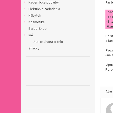
Farb
Kadernícke potreby
Elektrické zariadenia
- pr
Nábytok
- ak
- Si
Kozmetika
rôz
BarberShop
Iné
So st
a far
Starostlivosť o telo
Značky
Poz
- na
Upoz
Perox