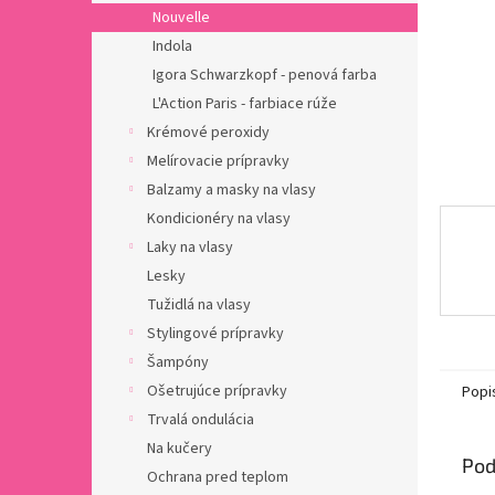
Nouvelle
Indola
Igora Schwarzkopf - penová farba
L'Action Paris - farbiace rúže
Krémové peroxidy
Melírovacie prípravky
Balzamy a masky na vlasy
Kondicionéry na vlasy
Laky na vlasy
Lesky
Tužidlá na vlasy
Stylingové prípravky
Šampóny
Ošetrujúce prípravky
Popi
Trvalá ondulácia
Na kučery
Pod
Ochrana pred teplom