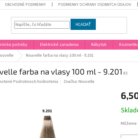
OBCHODNÉ PODMIENKY
PODMIENKY OCHRANY OSOBNÝCH ÚDAJOV
HĽADAŤ
rnícke potreby
Elektrické zariadenia
Nábytok
Kozmetik
ouvelle
Nouvelle farba na vlasy 100 ml - 9.201
elle farba na vlasy 100 ml - 9.201
83
né
notené
Podrobnosti hodnotenia
Značka:
Nouvelle
nie
6,5
u
Jednotk
Skla
cena:
iek.
Môžeme d