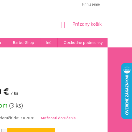
DOPRAVA A PLATBA
HODNOTENIE OBCHODU
Prihlásenie
OBĽÚBENÉ PRODU
NÁKUPNÝ
Prázdny košík
KOŠÍK
a
BarberShop
Iné
Obchodné podmienky
Vrátenie 
0 €
/ ks
ová
dom
(3 ks)
oručiť do:
7.8.2026
Možnosti doručenia