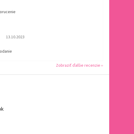
dorucenie
Hodnotenie obchodu je 5 z 5 hviezdičiek.
13.10.2023
dodanie
Zobraziť ďalšie recenzie
ok