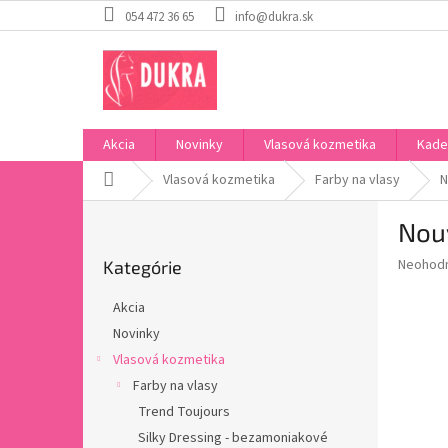
Prejsť
054 472 36 65
info@dukra.sk
na
obsah
Akcia
Novinky
Vlasová kozmetika
Kade
Domov
Vlasová kozmetika
Farby na vlasy
N
B
Nouv
o
Preskočiť
č
Priemer
Neohod
Kategórie
kategórie
n
hodnote
ý
produkt
Akcia
p
je
Novinky
0,0
a
z
Vlasová kozmetika
n
5
e
Farby na vlasy
hviezdič
l
Trend Toujours
Silky Dressing - bezamoniakové