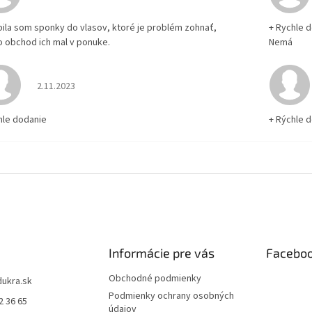
pila som sponky do vlasov, ktoré je problém zohnať,
+ Rychle 
o obchod ich mal v ponuke.
Nemá
Hodnotenie obchodu je 5 z 5 hviezdičiek.
2.11.2023
hle dodanie
+ Rýchle 
Informácie pre vás
Facebo
Obchodné podmienky
dukra.sk
Podmienky ochrany osobných
2 36 65
údajov