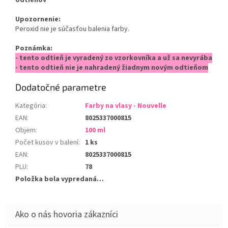
odtieňov
Upozornenie:
Peroxid nie je súčasťou balenia farby.
Poznámka:
- tento odtieň je vyradený zo vzorkovníka a už sa nevyrába
- tento odtieň nie je nahradený žiadnym novým odtieňom
Dodatočné parametre
Kategória
:
Farby na vlasy - Nouvelle
EAN
:
8025337000815
Objem
:
100 ml
Počet kusov v balení
:
1 ks
EAN
:
8025337000815
PLU
:
78
Položka bola vypredaná…