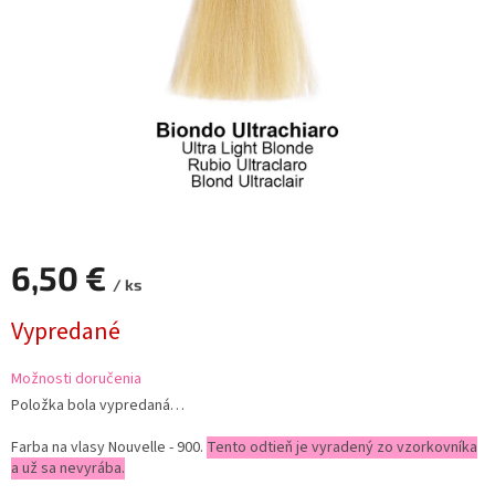
6,50 €
/ ks
Jednotková
Vypredané
cena:
Možnosti doručenia
Položka bola vypredaná…
Farba na vlasy Nouvelle - 900.
Tento odtieň je vyradený zo vzorkovníka
a už sa nevyrába.