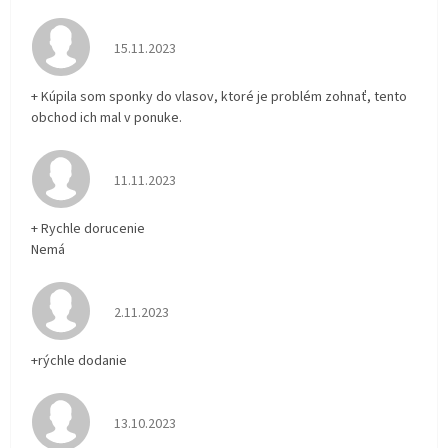
Hodnotenie obchodu je 5 z 5 hviezdičiek.
15.11.2023
+ Kúpila som sponky do vlasov, ktoré je problém zohnať, tento
obchod ich mal v ponuke.
Hodnotenie obchodu je 5 z 5 hviezdičiek.
11.11.2023
+ Rychle dorucenie
Nemá
Hodnotenie obchodu je 5 z 5 hviezdičiek.
2.11.2023
+rýchle dodanie
Hodnotenie obchodu je 5 z 5 hviezdičiek.
13.10.2023