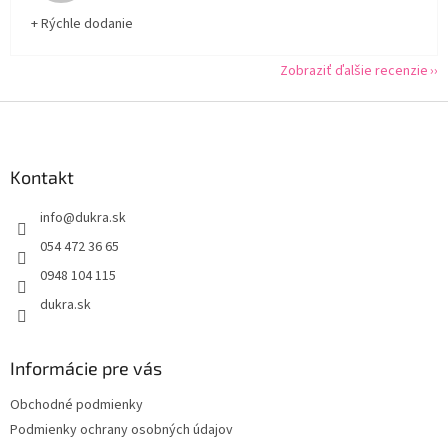
+ Rýchle dodanie
Zobraziť ďalšie recenzie
Z
á
p
ä
Kontakt
t
info
@
dukra.sk
i
e
054 472 36 65
0948 104 115
dukra.sk
Informácie pre vás
Obchodné podmienky
Podmienky ochrany osobných údajov