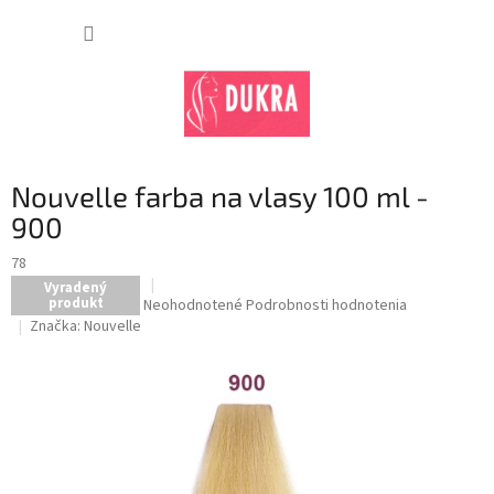
Prejsť
na
NÁKUP
obsah
KOŠÍK
Nouvelle farba na vlasy 100 ml -
900
78
Vyradený
produkt
Priemerné
Neohodnotené
Podrobnosti hodnotenia
hodnotenie
Značka:
Nouvelle
produktu
je
0,0
z
5
hviezdičiek.