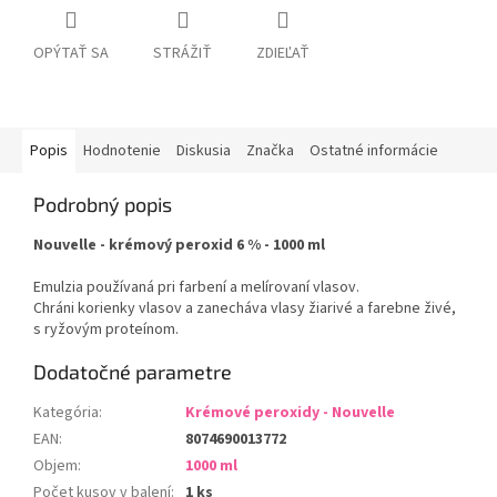
OPÝTAŤ SA
STRÁŽIŤ
ZDIEĽAŤ
Popis
Hodnotenie
Diskusia
Značka
Ostatné informácie
Podrobný popis
Nouvelle - krémový peroxid 6 % - 1000 ml
Emulzia používaná pri farbení a melírovaní vlasov.
Chráni korienky vlasov a zanecháva vlasy žiarivé a farebne živé,
s ryžovým proteínom.
Dodatočné parametre
Kategória
:
Krémové peroxidy - Nouvelle
EAN
:
8074690013772
Objem
:
1000 ml
Počet kusov v balení
:
1 ks