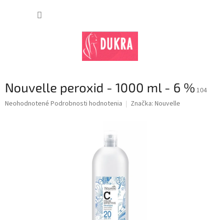
Prejsť
na
NÁKUP
obsah
KOŠÍK
Nouvelle peroxid - 1000 ml - 6 %
104
Priemerné
Neohodnotené
Podrobnosti hodnotenia
Značka:
Nouvelle
hodnotenie
produktu
je
0,0
z
5
hviezdičiek.