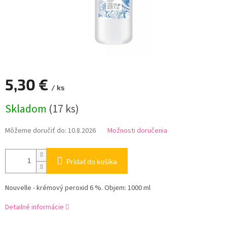
5,30 €
/ ks
Jednotková
Skladom
(17 ks)
cena:
Môžeme doručiť do:
10.8.2026
Možnosti doručenia
Pridať do košíka
Nouvelle - krémový peroxid 6 %. Objem: 1000 ml
Detailné informácie