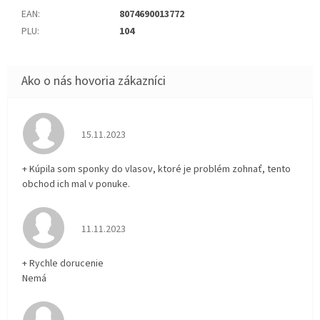
EAN
:
8074690013772
PLU
:
104
Hodnotenie obchodu je 5 z 5 hviezdičiek.
15.11.2023
+ Kúpila som sponky do vlasov, ktoré je problém zohnať, tento
obchod ich mal v ponuke.
Hodnotenie obchodu je 5 z 5 hviezdičiek.
11.11.2023
+ Rychle dorucenie
Nemá
Hodnotenie obchodu je 5 z 5 hviezdičiek.