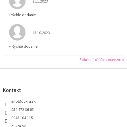
2.11.2023
+rýchle dodanie
Hodnotenie obchodu je 5 z 5 hviezdičiek.
13.10.2023
+ Rýchle dodanie
Zobraziť ďalšie recenzie
Z
á
p
ä
Kontakt
t
info
@
dukra.sk
i
e
054 472 36 65
0948 104 115
dukra.sk