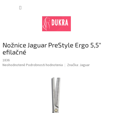
Prejsť
na
NÁKUP
obsah
KOŠÍK
Nožnice Jaguar PreStyle Ergo 5,5"
efilačné
1836
Priemerné
Neohodnotené
Podrobnosti hodnotenia
Značka:
Jaguar
hodnotenie
produktu
je
0,0
z
5
hviezdičiek.