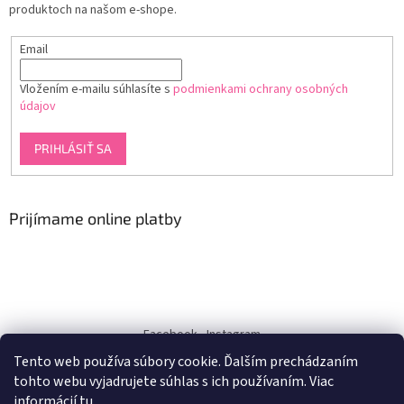
produktoch na našom e-shope.
Email
Vložením e-mailu súhlasíte s
podmienkami ochrany osobných
údajov
PRIHLÁSIŤ SA
Prijímame online platby
Facebook
Instagram
Tento web používa súbory cookie. Ďalším prechádzaním
dukra-white
tohto webu vyjadrujete súhlas s ich používaním. Viac
informácií
tu
.