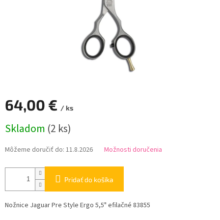
64,00 €
/ ks
Jednotková
Skladom
(2 ks)
cena:
Môžeme doručiť do:
11.8.2026
Možnosti doručenia
Pridať do košíka
Nožnice Jaguar Pre Style Ergo 5,5" efilačné 83855