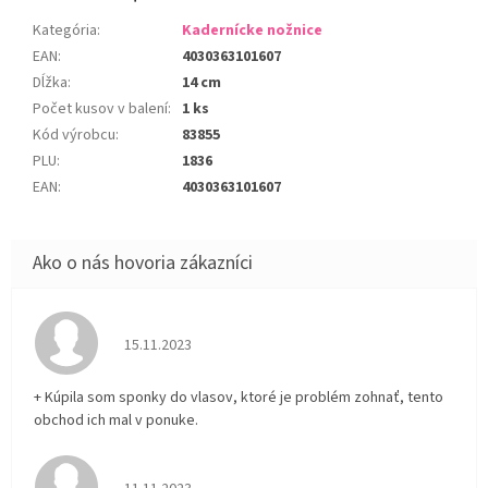
Kategória
:
Kadernícke nožnice
EAN
:
4030363101607
Dĺžka
:
14 cm
Počet kusov v balení
:
1 ks
Kód výrobcu
:
83855
PLU
:
1836
EAN
:
4030363101607
Hodnotenie obchodu je 5 z 5 hviezdičiek.
15.11.2023
+ Kúpila som sponky do vlasov, ktoré je problém zohnať, tento
obchod ich mal v ponuke.
Hodnotenie obchodu je 5 z 5 hviezdičiek.