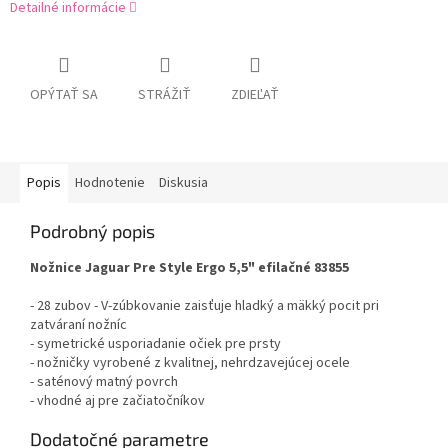
Detailné informácie
OPÝTAŤ SA
STRÁŽIŤ
ZDIEĽAŤ
Popis
Hodnotenie
Diskusia
Podrobný popis
Nožnice Jaguar Pre Style Ergo 5,5" efilačné 83855
- 28 zubov - V-zúbkovanie zaisťuje hladký a mäkký pocit pri
zatváraní nožníc
- symetrické usporiadanie očiek pre prsty
- nožničky vyrobené z kvalitnej, nehrdzavejúcej ocele
- saténový matný povrch
- vhodné aj pre začiatočníkov
Dodatočné parametre