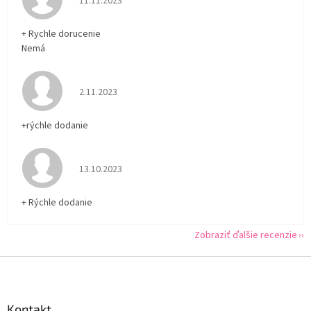
11.11.2023
+ Rychle dorucenie
Nemá
Hodnotenie obchodu je 5 z 5 hviezdičiek.
2.11.2023
+rýchle dodanie
Hodnotenie obchodu je 5 z 5 hviezdičiek.
13.10.2023
+ Rýchle dodanie
Zobraziť ďalšie recenzie
Z
á
p
ä
Kontakt