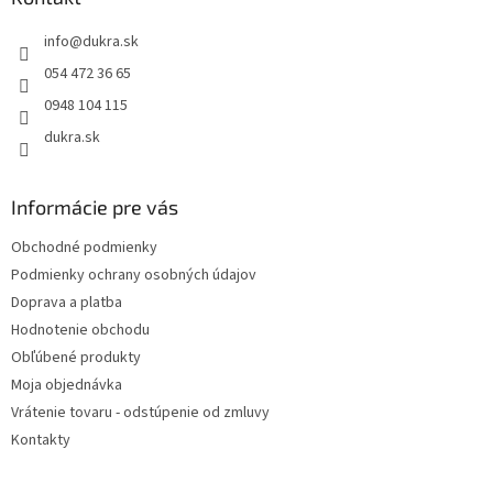
t
info
@
dukra.sk
i
e
054 472 36 65
0948 104 115
dukra.sk
Informácie pre vás
Obchodné podmienky
Podmienky ochrany osobných údajov
Doprava a platba
Hodnotenie obchodu
Obľúbené produkty
Moja objednávka
Vrátenie tovaru - odstúpenie od zmluvy
Kontakty