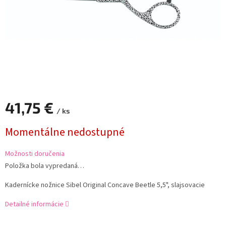
41,75 €
/ ks
Jednotková
Momentálne nedostupné
cena:
Možnosti doručenia
Položka bola vypredaná…
Kadernícke nožnice Sibel Original Concave Beetle 5,5", slajsovacie
Detailné informácie