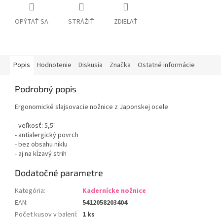
OPÝTAŤ SA
STRÁŽIŤ
ZDIEĽAŤ
Popis
Hodnotenie
Diskusia
Značka
Ostatné informácie
Podrobný popis
Ergonomické slajsovacie nožnice z Japonskej ocele
- veľkosť: 5,5"
- antialergický povrch
​- bez obsahu niklu
- aj na kĺzavý strih
Dodatočné parametre
Kategória
:
Kadernícke nožnice
EAN
:
5412058203404
Počet kusov v balení
:
1 ks