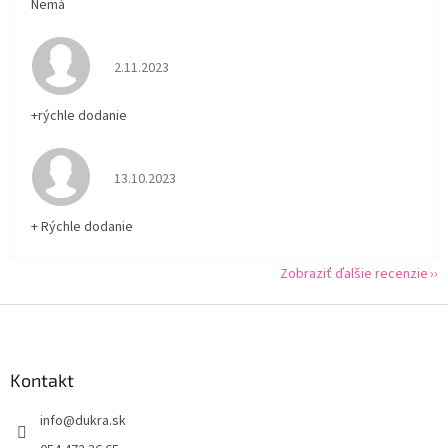
Nemá
Hodnotenie obchodu je 5 z 5 hviezdičiek.
2.11.2023
+rýchle dodanie
Hodnotenie obchodu je 5 z 5 hviezdičiek.
13.10.2023
+ Rýchle dodanie
Zobraziť ďalšie recenzie
Z
á
p
ä
Kontakt
t
info
@
dukra.sk
i
e