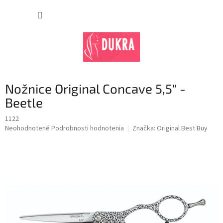
Prejsť
na
NÁKUP
obsah
KOŠÍK
Nožnice Original Concave 5,5" -
Beetle
1122
Priemerné
Neohodnotené
Podrobnosti hodnotenia
Značka:
Original Best Buy
hodnotenie
produktu
je
0,0
z
5
hviezdičiek.