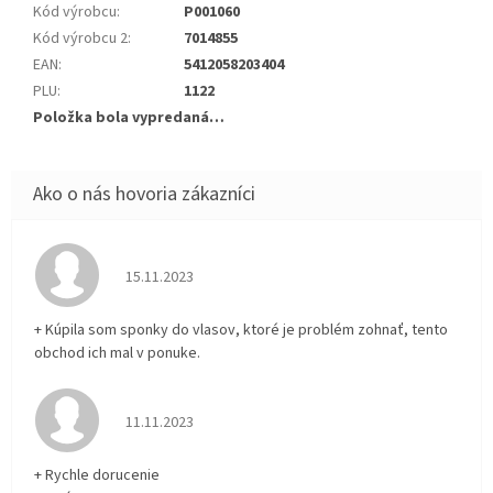
Kód výrobcu
:
P001060
Kód výrobcu 2
:
7014855
EAN
:
5412058203404
PLU
:
1122
Položka bola vypredaná…
Hodnotenie obchodu je 5 z 5 hviezdičiek.
15.11.2023
+ Kúpila som sponky do vlasov, ktoré je problém zohnať, tento
obchod ich mal v ponuke.
Hodnotenie obchodu je 5 z 5 hviezdičiek.
11.11.2023
+ Rychle dorucenie