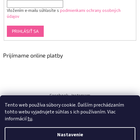
Vložením e-mailu súhlasíte s
podmienkami ochrany osobných
údajov
PRIHLÁSIŤ SA
Prijímame online platby
Facebook
Instagram
Tento web používa súbory cookie. Ďalším prechádzaním
dukra-white
tohto webu vyjadrujete súhlas s ich používaním. Viac
informácií
tu
.
Nastavenie
Vytvoril Shoptet