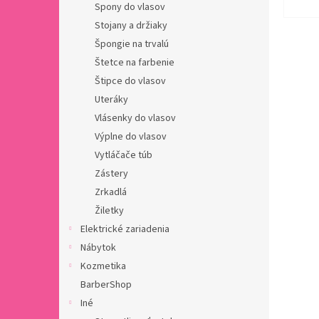
Spony do vlasov
Stojany a držiaky
Špongie na trvalú
Štetce na farbenie
Štipce do vlasov
Uteráky
Vlásenky do vlasov
Výplne do vlasov
Vytláčače túb
Zástery
Zrkadlá
Žiletky
Elektrické zariadenia
Nábytok
Kozmetika
BarberShop
Iné