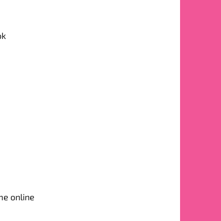
ok
me online