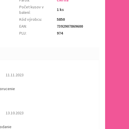
Farba
:
čierna
Počet kusov v
1 ks
balení
:
Kód výrobcu
:
5850
EAN
:
7392907869600
PLU
:
974
Hodnotenie obchodu je 5 z 5 hviezdičiek.
11.11.2023
dorucenie
Hodnotenie obchodu je 5 z 5 hviezdičiek.
13.10.2023
dodanie