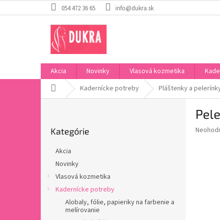
Prejsť
054 472 36 65
info@dukra.sk
na
obsah
Akcia
Novinky
Vlasová kozmetika
Kade
Domov
Kadernícke potreby
Pláštenky a pelerínk
B
Pele
o
Preskočiť
č
Priemer
Neohod
Kategórie
kategórie
n
hodnote
ý
produkt
Akcia
p
je
Novinky
0,0
a
z
Vlasová kozmetika
n
5
e
Kadernícke potreby
hviezdič
l
Alobaly, fólie, papieriky na farbenie a
melírovanie