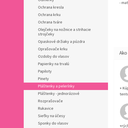
Odmerky
- mat
Ochrana kresla
Ochrana krku
Ochrana tváre
Olejčeky na nožnice a strihacie
strojčeky
Opaskové držiaky a púzdra
Oprašovače krku
Ozdoby do vlasov
Papieriky na trvalú
Papiloty
Pinety
Pláštenky a pelerínky
+ Kú
Pláštenky - jednorázové
tent
Rozprašovače
Rukavice
Sieťky na účesy
Sponky do vlasov
+rýc