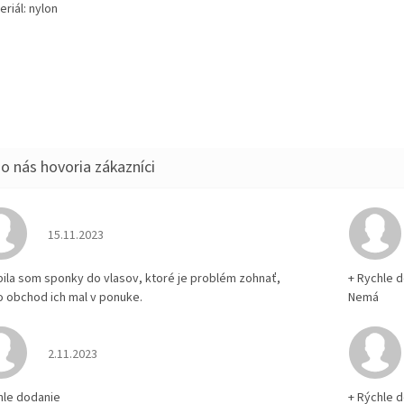
eriál: nylon
Hodnotenie obchodu je 5 z 5 hviezdičiek.
15.11.2023
pila som sponky do vlasov, ktoré je problém zohnať,
+ Rychle 
o obchod ich mal v ponuke.
Nemá
Hodnotenie obchodu je 5 z 5 hviezdičiek.
2.11.2023
hle dodanie
+ Rýchle 