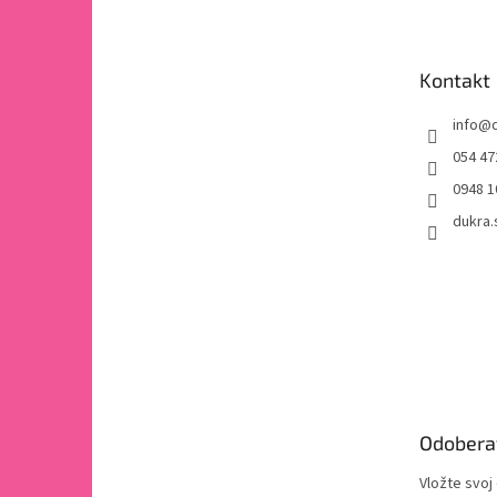
p
ä
t
Kontakt
i
e
info
@
054 47
0948 1
dukra.
Odobera
Vložte svoj