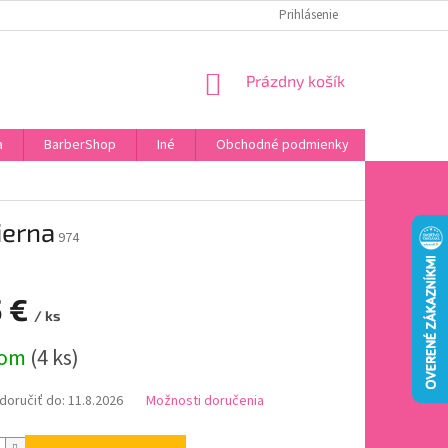
DOPRAVA A PLATBA
HODNOTENIE OBCHODU
Prihlásenie
OBĽÚBENÉ PRODU
NÁKUPNÝ
Prázdny košík
KOŠÍK
a
BarberShop
Iné
Obchodné podmienky
Vrátenie 
ierna
974
5 €
/ ks
ová
dom
(4 ks)
oručiť do:
11.8.2026
Možnosti doručenia