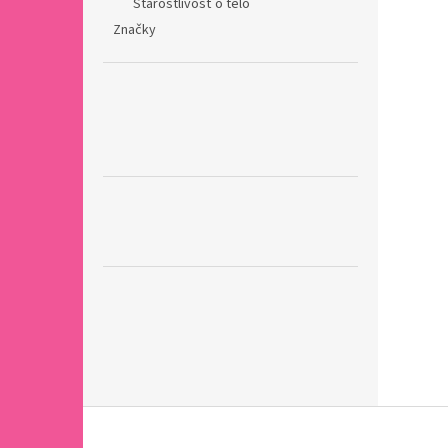
Starostlivosť o telo
Značky
Z
á