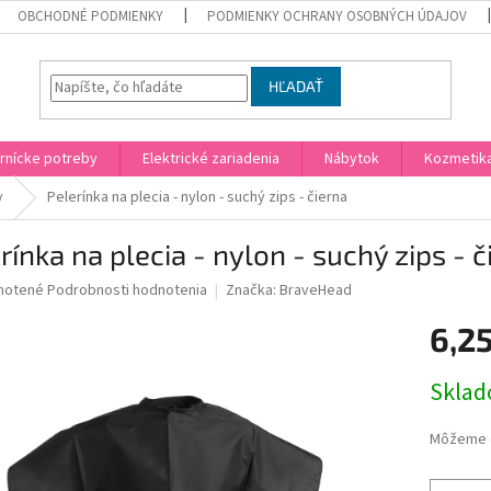
OBCHODNÉ PODMIENKY
PODMIENKY OCHRANY OSOBNÝCH ÚDAJOV
HĽADAŤ
rnícke potreby
Elektrické zariadenia
Nábytok
Kozmetik
y
Pelerínka na plecia - nylon - suchý zips - čierna
rínka na plecia - nylon - suchý zips - č
né
notené
Podrobnosti hodnotenia
Značka:
BraveHead
nie
6,2
u
Jednotk
Skla
cena:
iek.
Môžeme d