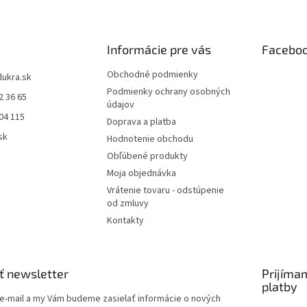
Informácie pre vás
Facebo
Obchodné podmienky
dukra.sk
Podmienky ochrany osobných
2 36 65
údajov
04 115
Doprava a platba
sk
Hodnotenie obchodu
Obľúbené produkty
Moja objednávka
Vrátenie tovaru - odstúpenie
od zmluvy
Kontakty
ť newsletter
Prijíma
platby
 e-mail a my Vám budeme zasielať informácie o nových