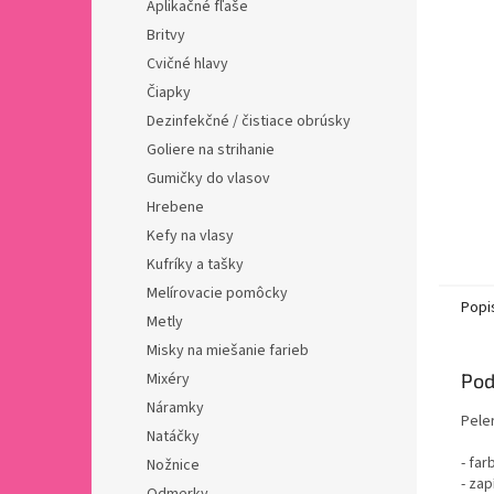
Aplikačné fľaše
Britvy
Cvičné hlavy
Čiapky
Dezinfekčné / čistiace obrúsky
Goliere na strihanie
Gumičky do vlasov
Hrebene
Kefy na vlasy
Kufríky a tašky
Melírovacie pomôcky
Popi
Metly
Misky na miešanie farieb
Mixéry
Pod
Náramky
Peler
Natáčky
- far
Nožnice
- zap