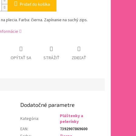
Pridať do košíka
 na plecia. Farba: čierna. Zapínanie na suchý zips.
informácie
OPÝTAŤ SA
STRÁŽIŤ
ZDIEĽAŤ
Dodatočné parametre
Pláštenky a
Kategória
:
pelerínky
EAN
:
7392907869600