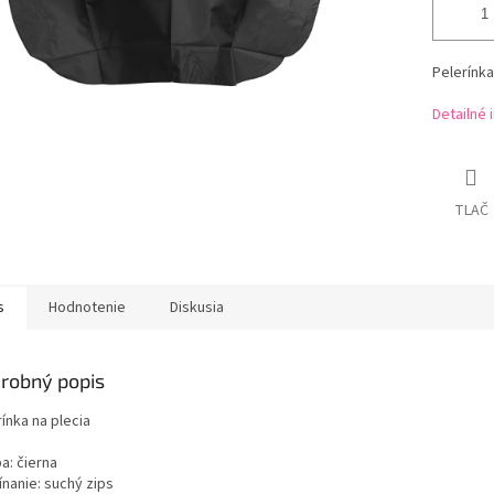
Pelerínka
Detailné 
TLAČ
s
Hodnotenie
Diskusia
robný popis
ínka na plecia
ba: čierna
ínanie: suchý zips