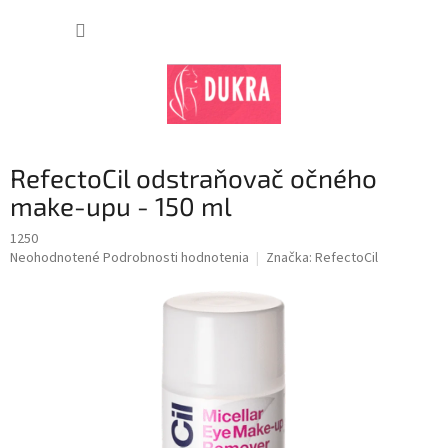
Prejsť
na
NÁKUP
obsah
KOŠÍK
RefectoCil odstraňovač očného
make-upu - 150 ml
1250
Priemerné
Neohodnotené
Podrobnosti hodnotenia
Značka:
RefectoCil
hodnotenie
produktu
je
0,0
z
5
hviezdičiek.