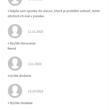
+ Kúpila som sponky do vlasov, ktoré je problém zohnať, tento
obchod ich mal v ponuke.
Hodnotenie obchodu je 5 z 5 hviezdičiek.
11.11.2023
+ Rychle dorucenie
Nemá
Hodnotenie obchodu je 5 z 5 hviezdičiek.
2.11.2023
+rýchle dodanie
Hodnotenie obchodu je 5 z 5 hviezdičiek.
13.10.2023
+ Rýchle dodanie