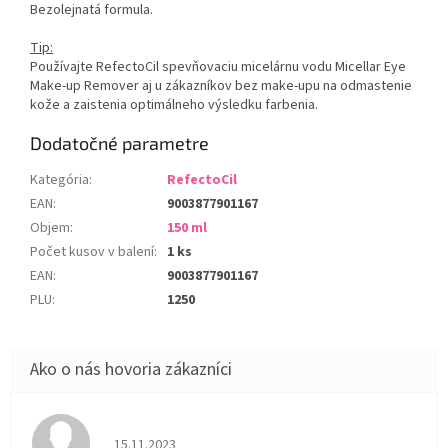
Bezolejnatá formula.
Tip:
Používajte RefectoCil spevňovaciu micelárnu vodu Micellar Eye
Make-up Remover aj u zákazníkov bez make-upu na odmastenie
kože a zaistenia optimálneho výsledku farbenia.
Dodatočné parametre
Kategória
:
RefectoCil
EAN
:
9003877901167
Objem
:
150 ml
Počet kusov v balení
:
1 ks
EAN
:
9003877901167
PLU
:
1250
Hodnotenie obchodu je 5 z 5 hviezdičiek.
15.11.2023