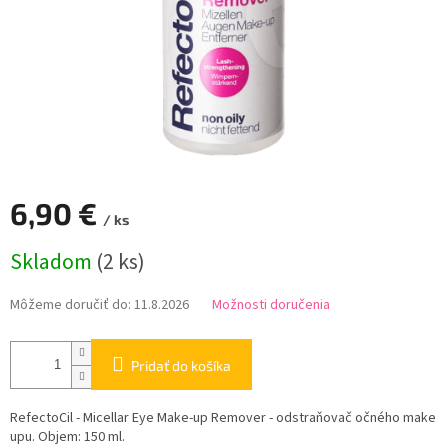
6,90 €
/ ks
Jednotková
Skladom
(2 ks)
cena:
Môžeme doručiť do:
11.8.2026
Možnosti doručenia
Pridať do košíka
RefectoCil - Micellar Eye Make-up Remover - odstraňovač očného make
upu. Objem: 150 ml.