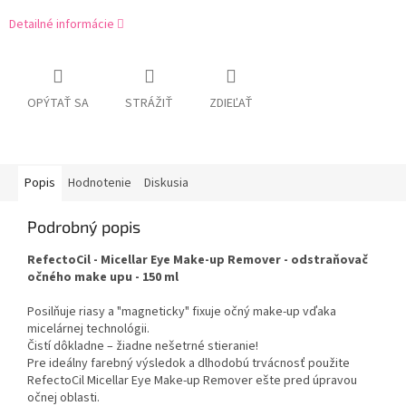
Detailné informácie
OPÝTAŤ SA
STRÁŽIŤ
ZDIEĽAŤ
Popis
Hodnotenie
Diskusia
Podrobný popis
RefectoCil - Micellar Eye Make-up Remover - odstraňovač
očného make upu - 150 ml
Posilňuje riasy a "magneticky" fixuje očný make-up vďaka
micelárnej technológii.
Čistí dôkladne – žiadne nešetrné stieranie!
Pre ideálny farebný výsledok a dlhodobú trvácnosť použite
RefectoCil Micellar Eye Make-up Remover ešte pred úpravou
očnej oblasti.