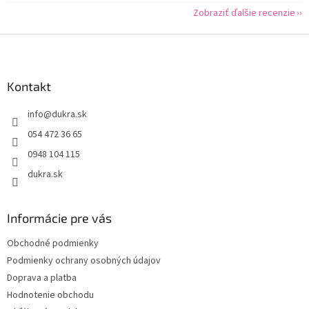
Zobraziť ďalšie recenzie
Z
á
p
ä
Kontakt
t
info
@
dukra.sk
i
e
054 472 36 65
0948 104 115
dukra.sk
Informácie pre vás
Obchodné podmienky
Podmienky ochrany osobných údajov
Doprava a platba
Hodnotenie obchodu