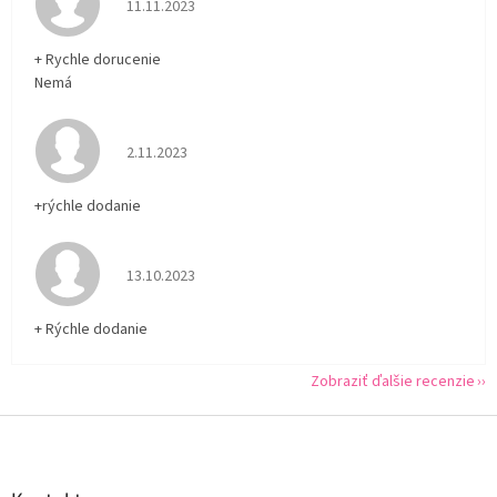
Hodnotenie obchodu je 5 z 5 hviezdičiek.
11.11.2023
+ Rychle dorucenie
Nemá
Hodnotenie obchodu je 5 z 5 hviezdičiek.
2.11.2023
+rýchle dodanie
Hodnotenie obchodu je 5 z 5 hviezdičiek.
13.10.2023
+ Rýchle dodanie
Zobraziť ďalšie recenzie
Z
á
p