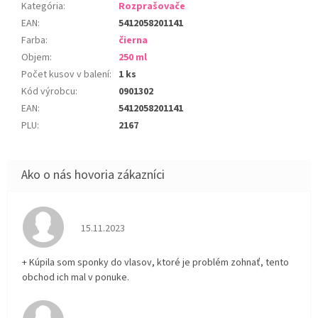
Kategória
:
Rozprašovače
EAN
:
5412058201141
Farba
:
čierna
Objem
:
250 ml
Počet kusov v balení
:
1 ks
Kód výrobcu
:
0901302
EAN
:
5412058201141
PLU
:
2167
Hodnotenie obchodu je 5 z 5 hviezdičiek.
15.11.2023
+ Kúpila som sponky do vlasov, ktoré je problém zohnať, tento
obchod ich mal v ponuke.