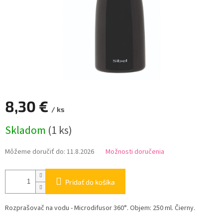
8,30 €
/ ks
Jednotková
Skladom
(1 ks)
cena:
Môžeme doručiť do:
11.8.2026
Možnosti doručenia
Pridať do košíka
Rozprašovač na vodu - Microdifusor 360°. Objem: 250 ml. Čierny.