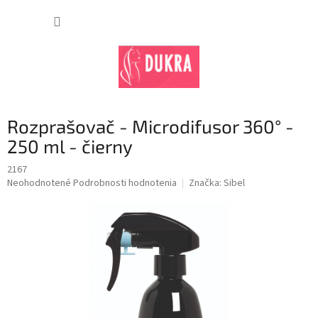
Prejsť
na
NÁKUP
obsah
KOŠÍK
Rozprašovač - Microdifusor 360° -
250 ml - čierny
2167
Priemerné
Neohodnotené
Podrobnosti hodnotenia
Značka:
Sibel
hodnotenie
produktu
je
0,0
z
5
hviezdičiek.