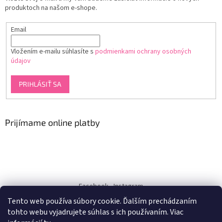
produktoch na našom e-shope.
Email
Vložením e-mailu súhlasíte s
podmienkami ochrany osobných
údajov
PRIHLÁSIŤ SA
Prijímame online platby
Facebook
Instagram
Tento web používa súbory cookie. Ďalším prechádzaním
dukra-white
tohto webu vyjadrujete súhlas s ich používaním. Viac