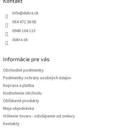
ä
Kontakt
t
info
@
dukra.sk
i
e
054 472 36 65
0948 104 115
dukra.sk
Informácie pre vás
Obchodné podmienky
Podmienky ochrany osobných údajov
Doprava a platba
Hodnotenie obchodu
Obľúbené produkty
Moja objednávka
Vrátenie tovaru - odstúpenie od zmluvy
Kontakty