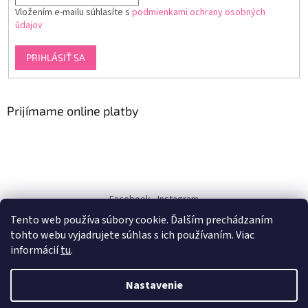
Vložením e-mailu súhlasíte s
podmienkami ochrany osobných
údajov
PRIHLÁSIŤ SA
Prijímame online platby
Facebook
Instagram
Tento web používa súbory cookie. Ďalším prechádzaním
dukra-white
tohto webu vyjadrujete súhlas s ich používaním. Viac
informácií
tu
.
Nastavenie
Vytvoril Shoptet