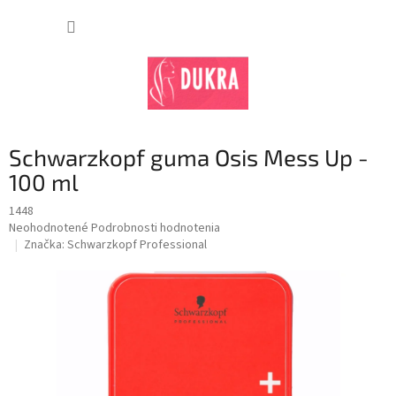
Prejsť
na
NÁKUP
obsah
KOŠÍK
Schwarzkopf guma Osis Mess Up -
100 ml
1448
Priemerné
Neohodnotené
Podrobnosti hodnotenia
hodnotenie
Značka:
Schwarzkopf Professional
produktu
je
0,0
z
5
hviezdičiek.