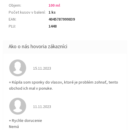
Objem
:
100 ml
Počet kusov v balení
:
1 ks
EAN
:
4045787999839
PLU
:
1448
Hodnotenie obchodu je 5 z 5 hviezdičiek.
15.11.2023
+ Kúpila som sponky do vlasov, ktoré je problém zohnať, tento
obchod ich mal v ponuke.
Hodnotenie obchodu je 5 z 5 hviezdičiek.
11.11.2023
+ Rychle dorucenie
Nemá