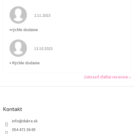
Hodnotenie obchodu je 5 z 5 hviezdičiek.
2.11.2023
+rýchle dodanie
Hodnotenie obchodu je 5 z 5 hviezdičiek.
13.10.2023
+ Rýchle dodanie
Zobraziť ďalšie recenzie
Z
á
p
ä
Kontakt
t
info
@
dukra.sk
i
e
054 472 36 65