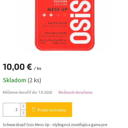
10,00 €
/ ks
Jednotková
Skladom
(2 ks)
cena:
Môžeme doručiť do:
7.8.2026
Možnosti doručenia
Pridať do košíka
Schwarzkopf Osis Mess Up - stylingová zmatňujúca guma pre