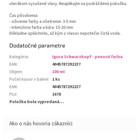
uterákom vysušené vlasy. Neaplikujte na podráždenú pokožku.
Čas pôsobenia:
- oživenie farby a ošetrenie: 3-5 min
- intenzívna farba a kúra: 15-20 min
Dôkladne opláchnite, až kým z vlasov nepotečie čistá voda.
Dodatočné parametre
Kategória
:
Igora Schwarzkopf - penová farba
EAN
:
4045787292237
Objem
:
100 ml
Počet kusov v balení
:
1 ks
EAN
:
4045787292237
PLU
:
1678
Položka bola vypredaná…