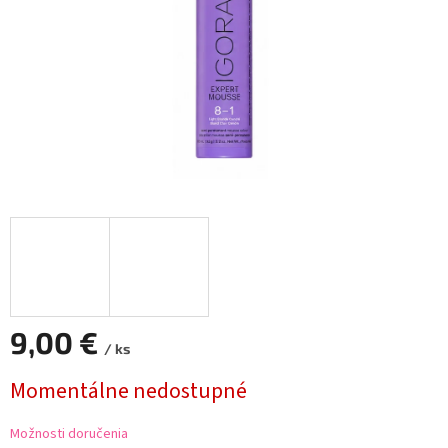
9,00 €
/ ks
Jednotková
Momentálne nedostupné
cena:
Možnosti doručenia