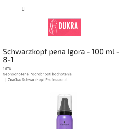
Prejsť
na
NÁKUP
obsah
KOŠÍK
Schwarzkopf pena Igora - 100 ml -
8-1
1678
Priemerné
Neohodnotené
Podrobnosti hodnotenia
hodnotenie
Značka:
Schwarzkopf Professional
produktu
je
0,0
z
5
hviezdičiek.