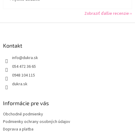
Zobraziť ďalšie recenzie
Z
á
p
ä
Kontakt
t
info
@
dukra.sk
i
e
054 472 36 65
0948 104 115
dukra.sk
Informácie pre vás
Obchodné podmienky
Podmienky ochrany osobných údajov
Doprava a platba