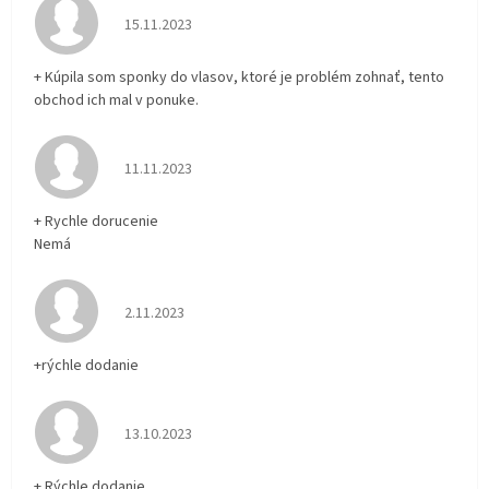
Hodnotenie obchodu je 5 z 5 hviezdičiek.
15.11.2023
+ Kúpila som sponky do vlasov, ktoré je problém zohnať, tento
obchod ich mal v ponuke.
Hodnotenie obchodu je 5 z 5 hviezdičiek.
11.11.2023
+ Rychle dorucenie
Nemá
Hodnotenie obchodu je 5 z 5 hviezdičiek.
2.11.2023
+rýchle dodanie
Hodnotenie obchodu je 5 z 5 hviezdičiek.
13.10.2023
+ Rýchle dodanie