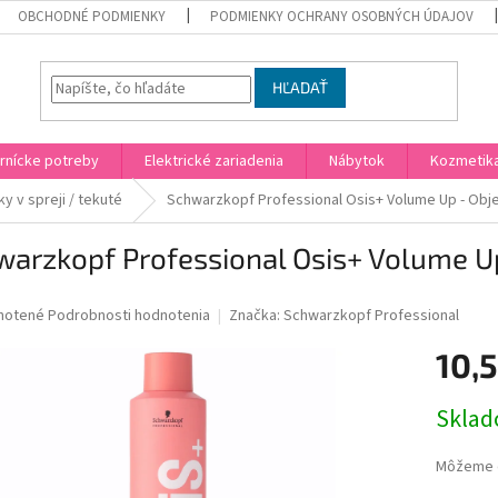
OBCHODNÉ PODMIENKY
PODMIENKY OCHRANY OSOBNÝCH ÚDAJOV
HĽADAŤ
rnícke potreby
Elektrické zariadenia
Nábytok
Kozmetik
ky v spreji / tekuté
Schwarzkopf Professional Osis+ Volume Up - Obje
arzkopf Professional Osis+ Volume U
né
notené
Podrobnosti hodnotenia
Značka:
Schwarzkopf Professional
nie
10,
u
Jednotk
Skla
cena:
iek.
Môžeme d