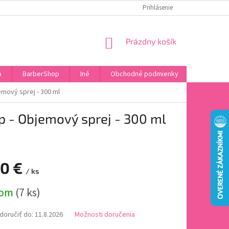
DOPRAVA A PLATBA
HODNOTENIE OBCHODU
Prihlásenie
OBĽÚBENÉ PRODU
NÁKUPNÝ
Prázdny košík
KOŠÍK
a
BarberShop
Iné
Obchodné podmienky
Vrátenie 
mový sprej - 300 ml
p - Objemový sprej - 300 ml
50 €
/ ks
ová
dom
(7 ks)
oručiť do:
11.8.2026
Možnosti doručenia