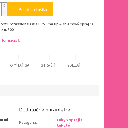
Pridať do košíka
opf Professional Osis+ Volume Up - Objemový sprej na
jem: 300 ml.
informácie
OPÝTAŤ SA
STRÁŽIŤ
ZDIEĽAŤ
Dodatočné parametre
00 ml
Laky v spreji /
Kategória
:
tekuté