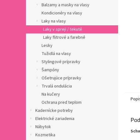
Balzamy a masky na vlasy
Kondicionéry na vlasy
Laky na vlasy
Laky v spreji / tekuté
Laky flitrové a farebné
Lesky
Tužidlá na vlasy
Stylingové prípravky
Šampóny
Ošetrujúce prípravky
Trvalá ondulácia
Na kučery
Popi
Ochrana pred teplom
Kadernícke potreby
Elektrické zariadenia
Pod
Nábytok
Schw
Kozmetika