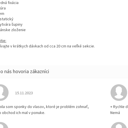
edná fixácia
túra
jem
istatický
vytvára šupiny
gánske zloženie
tie:
ívajte v krátkych dávkach od cca 20 cm na veľké sekcie.
Hodnotenie obchodu je 5 z 5 hviezdičiek.
15.11.2023
pila som sponky do vlasov, ktoré je problém zohnať,
+ Rychle 
o obchod ich mal v ponuke.
Nemá