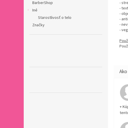
BarberShop
- str
- tex
Iné
- ob
Starostlivosť o telo
- ant
- ne
Značky
- ve
Použi
Použ
+ Kú
tent