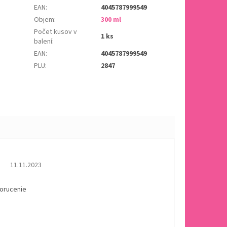
EAN
:
4045787999549
Objem
:
300 ml
Počet kusov v
1 ks
balení
:
EAN
:
4045787999549
PLU
:
2847
Hodnotenie obchodu je 5 z 5 hviezdičiek.
11.11.2023
dorucenie