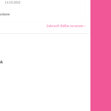
Hodnotenie obchodu je 5 z 5 hviezdičiek.
13.10.2023
dodanie
Zobraziť ďalšie recenzie
ok