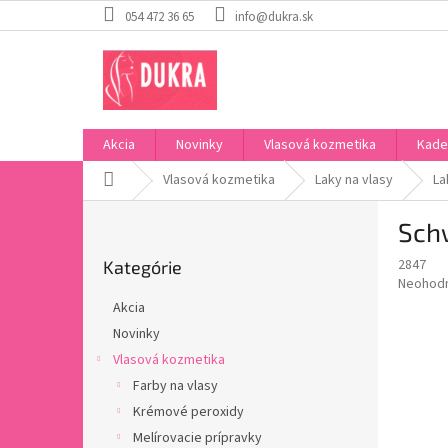
Prejsť
054 472 36 65
info@dukra.sk
na
obsah
Akcia
Novinky
Vlasová kozmetika
Kade
Domov
Vlasová kozmetika
Laky na vlasy
La
B
Schw
o
Preskočiť
č
2847
Kategórie
kategórie
n
Priemer
Neohod
ý
hodnote
Akcia
p
produkt
Novinky
je
a
0,0
Vlasová kozmetika
n
z
e
Farby na vlasy
5
l
Krémové peroxidy
hviezdič
Melírovacie prípravky