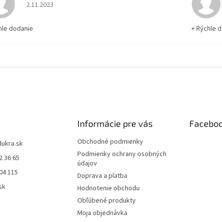
Hodnotenie obchodu je 5 z 5 hviezdičiek.
2.11.2023
hle dodanie
+ Rýchle 
Informácie pre vás
Facebo
Obchodné podmienky
dukra.sk
Podmienky ochrany osobných
2 36 65
údajov
04 115
Doprava a platba
sk
Hodnotenie obchodu
Obľúbené produkty
Moja objednávka