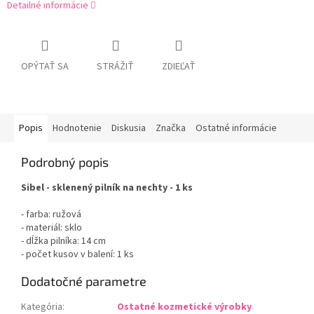
Detailné informácie
OPÝTAŤ SA
STRÁŽIŤ
ZDIEĽAŤ
Popis
Hodnotenie
Diskusia
Značka
Ostatné informácie
Podrobný popis
Sibel - sklenený pilník na nechty - 1 ks
- farba: ružová
- materiál: sklo
- dĺžka pilníka: 14 cm
- počet kusov v balení: 1 ks
Dodatočné parametre
Kategória
:
Ostatné kozmetické výrobky