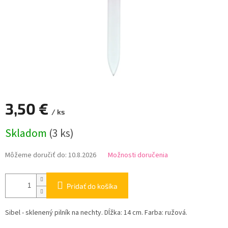
3,50 €
/ ks
Jednotková
Skladom
(3 ks)
cena:
Môžeme doručiť do:
10.8.2026
Možnosti doručenia
Pridať do košíka
Sibel - sklenený pilník na nechty. Dĺžka: 14 cm. Farba: ružová.