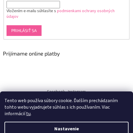
Vložením e-mailu súhlasíte s
podmienkami ochrany osobných
údajov
PRIHLÁSIŤ SA
Prijímame online platby
Facebook
Instagram
Tento web používa súbory cookie. Ďalším prechádzaním
dukra-white
tohto webu vyjadrujete súhlas s ich používaním. Viac
informácií
tu
.
Nastavenie
Vytvoril Shoptet