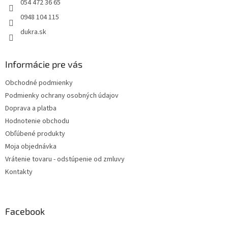
e
054 472 36 65
0948 104 115
dukra.sk
Informácie pre vás
Obchodné podmienky
Podmienky ochrany osobných údajov
Doprava a platba
Hodnotenie obchodu
Obľúbené produkty
Moja objednávka
Vrátenie tovaru - odstúpenie od zmluvy
Kontakty
Facebook