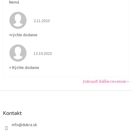
Nemá
Hodnotenie obchodu je 5 z 5 hviezdičiek.
2.11.2023
+rýchle dodanie
Hodnotenie obchodu je 5 z 5 hviezdičiek.
13.10.2023
+ Rýchle dodanie
Zobraziť ďalšie recenzie
Z
á
p
ä
Kontakt
t
info
@
dukra.sk
i