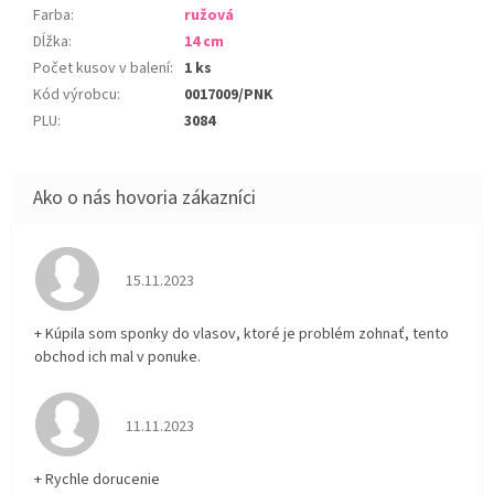
Farba
:
ružová
Dĺžka
:
14 cm
Počet kusov v balení
:
1 ks
Kód výrobcu
:
0017009/PNK
PLU
:
3084
Hodnotenie obchodu je 5 z 5 hviezdičiek.
15.11.2023
+ Kúpila som sponky do vlasov, ktoré je problém zohnať, tento
obchod ich mal v ponuke.
Hodnotenie obchodu je 5 z 5 hviezdičiek.
11.11.2023
+ Rychle dorucenie