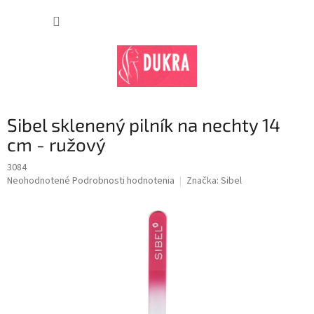
Prejsť
na
NÁKUP
obsah
KOŠÍK
Sibel sklenený pilník na nechty 14
cm - ružový
3084
Priemerné
Neohodnotené
Podrobnosti hodnotenia
Značka:
Sibel
hodnotenie
produktu
je
0,0
z
5
hviezdičiek.