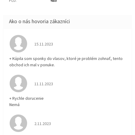
PLU
:
485
Hodnotenie obchodu je 5 z 5 hviezdičiek.
15.11.2023
+ Kúpila som sponky do vlasov, ktoré je problém zohnať, tento
obchod ich mal v ponuke.
Hodnotenie obchodu je 5 z 5 hviezdičiek.
11.11.2023
+ Rychle dorucenie
Nemá
Hodnotenie obchodu je 5 z 5 hviezdičiek.
2.11.2023