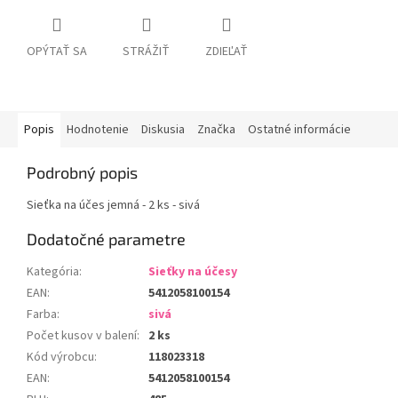
OPÝTAŤ SA
STRÁŽIŤ
ZDIEĽAŤ
Popis
Hodnotenie
Diskusia
Značka
Ostatné informácie
Podrobný popis
Sieťka na účes jemná - 2 ks - sivá
Dodatočné parametre
Kategória
:
Sieťky na účesy
EAN
:
5412058100154
Farba
:
sivá
Počet kusov v balení
:
2 ks
Kód výrobcu
:
118023318
EAN
:
5412058100154