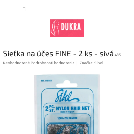
Prejsť
na
NÁKUP
obsah
KOŠÍK
Sieťka na účes FINE - 2 ks - sivá
485
Priemerné
Neohodnotené
Podrobnosti hodnotenia
Značka:
Sibel
hodnotenie
produktu
je
0,0
z
5
hviezdičiek.