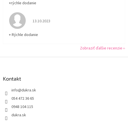
+rýchle dodanie
Hodnotenie obchodu je 5 z 5 hviezdičiek.
13.10.2023
+ Rýchle dodanie
Zobraziť ďalšie recenzie
Z
á
p
ä
Kontakt
t
info
@
dukra.sk
i
e
054 472 36 65
0948 104 115
dukra.sk