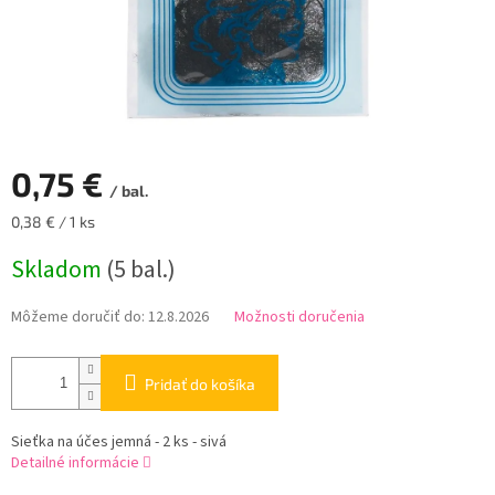
0,75 €
/ bal.
Jednotková
0,38 € / 1 ks
cena:
Skladom
(5 bal.)
Môžeme doručiť do:
12.8.2026
Možnosti doručenia
Pridať do košíka
Sieťka na účes jemná - 2 ks - sivá
Detailné informácie